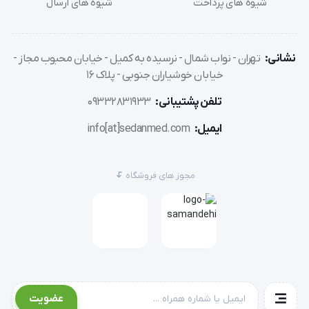
شیوه های پرداخت
شیوه های ارسال
استفاده از این سرنگ به شما این اطمینان را می‌دهد که
یک ابزار کاربردی و دقیق را در اختیار دارید.
نشانی:
تهران - نواب شمال - نرسیده به کمیل - خیابان محبوب مجاز -
خیابان خوشیاران جنوبی - پلاک 16
تلفن پشتیبانی:
09332831933
ایمیل:
info[at]sedanmed.com
مجوز های فروشگاه
عضویت