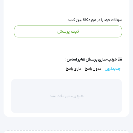
برند معتبر آوا (AVA)، با رعایت استانداردهای پزشکی،
محصولی را ارائه داده که هم از نظر کیفیت و هم از نظر
سوالات خود را در مورد کالا بیان کنید
قیمت، کاملاً به‌صرفه است.
ثبت پرسش
سرنگ معمولی حجم 3CC آوا (ava) مناسب استفاده در
کلینیک‌ها، بیمارستان‌ها و حتی مصارف خانگی تحت
مرتب سازی پرسش ها بر اساس:
نظارت پزشکی است.
جدیدترین
بدون پاسخ
دارای پاسخ
این محصول در دسته سرنگ‌های عمومی 3 سی‌سی برند
آوا قرار می‌گیرد و به‌دلیل سادگی طراحی و دقت در ساخت،
هیچ پرسشی یافت نشد
عملکردی بدون دردسر را برای تزریق انواع مایعات دارویی
فراهم می‌سازد.
اگر به دنبال محصولی بهداشتی، استریل، باکیفیت و