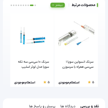
محصولات مرتبط
بیشتر
سرنگ انسولین سوپا 1
سرنگ 10 سی‌سی سه تکه
زن
سی‌سی همراه با سرسوزن
سوپا مدل لوئر اسلیپ
سوپا
(سایزهای 27، 29 و 30)
(Supa)
22
5
5
5
ودی
استعلام موجودی
استعلام موجودی
نقد و بررسی
دیدگاه ها
پرسش و پاسخ ها