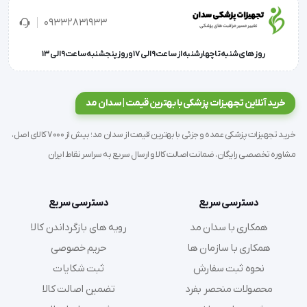
ساخت ایران هستید، این گزینه را از دست ندهید.
09332831933
ویژگی و مشخصات فنی
روز های شنبه تا چهارشنبه از ساعت 9 الی 17 و روز پنجشنبه ساعت 9 الی 13
برند: آوا | AVA
کشور سازنده: ایران
خرید آنلاین تجهیزات پزشکی با بهترین قیمت | سدان مد
نوع سرنگ: معمولی / عمومی
خرید تجهیزات پزشکی عمده و جزئی با بهترین قیمت از سدان مد؛ بیش از 7000 کالای اصل،
حجم سرنگ: 3 سی سی
مشاوره تخصصی رایگان، ضمانت اصالت کالا و ارسال سریع به سراسر نقاط ایران
تعداد در بسته: 10 عدد
مناسب برای: تزریق‌های عمومی و مصرف روزمره دارو
دسترسی سریع
دسترسی سریع
با توجه به کیفیت ساخت و دقت بالا در حجم‌سنجی،
همکاری با سدان مد
رویه های بازگرداندن کالا
سرنگ معمولی حجم 3CC آوا (ava) انتخابی مناسب برای
همکاری با سازمان ها
حریم خصوصی
آن دسته از مصرف‌کنندگان است که به بهداشت، کیفیت
نحوه ثبت سفارش
ثبت شکایات
و قیمت مناسب اهمیت می‌دهند.
محصولات منحصر بفرد
تضمین اصالت کالا