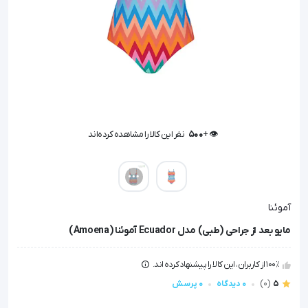
👁️ +
500
نفر این کالا را مشاهده کرده‌اند
👁️ +
500
نفر این کالا را مشاهده کرده‌اند
آموئنا
مایو بعد از جراحی (طبی) مدل Ecuador آموئنا (Amoena)
100٪ از کاربران، این کالا را پیشنهاد کرده اند.
5
(0)
0 دیدگاه
0 پرسش