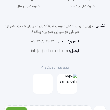
می‌سازد.
شیوه های پرداخت
شیوه های ارسال
این محصول را برای مدتی محدود در فروشگاه ما تهیه کنید و
از یک تجربه شنا متفاوت لذت ببرید!
نشانی:
تهران - نواب شمال - نرسیده به کمیل - خیابان محبوب مجاز -
خیابان خوشیاران جنوبی - پلاک 16
تلفن پشتیبانی:
09332831933
ایمیل:
info[at]sedanmed.com
مجوز های فروشگاه