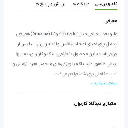
نقد و بررسی
دیدگاه ها
پرسش و پاسخ ها
معرفی
مایو بعد از جراحی مدل Ecuador آموئنا (Amoena) همراهی
ایده‌آل برای احیای اعتمادبه‌نفس و لذت بردن از شنا پس از
جراحی است. این محصول با طراحی شیک و کاربردی، نه تنها
زیبایی ظاهری دارد، بلکه با ویژگی‌های منحصربه‌فرد، آرامش و
امنیت کاملی برای شما فراهم می‌کند.
بیشتر بخوانید
جیب‌های داخلی دوطرفه برای نگهداری ایمن پروتزهای سینه،
بدون نگرانی از حرکت یا جابه‌جایی در آب
امتیاز و دیدگاه کاربران
مقاومت بالا در برابر کلر و مواد شیمیایی، که باعث ماندگاری
طولانی‌تر و ثبات رنگ و شکل مایو می‌شود
محافظت UV 50+ از پوست حساس و نواحی جراحی‌شده در
برابر آفتاب، برای شنا و استراحت در فضای باز با خیال راحت