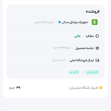
رِزوراترول خالص گیاهی (Resveratrol) جهت کلاژن‌سازی ملایم
ماهیت متریال پایه پچ:
فروشنده
وگان (Vegan)، ارگانیک و کاملاً زیست‌تخریب‌پذیر (Biodegradable)
فروشگاه اصلی
تجهیزات پزشکی سدان
بسته‌بندی و تعداد (Count):
۳۰ عدد پچ هوشمند پوستی در هر جعبه (معادل دوره مصرف ۳۰ روزه)
عالی
عملکرد
مدت زمان آزادسازی (Sustained):
آزادسازی تدریجی، همگن و مداوم دوز فعال تا حداکثر ۸ ساعت در روز
p-39369817
شناسه محصول
نوع و گرید چسب موضعی:
ارسال فروشگاه اصلی
آماده ارسال
چسب گرید پزشکی هایپوآلرژنیک (Hypoallergenic)، ضد حساسیت، خارش
و قرمزی
کالای اصل
کالای نو
مکانیزم عملکرد بیولوژیک:
ترمیم DNA، تقویت میتوکندری سلول، فعال‌سازی کلاژن طبیعی، رفع
افتادگی و چروک
امتیاز باشگاه مشتریان
39
امتیاز
مقاومت فیزیکی پچ:
مقاوم در برابر رطوبت طبیعی پوست و تعریق روزمره