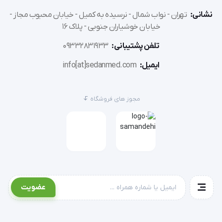
نام تجاری برند
Acentiallabs (ثبت شده و فرموله‌شده در ایالات متحده آمریکا 🇺🇸)
نشانی:
تهران - نواب شمال - نرسیده به کمیل - خیابان محبوب مجاز -
خیابان خوشیاران جنوبی - پلاک 16
شرکت و محل تولید
Shenzhen Elaimei Biotechnology (تحت لاینس برند اصلی 🇨🇳)
تلفن پشتیبانی:
09332831933
تکنولوژی انتقال
سیستم هوشمند ترانس‌درمال با آزادسازی پای
ایمیل:
info[at]sedanmed.com
ترکیبات فعال اصلی
کوآنزیم $NAD^+$ (نیکوتینامید آدنین دینوکلئوتید) + رِزوراترول (Resveratrol)
مجوز های فروشگاه
نوع لایه پایه (Patch Base)
زیست‌تخریب‌پذیر (Biodegradable)، وگان (Vegan) و کاملاً ارگانیک
تعداد در بسته
۳۰ عدد پچ جذبی پوستی (مناسب برای دوره مصرف مداوم یک ماهه)
مدت زمان اثرگذاری
آزادسازی مداوم و همگن مواد جوانساز تا حداکثر ۸ س
عضویت
مکانیزم عملکردی
ترمیم DNA سلولی، تقویت میتوکندری، تحریک کلاژن‌سازی، رفع چروک و افتادگی