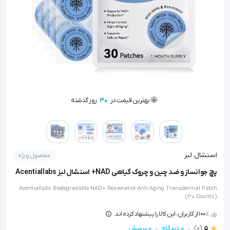
🤩 بهترین قیمت در
30
روز گذشته
👁️ +
300
نفر این کالا را مشاهده کرده‌اند
🤩 بهترین قیمت در
30
روز گذشته
اسنشال لبز
محصول ویژه
پچ جوانساز و ضد چین و چروک گیاهی NAD+ اسنشال لبز Acentiallabs
Acentiallabs Biodegradable NAD+ Resveratrol Anti-Aging Transdermal Patch
(30 Counts)
100٪ از کاربران، این کالا را پیشنهاد کرده اند.
5
(0)
0 دیدگاه
0 پرسش