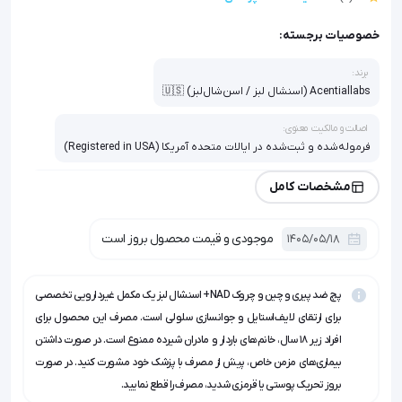
خصوصیات برجسته:
برند:
Acentiallabs (اسنشال لبز / اسن‌شال‌لبز) 🇺🇸
اصالت و مالکیت معنوی:
فرموله‌شده و ثبت‌شده در ایالات متحده آمریکا (Registered in USA)
تاسیسات تولیدکننده کالا:
مشخصات کامل
شرکت بیوتکنولوژی شنزن الایمی (Shenzhen Elaimei Biotechnology)
🇨🇳
موجودی و قیمت محصول بروز است
1405/05/18
تکنولوژی سیستم تحویل:
فناوری پیشرفته تحویل ترانس‌درمال (Transdermal Delivery System -
TDDS)
پچ ضد پیری و چین و چروک NAD+ اسنشال لبز یک مکمل غیردارویی تخصصی
برای ارتقای لایف‌استایل و جوانسازی سلولی است. مصرف این محصول برای
ترکیب فعال اصلی سلولی:
افراد زیر ۱۸ سال، خانم‌های باردار و مادران شیرده ممنوع است. در صورت داشتن
کوآنزیم فعال $NAD^+$ (Nicotinamide Adenine Dinucleotide)
بیماری‌های مزمن خاص، پیش از مصرف با پزشک خود مشورت کنید. در صورت
ترکیب آنتی‌اکسیدان مکمل:
بروز تحریک پوستی یا قرمزی شدید، مصرف را قطع نمایید.