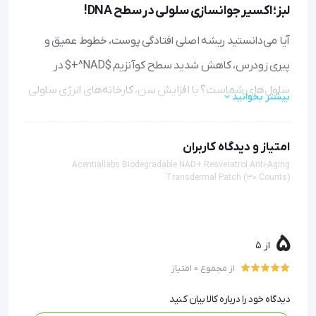
لبز؛ اکسیر جوانسازی سلولی در سطح DNA!
آیا می‌دانستید ریشه اصلی افتادگی پوست، خطوط عمیق و
پیری زودرس، کاهش شدید سطح کوآنزیم $NAD^+$ در
سلول‌های شماست؟ با افزایش سن، کارخانه‌های انرژی سلولی
بیشتر بخوانید
(میتوکندری‌ها) ضعیف می‌شوند و کرم‌های موضعی معمولی
توانایی نفوذ به این لایه‌های عمیق را ندارند.
پچ ضد پیری و
امتیاز و دیدگاه کاربران
چین و چروک NAD+ اسنشال لبز (Acentiallabs)
یک انقلاب
Acentiallabs Biodegradable NAD+ Resveratrol Anti-Aging
Transdermal Patch (30 Counts)
بیولوژیک ثبت شده در آمریکا است که به جای پنهان کردن
چروک‌ها، فرآیند پیری پوست را از درون سلول‌ها متوقف و
5
معکوس می‌کند.
از 5
از مجموع 0 امتیاز
ترکیبات معجزه‌آسای پچ اسنشال لبز به زبان ساده؛
دیدگاه خود را درباره کالا بیان کنید
چطور پوست شما را جوان می‌کنند؟