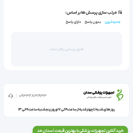
کادر درمانی را فراهم می آورد. این تشک ها علاوه بر 
مرتب سازی پرسش ها بر اساس:
استفاده در بیمارستان ها برای بیماران در منزل نیز که از 
جدیدترین
بدون پاسخ
دارای پاسخ
تخت های 3 شکن استفاده می کنند، مناسب باشد.
هیچ پرسشی یافت نشد
ویژگی های تشک چهار تکه 5 سانت
از جمله ویژگی های این تشک چهار تکه عبارت است از:
09332831933
روز های شنبه تا چهارشنبه از ساعت 9 الی 17 و روز پنجشنبه ساعت 9 الی 13
این تشک 4 تکه در ابعاد متناسبی برای انواع تخت های 3 
شکن برقی و یا مکانیکی طراحی و تولید شده است تا در 
خرید آنلاین تجهیزات پزشکی با بهترین قیمت | سدان مد