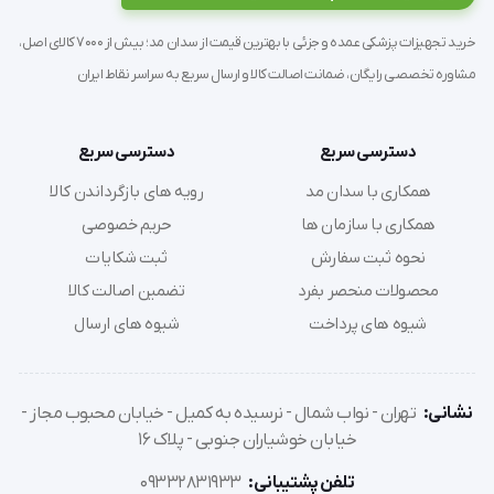
هنگام تنظیم ارتفاع شکن های مختلف تخت، تشک نیز به 
خوبی جا به جا شده و بیمار بر روی تخت احساس ناراحتی 
خرید تجهیزات پزشکی عمده و جزئی با بهترین قیمت از سدان مد؛ بیش از 7000 کالای اصل،
نکند.
مشاوره تخصصی رایگان، ضمانت اصالت کالا و ارسال سریع به سراسر نقاط ایران
ابعاد این تشک 4 تکه به این شرح است: طول 190 سانتی 
دسترسی سریع
دسترسی سریع
متر، عرض 88 سانتی متر 
همکاری با سدان مد
رویه های بازگرداندن کالا
همکاری با سازمان ها
حریم خصوصی
ضخامت این تشک 5 سانتی متری بوده و بنابراین ضخامت 
نحوه ثبت سفارش
ثبت شکایات
نسبتا زیاد محصول، کیفیت بالای آن را تضمین می کند. در 
محصولات منحصر بفرد
تضمین اصالت کالا
حقیقت ضخامت بالای این تشک، آن را برای بیمار نرم، 
شیوه های پرداخت
شیوه های ارسال
راحت و انعطاف پذیر نموده و بنابراین راحتی هر چه بیشتر 
او را موجب می شود.
نشانی:
تهران - نواب شمال - نرسیده به کمیل - خیابان محبوب مجاز -
ضخامت بالای این تشک همچنین استحکام بالای آن را 
خیابان خوشیاران جنوبی - پلاک 16
سبب شده و در نتیجه دوام و طول عمر محصول را بالا می 
تلفن پشتیبانی:
09332831933
برد.