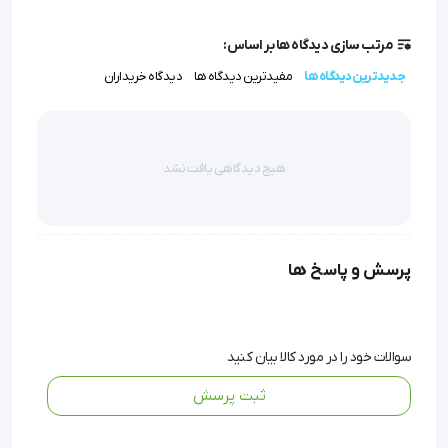
ایمنی و پایداری:
سطح ضدلغزش از حرکت ناخواسته بیمار یا
ملحفه جلوگیری کرده و آرامش خاطر بیشتری ایجاد می‌کند.
مرتب سازی دیدگاه ها بر اساس:
جدیدترین دیدگاه ها
مفیدترین دیدگاه ها
دیدگاه خریداران
تشک چهار تکه 5 سانت
تخت بیمارستانی برای رفاه 
هیچ دیدگاهی یافت نشد
عمومی فرد بیمار از اهمیت بالایی برخوردار است. خواب 
خوب و آرامش بخش می تواند باعث بهبود هرچه سریع تر 
و سلامت روحی و جسمی بیمار شده و از نظر طبیعت، خود 
پرسش و پاسخ ها
نوعی درمان می باشد. 
سوالات خود را در مورد کالا بیان کنید
تشک چهار تکه 5 سانت بیمارستانی یکی از انواع تشک 
ثبت پرسش
های استانداردی است که برای تخت های سه شکن برقی و 
مکانیکی مناسب است که بدون شک راحتی بیمار و البته 