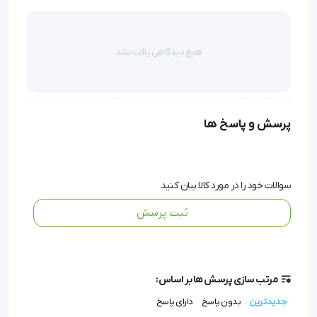
کیسه آبگرم سیلیکونی قلبی آبی Himmel  
هیچ دیدگاهی یافت نشد
پرسش و پاسخ ها
کیسه های آب گرم درصورتیکه کج راه باشد مدت زمان 
بالایی گرما را به شخص منتقل میکند
سوالات خود را در مورد کالا بیان کنید
ثبت پرسش
به دلیل وجود هوا بین شیارها – هوا عایق است –  مدت 
زمان بالایی گرما را حفظ می کند.
مرتب سازی پرسش ها بر اساس:
مفید برای دردهای کودکان 
جدیدترین
بدون پاسخ
دارای پاسخ