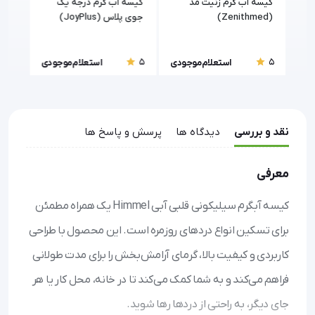
د
کیسه آب گرم زنیت مد
کیسه آب گرم درجه یک
کیسه
(Zenithmed)
جوی پلاس (JoyPlus)
درما
5
5
5
ودی
استعلام موجودی
استعلام موجودی
نقد و بررسی
دیدگاه ها
پرسش و پاسخ ها
معرفی
کیسه آبگرم سیلیکونی قلبی آبی Himmel یک همراه مطمئن
برای تسکین انواع دردهای روزمره است. این محصول با طراحی
کاربردی و کیفیت بالا، گرمای آرامش‌بخش را برای مدت طولانی
فراهم می‌کند و به شما کمک می‌کند تا در خانه، محل کار یا هر
جای دیگر، به راحتی از دردها رها شوید.