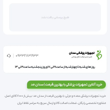
مفید برای گرفتگی عضلات نوزادان و بزرگسالان 
هیچ پرسشی یافت نشد
مفید برای خانمها برای تسکین درد عادات ماهانه
 بادوام و عمر طولانی  با روکش پارچه ای
استفاده آسان و کاملا قابل حمل مناسب برای استفاده در 
09332831933
محل کار
روز های شنبه تا چهارشنبه از ساعت 9 الی 17 و روز پنجشنبه ساعت 9 الی 13
 پوشش بسیار با کیفیت
خرید آنلاین تجهیزات پزشکی با بهترین قیمت | سدان مد
دارای 2 لیتر ظرفیت
خرید تجهیزات پزشکی عمده و جزئی با بهترین قیمت از سدان مد؛ بیش از 7000 کالای اصل،
مشاوره تخصصی رایگان، ضمانت اصالت کالا و ارسال سریع به سراسر نقاط ایران
دهانه پلاستیک و درپوش محکم