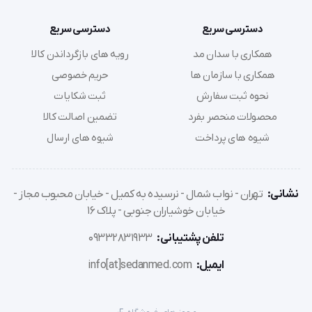
دسترسی سریع
دسترسی سریع
عدم زنگ زدگی به خاطر دهانه پلاستیک
همکاری با سدان مد
رویه های بازگرداندن کالا
همکاری با سازمان ها
حریم خصوصی
رنگبندی متنوع
نحوه ثبت سفارش
ثبت شکایات
محصولات منحصر بفرد
تضمین اصالت کالا
منعطف 
شیوه های پرداخت
شیوه های ارسال
دارای استاندارد  
نشانی:
تهران - نواب شمال - نرسیده به کمیل - خیابان محبوب مجاز -
خیابان خوشیاران جنوبی - پلاک 16
تلفن پشتیبانی:
09332831933
ایمیل:
info[at]sedanmed.com