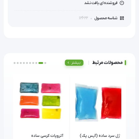
فروشنده ای یافت نشد
12622
شناسه محصول
محصولات مرتبط
بیشتر
ژل سرد ساده (آیس پک)
آتروپات کرسی ساده
ژل س