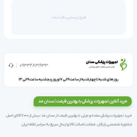
برای حمل مواد دارویی و کیت های آزمایشگاهی
هیچ پرسشی یافت نشد
جهت استفاده در مراکز فیزوتراپی، باشگاههای ورزشی و 
ریلکسیشن
کمپرس سرد:(با قرار دادن پک در داخل فریزر)
کاهش تورم
کاهش موقت سر درد
09332831933
کاهش تب
روز های شنبه تا چهارشنبه از ساعت 9 الی 17 و روز پنجشنبه ساعت 9 الی 13
کاهش دندان درد
بعد از لیزرتراپی
خرید آنلاین تجهیزات پزشکی با بهترین قیمت | سدان مد
خرید تجهیزات پزشکی عمده و جزئی با بهترین قیمت از سدان مد؛ بیش از 7000 کالای اصل،
مشاوره تخصصی رایگان، ضمانت اصالت کالا و ارسال سریع به سراسر نقاط ایران
'  ژل سرد بزرگ (ایرانی)سایز پک سرما 15*25 سانتی مترجهت حمل 