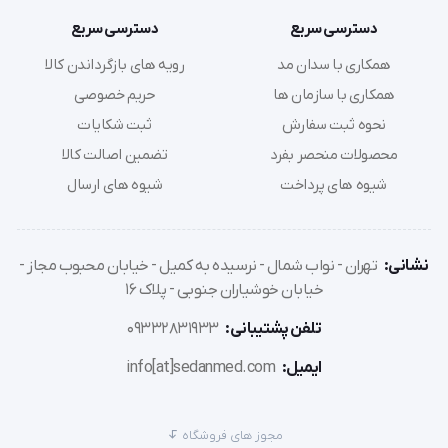
کیت های آزمایشگاهی, حمل دارو و کارهای زنجیره سردقابل 
دسترسی سریع
دسترسی سریع
استفاده در فریزر  جهت تولید سرماسرمایش را به
همکاری با سدان مد
رویه های بازگرداندن کالا
همکاری با سازمان ها
حریم خصوصی
نحوه ثبت سفارش
ثبت شکایات
محصولات منحصر بفرد
تضمین اصالت کالا
شیوه های پرداخت
شیوه های ارسال
نشانی:
تهران - نواب شمال - نرسیده به کمیل - خیابان محبوب مجاز -
خیابان خوشیاران جنوبی - پلاک 16
تلفن پشتیبانی:
09332831933
ایمیل:
info[at]sedanmed.com
مجوز های فروشگاه