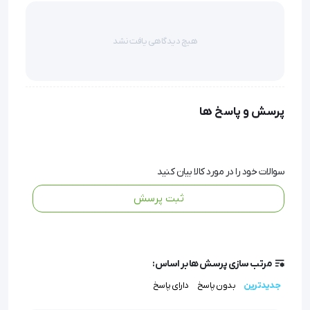
سایز پک سرما 15*25 سانتی متر
هیچ دیدگاهی یافت نشد
جهت حمل کیت های آزمایشگاهی, حمل دارو و کارهای 
زنجیره سرد
قابل استفاده در فریزر  جهت تولید سرما
پرسش و پاسخ ها
سرمایش را به مدت 30 دقیقه در خود نگه می دارد
سوالات خود را در مورد کالا بیان کنید
جهت بر طرف نمودن کبودی دور چشم و بینی بعد از عمل 
ثبت پرسش
جراحی
جهت استفاده در محل تزریق بوتاکس و ژل
جهت بر طرف نمودن کبودی ناشی از ضربه، واکسیناسیون 
مرتب سازی پرسش ها بر اساس:
و تورم تبخال
جدیدترین
بدون پاسخ
دارای پاسخ
جلوگیری از خونریزی محل جراحت