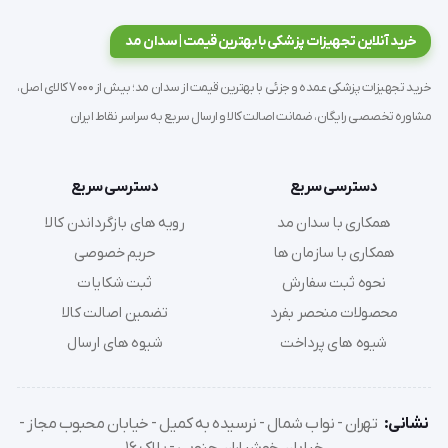
پوست‌های ظریف (اطفال و سالمندان).
ثابت‌سازی ایمن انواع کاتترها، درن‌ها، لوله‌های تراشه و
خرید آنلاین تجهیزات پزشکی با بهترین قیمت | سدان مد
آنژیوکت‌ها.
خرید تجهیزات پزشکی عمده و جزئی با بهترین قیمت از سدان مد؛ بیش از 7000 کالای اصل،
پوشش‌دهی و محافظت از پانسمان‌های چشم (به دلیل
مشاوره تخصصی رایگان، ضمانت اصالت کالا و ارسال سریع به سراسر نقاط ایران
لطافت بافت ابریشم).
استفاده در بخش‌های دیالیز و مراقبت‌های ویژه که نیاز به
تعویض مکرر چسب وجود دارد.
دسترسی سریع
دسترسی سریع
همکاری با سدان مد
رویه های بازگرداندن کالا
دستورالعمل استفاده (Instruction for Use)
همکاری با سازمان ها
حریم خصوصی
نحوه ثبت سفارش
ثبت شکایات
برای دستیابی به بهترین عملکرد و جلوگیری از آسیب پوستی،
محصولات منحصر بفرد
تضمین اصالت کالا
مراحل زیر را دنبال کنید:
شیوه های پرداخت
شیوه های ارسال
آماده‌سازی پوست:
پوست ناحیه مورد نظر باید کاملاً تمیز،
خشک و عاری از چربی یا لوسیون باشد.
نشانی:
تهران - نواب شمال - نرسیده به کمیل - خیابان محبوب مجاز -
انتخاب طول مناسب:
مقدار مورد نیاز از چسب را باز کنید. این
خیابان خوشیاران جنوبی - پلاک 16