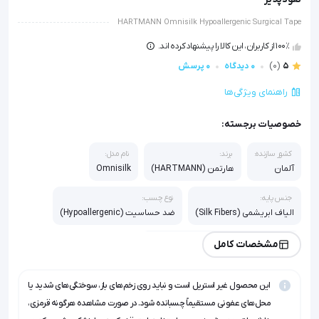
HARTMANN Omnisilk Hypoallergenic Surgical Tape
100٪ از کاربران، این کالا را پیشنهاد کرده اند.
5
(0)
0 دیدگاه
0 پرسش
راهنمای ویژگی‌ها
خصوصیات برجسته:
کشور سازنده:
برند:
نام مدل:
آلمان
هارتمن (HARTMANN)
Omnisilk
جنس پایه:
نوع چسب:
الیاف ابریشمی (Silk Fibers)
ضد حساسیت (Hypoallergenic)
ویژگی خاص:
مشخصات کامل
قابلیت تنفس پوست و مقاوم در برابر آب
این محصول غیر استریل است و نباید روی زخم‌های باز، سوختگی‌های شدید یا
کاربری:
فیکس کردن پانسمان و تجهیزات پزشکی
محل‌های عفونی مستقیماً چسبانده شود. در صورت مشاهده هرگونه قرمزی،