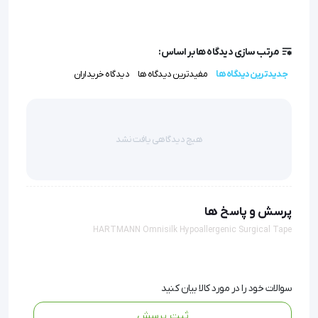
ویژگی‌های فنی و مکانیسم اثر
ساختار مشبک و بافت ابریشمی این محصول، امکان عبور هوا
مرتب سازی دیدگاه ها بر اساس:
و بخار آب را فراهم می‌کند. این ویژگی که تحت عنوان «قابلیت
جدیدترین دیدگاه ها
مفیدترین دیدگاه ها
دیدگاه خریداران
تنفس» (Breathability) شناخته می‌شود، از تجمع رطوبت زیر
چسب و بروز عارضه ماسیراسیون (Maceration) یا
هیچ دیدگاهی یافت نشد
لیچ‌افتادگی پوست جلوگیری می‌نماید. ویژگی‌های کلیدی
عبارتند از:
سازگاری زیستی بالا (Biocompatibility):
استفاده از چسب
پرسش و پاسخ ها
با فرمولاسیون ضد حساسیت (Hypoallergenic)، ریسک
HARTMANN Omnisilk Hypoallergenic Surgical Tape
واکنش‌های آلرژیک تماسی را به حداقل رسانده است.
استحکام کششی مطلوب:
علیرغم ظرافت، این چسب در برابر
کشش مقاوم بوده و برای ثابت کردن کاتترها و تیوب‌ها
سوالات خود را در مورد کالا بیان کنید
مناسب است.
ثبت پرسش