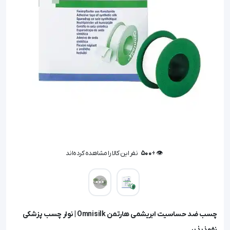
👁️ +
500
نفر این کالا را مشاهده کرده‌اند
👁️ +
500
نفر این کالا را مشاهده کرده‌اند
چسب ضد حساسیت ابریشمی هارتمن Omnisilk | نوار چسب پزشکی
نفوذپذیر