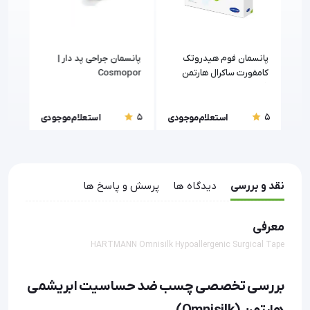
نج
پانسمان فوم هیدروتک
پانسمان جراحی پد دار |
پانس
Perm
کامفورت ساکرال هارتمن
Cosmopor
پرما
(Hartmann HydroTac
لوله (ostomy
Comfort Sacral)
5
5
5
ودی
استعلام موجودی
استعلام موجودی
نقد و بررسی
دیدگاه ها
پرسش و پاسخ ها
معرفی
HARTMANN Omnisilk Hypoallergenic Surgical Tape
بررسی تخصصی چسب ضد حساسیت ابریشمی