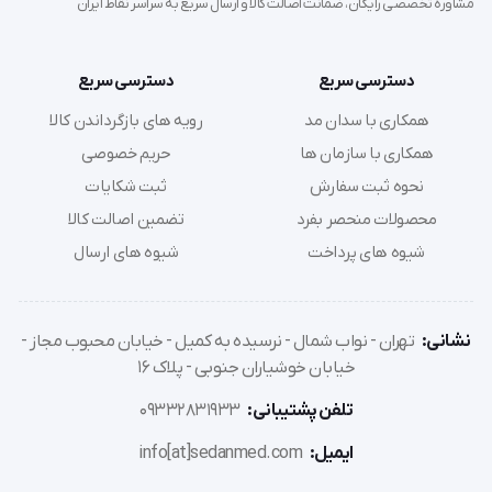
مشاوره تخصصی رایگان، ضمانت اصالت کالا و ارسال سریع به سراسر نقاط ایران
دسترسی سریع
دسترسی سریع
 قابل استفاده در ست های پانسمان
همکاری با سدان مد
رویه های بازگرداندن کالا
همکاری با سازمان ها
حریم خصوصی
نحوه ثبت سفارش
ثبت شکایات
  کیف کمک های اولیه
محصولات منحصر بفرد
تضمین اصالت کالا
شیوه های پرداخت
شیوه های ارسال
  جهت برداشتن لوازم استریل که نباید دست انسان 
نشانی:
تهران - نواب شمال - نرسیده به کمیل - خیابان محبوب مجاز -
در آن دخالت داشته باشد
خیابان خوشیاران جنوبی - پلاک 16
تلفن پشتیبانی:
09332831933
  خارج کردن اجسام خارجی ریز از بافت
ایمیل:
info[at]sedanmed.com