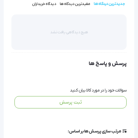
جدیدترین دیدگاه ها
مفیدترین دیدگاه ها
دیدگاه خریداران
پنست یکبار مصرف شستی شفانور
هیچ دیدگاهی یافت نشد
پنست یکبار مصرف دارای دو تیغه هست که شبیه 
استخوان جناغ مرغ (wish bone) در یک نقطه بهم وصل 
شده و به صورت فنری از هم باز می شوند. این پنس ها 
پرسش و پاسخ ها
دارای کناره های پهن و شیار در وسط می باشند تا براحتی 
در دست جراح بین انگشتان سبابه و شست قرار گیرند.
سوالات خود را در مورد کالا بیان کنید
ثبت پرسش
پنس شستی ساده ترین و رایج ترین پنس های بافت گیر در 
دست جراح است که دارای اندازه ها، وزن و اشکال مختلف 
سطوح گیرنده (grasping surface) می باشد. 
مرتب سازی پرسش ها بر اساس: