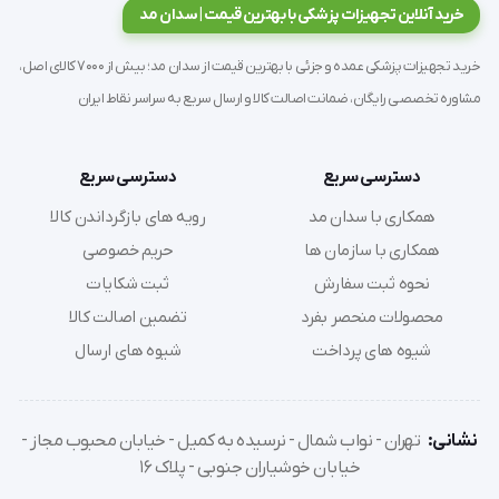
خرید آنلاین تجهیزات پزشکی با بهترین قیمت | سدان مد
بیماری که هوشیاری نداشته باشد
خرید تجهیزات پزشکی عمده و جزئی با بهترین قیمت از سدان مد؛ بیش از 7000 کالای اصل،
مشاوره تخصصی رایگان، ضمانت اصالت کالا و ارسال سریع به سراسر نقاط ایران
بیماری که بیهوش شده است
دسترسی سریع
دسترسی سریع
همکاری با سدان مد
رویه های بازگرداندن کالا
همکاری با سازمان ها
حریم خصوصی
نحوه ثبت سفارش
ثبت شکایات
بیماری که به دلیل کهولت سن قادر به جا به جایی نباشد
محصولات منحصر بفرد
تضمین اصالت کالا
شیوه های پرداخت
شیوه های ارسال
نشانی:
تهران - نواب شمال - نرسیده به کمیل - خیابان محبوب مجاز -
ویژگی های پتوی حمل بیمار
خیابان خوشیاران جنوبی - پلاک 16