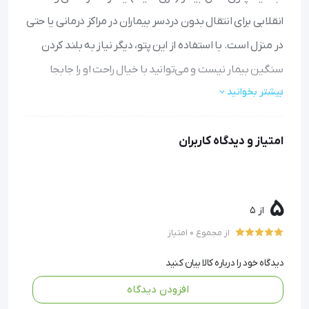
انقلابی برای انتقال بدون دردسر بیماران در مراکز درمانی یا حتی
در منزل است. با استفاده از این پتو، دیگر نیاز به بلند کردن
سنگین بیمار نیست و می‌توانید با خیال راحت او را جابجا
بیشتر بخوانید
کنید.
حمل آسان توسط یک یا دو نفر:
با هشت دستگیره محکم، به
امتیاز و دیدگاه کاربران
راحتی و حتی توسط یک نفر می‌توان بیمار را روی تخت جابجا یا
بین تخت و برانکارد انتقال داد.
مقاوم و ایمن برای وزن‌های بالا:
جنس محکم و بادوام این پتو
5
تا وزن ۲۶۰ کیلوگرم را تحمل می‌کند و کاملاً برای بیمار امن
از 5
است.
از مجموع 0 امتیاز
ضد آب و قابل شست‌وشو:
سطح پلاستیکی آن مایعات و
آلودگی‌ها را جذب نمی‌کند و به راحتی تمیز می‌شود، بنابراین
دیدگاه خود را درباره کالا بیان کنید
بهداشتی و مناسب برای استفاده‌های مکرر است.
افزودن دیدگاه
جمع‌وجوی سریع و قابل حمل:
پس از استفاده به سرعت جمع