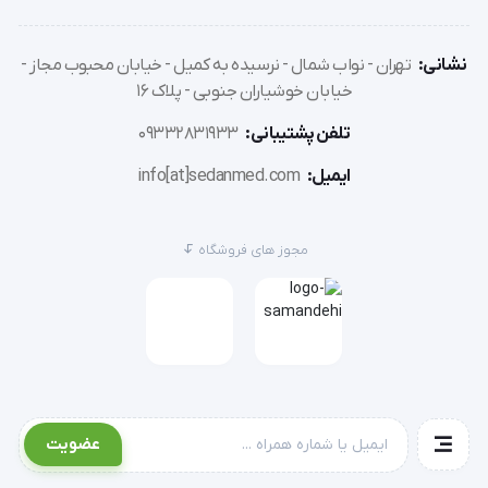
نشانی:
تهران - نواب شمال - نرسیده به کمیل - خیابان محبوب مجاز -
خیابان خوشیاران جنوبی - پلاک 16
تلفن پشتیبانی:
09332831933
ایمیل:
info[at]sedanmed.com
مجوز های فروشگاه
عضویت