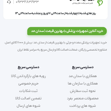
زخمهای عفونی
09332831933
روز های شنبه تا چهارشنبه از ساعت 9 الی 17 و روز پنجشنبه ساعت 9 الی 13
'  پانسمان گاز آغشته به عسل Medihoney | پانسمان گاز آغشته 
خرید آنلاین تجهیزات پزشکی با بهترین قیمت | سدان مد
به عسل مدی هانی گاز استریل سه لایه، از الیاف بافته شده، 
خرید تجهیزات پزشکی عمده و جزئی با بهترین قیمت از سدان مد؛ بیش از 7000 کالای اصل،
محتوی 85% عسل لپتواسپرموم آنتی باکتریال می
مشاوره تخصصی رایگان، ضمانت اصالت کالا و ارسال سریع به سراسر نقاط ایران
دسترسی سریع
دسترسی سریع
همکاری با سدان مد
رویه های بازگرداندن کالا
همکاری با سازمان ها
حریم خصوصی
نحوه ثبت سفارش
ثبت شکایات
محصولات منحصر بفرد
تضمین اصالت کالا
شیوه های پرداخت
شیوه های ارسال