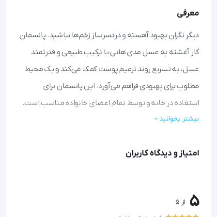
معرفی
دیگر نگران بهبود آهسته و دردسرساز زخم‌ها نباشید. پانسمان
گاز آغشته به عسل مدی هانی با ترکیب طبیعی و قدرتمند
عسل، به تسریع روند ترمیم پوست کمک می‌کند و یک محیط
مطلوب برای بهبودی فراهم می‌آورد. این پانسمان برای
استفاده در خانه و توسط تمام اعضای خانواده مناسب است.
بیشتر بخوانید
تسریع بهبودی: با ایجاد لایه محافظ و مرطوب، روند طبیعی
ترمیم زخم را سرعت می‌بخشد.
امتیاز و دیدگاه کاربران
خاصیت ضد باکتری طبیعی: عسل موجود در پانسمان به
پیشگیری از عفونت و پاکسازی زخم کمک می‌کند.
محافظت از پوست‌های حساس: برای پوست‌های شکننده و
آسیب‌پذیر ملایم و بدون ایجاد حساسیت طراحی شده است.
5
از 5
استفاده آسان: به راحتی روی زخم قرار می‌گیرد و بدون درد