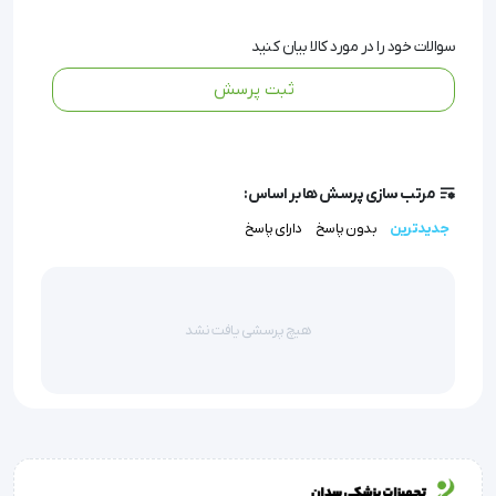
لپتواسپرموم اسکوپاریوم (مانوکا) آنتی باکتریال به همراه کلسیم 
سوالات خود را در مورد کالا بیان کنید
آلژینات می باشد. خاصیت ضد باکتریایی عسل مانیوکا، بهبودی را 
ثبت پرسش
تسریع می بخشد و در ضمن درد بیمار را هم کاهش میدهد. جهت 
زخم های با ترشح متوسط تا زیاد به کار می رود.
مرتب سازی پرسش ها بر اساس:
جدیدترین
بدون پاسخ
دارای پاسخ
موارد مصرف پانسمان آلژینات عسل مدی 
هانی | Medihoney
هیچ پرسشی یافت نشد
قبل، بعد وحین کار با NPWT (درمان زخم با فشار منفی)
زخمهای عروقی (شریانی و وریدی)