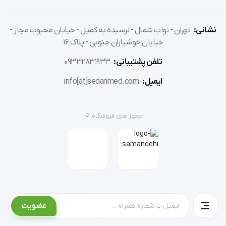
نشانی:
تهران - نواب شمال - نرسیده به کمیل - خیابان محبوب مجاز -
خیابان خوشیاران جنوبی - پلاک 16
تلفن پشتیبانی:
09332831933
ایمیل:
info[at]sedanmed.com
مجوز های فروشگاه
عضویت