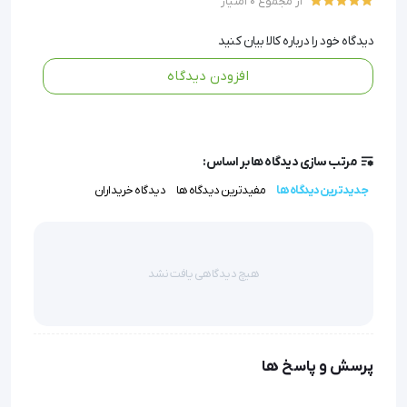
از مجموع 0 امتیاز
می‌نماید.
سازگاری با انواع زخم:
برای زخم‌های دیابتی، فشاری، و عروقی
دیدگاه خود را درباره کالا بیان کنید
مناسب است و در درمان‌های تخصصی کاربرد دارد.
افزودن دیدگاه
استفاده آسان:
بدون نیاز به تعویض مکرر، روند بهبود را
ساده‌تر می‌کند.
مرتب سازی دیدگاه ها بر اساس:
جدیدترین دیدگاه ها
مفیدترین دیدگاه ها
دیدگاه خریداران
پانسمان آلژینات عسل مدی هانی 
| Medihoney
هیچ دیدگاهی یافت نشد
پرسش و پاسخ ها
پانسمان آلژینات عسل مدی هانی محتوی 95% عسل 