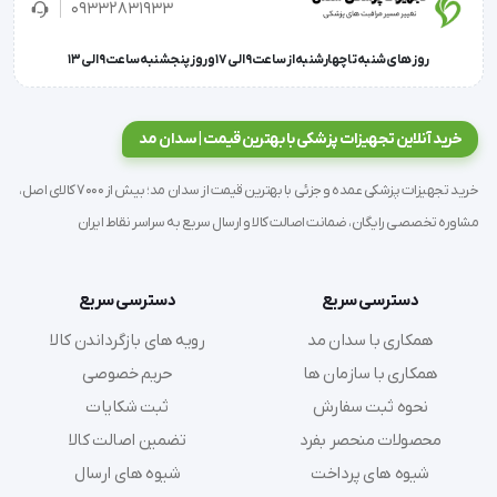
09332831933
زخمهای دیابتی
روز های شنبه تا چهارشنبه از ساعت 9 الی 17 و روز پنجشنبه ساعت 9 الی 13
زخمهای فشاری
خرید آنلاین تجهیزات پزشکی با بهترین قیمت | سدان مد
خرید تجهیزات پزشکی عمده و جزئی با بهترین قیمت از سدان مد؛ بیش از 7000 کالای اصل،
'  پانسمان آلژینات عسل مدی هانی | Medihoneyپانسمان آلژینات 
مشاوره تخصصی رایگان، ضمانت اصالت کالا و ارسال سریع به سراسر نقاط ایران
عسل مدی هانی محتوی 95% عسل لپتواسپرموم اسکوپاریوم 
(مانوکا) آنتی باکتریال به همراه کلسیم آلژینات می
دسترسی سریع
دسترسی سریع
همکاری با سدان مد
رویه های بازگرداندن کالا
همکاری با سازمان ها
حریم خصوصی
نحوه ثبت سفارش
ثبت شکایات
محصولات منحصر بفرد
تضمین اصالت کالا
شیوه های پرداخت
شیوه های ارسال