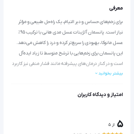
معرفی
برای زخم‌های حساس و دیر التیام، یک راه‌حل طبیعی و مؤثر
نیاز است. پانسمان آلژینات عسل مدی هانی با ترکیب ۹۵٪
عسل مانوکا، بهبودی را سریع‌تر کرده و درد را کاهش می‌دهد.
این پانسمان برای زخم‌هایی با ترشح متوسط تا زیاد ایده‌آل
است و در کنار درمان‌های پیشرفته مانند فشار منفی نیز کاربرد
بیشتر بخوانید
دارد.
ضد باکتری قوی:
با ترکیب عسل مانوکا، از عفونت جلوگیری
امتیاز و دیدگاه کاربران
می‌کند و محیط زخم را پاک نگه می‌دارد.
کاهش درد:
به‌لطف خاصیت تسکین‌دهندگی عسل، ناراحتی
بیمار را کمتر کرده و راحتی بیشتری فراهم می‌آورد.
5
جذب ترشح بالا:
با ساختار آلژیناتی، مایعات اضافی زخم را به
از 5
خوبی جذب می‌کند و از نمناک شدن پوست اطراف جلوگیری