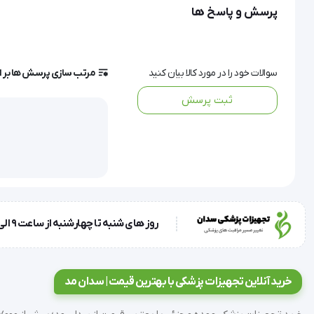
پرسش و پاسخ ها
سوالات خود را در مورد کالا بیان کنید
مرتب سازی پرسش ها بر 
ثبت پرسش
'  نوار تست قند خون ماژور 2 پلاس | Major 2 Plusتعداد در بسته : 50 عدد نوار تست قند خون میجر 2 پلاس | Major 2 Plus
روز های شنبه تا چهارشنبه از ساعت 9 الی 17 و روز پنجشنبه ساعت 9 الی 13
خرید آنلاین تجهیزات پزشکی با بهترین قیمت | سدان مد