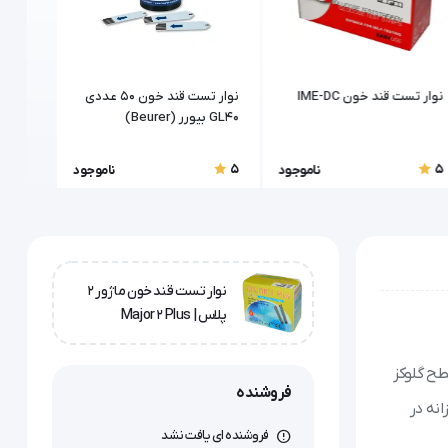
نوار تست قند خون IME-DC
نوار تست قند خون 50 عددی
نوار ت
GL40 بیورر (Beurer)
r Chek
5
5
5
ناموجود
ناموجود
نوار تست قند خون ماژور 2
پلاس | Major 2 Plus
ند سطح گلوکز
فروشنده
انه در
فروشنده ای یافت نشد