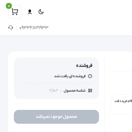
0
09332831933
فروشنده
فروشنده ای یافت نشد
12502
شناسه محصول
گام خرید دقت
محصول موجود نمیباشد