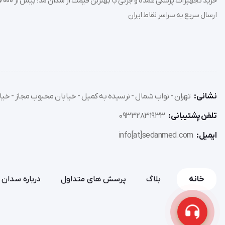
ارسال سریع به سراسر نقاط ایران
نشانی:
تهران - نواب شمال - نرسیده به کمیل - خیابان محبوب مجاز - خیاب
تلفن پشتیبانی:
09332831933
ایمیل:
info[at]sedanmed.com
خانه
بلاگ
پرسش های متداول
درباره سدان 