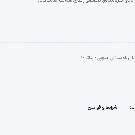
خرید تجهیزات پزشکی عمده و جزئی با بهترین قیمت از سدان مد؛ بیش از 7000 کالای اصل، مشاوره تخصصی رایگان، ضمانت اصالت کالا و
ان خوشیاران جنوبی - پلاک 16
مد
شرایط و قوانین