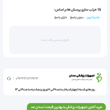
'  نوار تست قند خون ایزی گلوکو | EasyGlucoتعداد در بسته : 50 
مرتب سازی پرسش ها بر اساس:
عدد نوار تست قند خون ایزی گلوکو | EasyGluco
جدیدترین
بدون پاسخ
دارای پاسخ
هیچ پرسشی یافت نشد
09332831933
روز های شنبه تا چهارشنبه از ساعت 9 الی 17 و روز پنجشنبه ساعت 9 الی 13
خرید آنلاین تجهیزات پزشکی با بهترین قیمت | سدان مد