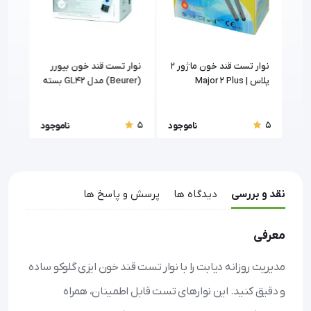
نوار تست قند خون ماژور 2
نوار تست قند خون بیورر
نوار
پلاس | Major 2 Plus
(Beurer) مدل GL42 بسته
چک | hek
50 عددی
5
5
5
جود
ناموجود
ناموجود
نقد و بررسی
دیدگاه ها
پرسش و پاسخ ها
معرفی
مدیریت روزانه دیابت را با نوار تست قند خون ایزی گلوکو ساده
و دقیق کنید. این نوارهای تست قابل اطمینان، همراه