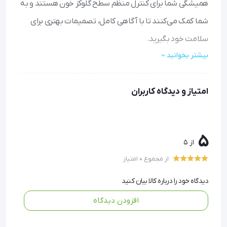
همیشگی شما برای کنترل منظم سطح گلوکز خون هستند و به
شما کمک می‌کنند تا با آگاهی کامل، تصمیمات بهتری برای
سلامت خود بگیرید.
بیشتر بخوانید
نتایج سریع و دقیق: تنها در چند ثانیه نتیجه را با دقت بالا روی
دستگاه نمایش داده می‌شود.
امتیاز و دیدگاه کاربران
مصرف خون کم: با تنها یک قطره خون کوچک، تست را به راحتی
انجام دهید.
طراحی کاربرپسند: استفاده آسان برای همه، حتی افراد مسن یا
تازه‌کار.
5
از 5
بسته اقتصادی: با ۵۰ عدد نوار تست در هر بسته، برای مصرف
از مجموع 0 امتیاز
طولانی‌مدت مقرون به‌صرفه است.
سازگاری گسترده: با اغلب دستگاه‌های گلوکومتر رایج بازار کار
دیدگاه خود را درباره کالا بیان کنید
می‌کند.
افزودن دیدگاه