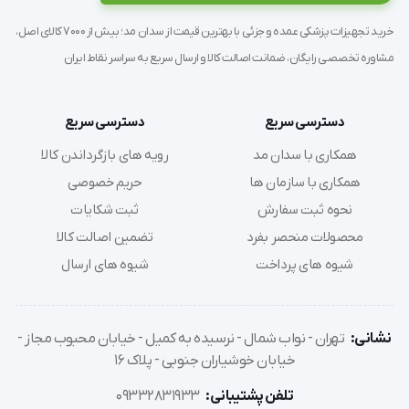
خرید تجهیزات پزشکی عمده و جزئی با بهترین قیمت از سدان مد؛ بیش از 7000 کالای اصل،
مشاوره تخصصی رایگان، ضمانت اصالت کالا و ارسال سریع به سراسر نقاط ایران
دسترسی سریع
دسترسی سریع
همکاری با سدان مد
رویه های بازگرداندن کالا
همکاری با سازمان ها
حریم خصوصی
نحوه ثبت سفارش
ثبت شکایات
محصولات منحصر بفرد
تضمین اصالت کالا
شیوه های پرداخت
شیوه های ارسال
نشانی:
تهران - نواب شمال - نرسیده به کمیل - خیابان محبوب مجاز -
خیابان خوشیاران جنوبی - پلاک 16
تلفن پشتیبانی:
09332831933