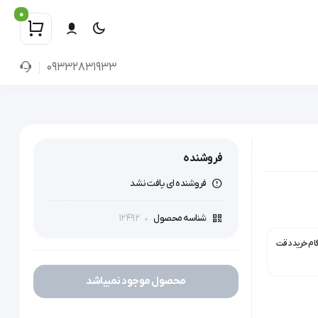
0
09332831933
فروشنده
فروشنده ای یافت نشد
12492
شناسه محصول
گام خرید دقت
محصول موجود نمیباشد