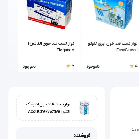
نوار تست قند خون ایزی گلوکو
نوار تست قند خون الگانس |
نوار ت
Elegance
| EasyGluco
عددی
5
5
5
ناموجود
ناموجود
نوار تست قند خون اکیوچک
اکتیو | Accu Chek Active
 به
فروشنده