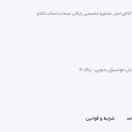
خرید تجهیزات پزشکی عمده و جزئی با بهترین قیمت از سدان مد؛ بیش از 7000 کالای اصل، مشاوره تخصصی رایگان، ضمانت اصالت کالا و
ان خوشیاران جنوبی - پلاک 16
مد
شرایط و قوانین