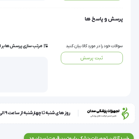
پرسش و پاسخ ها
سوالات خود را در مورد کالا بیان کنید
مرتب سازی پرسش ها بر 
ثبت پرسش
'   نوار تست قند خون اکیوچک اکتیو | Accu Chek Active تعداد در بسته : 50 عدد نوار تست قند اکیوچک اکتیو | Accu Chek Active
روز های شنبه تا چهارشنبه از ساعت 9 الی 17 و روز پنجشنبه ساعت 9 الی 13
خرید آنلاین تجهیزات پزشکی با بهترین قیمت | سدان مد