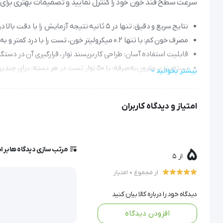
سرعت سطح قند خون خود را کنترل نمایید و تصمیمات بهتری برای س
نتایج سریع و دقیق: تنها در ۵ ثانیه نتیجه آزمایش را با دقت بالا دریافت کنید، تا بتوانید بلافاصله اقدام مناسب را انجام دهید.
مصرف خون کم: با تنها ۰.۲ میکرولیتر خون، تست را با درد کمتر و به صورت کاملاً بهداشتی انجام دهید.
قابلیت استفاده آسان: طراحی کاربرپسند نوار، قرارگیری آن در دستگ
بسته‌بندی مقرون‌به‌صرفه: با ۵۰ نوار تست در هر بسته، برای چندین هفته نیاز شما را تأمین می‌کند و در هزینه‌های شما صرفه‌جویی می‌شود.
بیشتر بخوانید
سازگاری با دستگاه اکیوچک: به راحتی با گلوکومتر Accu-Chek Active کار می‌کند و یکپارچگی در اندازه‌گیری را تضمین می‌نماید.
امتیاز و دیدگاه کاربران
 نوار تست قند خون اکیوچک اکتی
مرتب سازی دیدگاه ها بر 
5
از 5
از مجموع 0 امتیاز
تعداد در بسته : 50 عدد نوار تست قند اکیوچک اکتیو | Accu Chek Active
دیدگاه خود را درباره کالا بیان کنید
افزودن دیدگاه