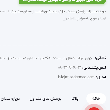
ارسال سریع به سراسر نقاط ایران
نشانی:
تهران - نواب شمال - نرسیده به کمیل - خیابان محبوب مجاز - خیاب
تلفن پشتیبانی:
09332831933
ایمیل:
info[at]sedanmed.com
خانه
بلاگ
پرسش های متداول
درباره سدان 