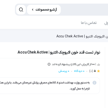
آرشیو محصولات
ل
تماس با ما
اکتیو | Accu Chek Active
نوار تست قند خون اکیوچک اکتیو | Accu Chek Active
100٪ از کاربران، این کالا را پیشنهاد کرده اند.
5
(0)
0 دیدگاه
0 پرسش
به دستور وزارت بهداشت استرداد کالاهای مصرفی پزشکی غیرممکن می‌باشد. بنابراین هن
لازم را به عمل آورید.