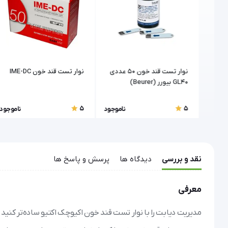
چک |
نوار تست قند خون 50 عددی
نوار تست قند خون IME-DC
GL40 بیورر (Beurer)
5
5
اموجود
ناموجود
ناموجود
نقد و بررسی
دیدگاه ها
پرسش و پاسخ ها
معرفی
مدیریت دیابت را با نوار تست قند خون اکیوچک اکتیو ساده‌تر کنید.