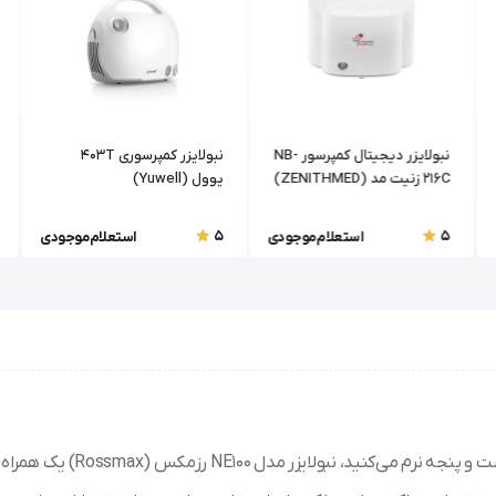
نبولایزر دیجیتال کمپرسور NB-
نبولایزر کمپرسوری 403T
216C زنیت مد (ZENITHMED)
یوول (Yuwell)
5
5
استعلام موجودی
استعلام موجودی
اگر شما یا عزیزانتان با مشکلات تنفسی مانند آسم یا برونشیت دست و پنجه نرم می‌