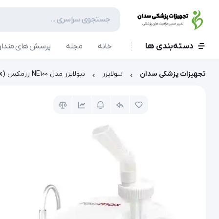
دسته‌بندی ها
خانه
مجله
پرسش های متداو
تجهیزات پزشکی سدان
نبولایزر
نبولایزر مدل NE100 رزمکس (Rossmax)