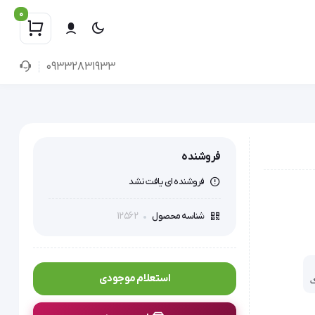
0
09332831933
فروشنده
فروشنده ای یافت نشد
12562
شناسه محصول
استعلام موجودی
ک