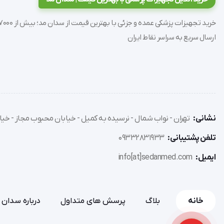
مناسب برای درمان تنفسی با اندازه ذرات ریز سازگار
ارسال سریع به سراسر نقاط ایران
ذرات خروجی کمتر از 2.6 میکرومتر
نرخ نبولایز: بیش از 0.35 میلی لیتر در دقیقه
نشانی:
تهران - نواب شمال - نرسیده به کمیل - خیابان محبوب مجاز - خیاب
طراحی زیبا و ارگونومیک
تلفن پشتیبانی:
09332831933
دوز ذرات ریز خروجی در واحد حجم: 80% الی 85%
ایمیل:
info[at]sedanmed.com
گارانتی: 2 سال - 10 سال خدمات
خانه
بلاگ
پرسش های متداول
درباره سدان 