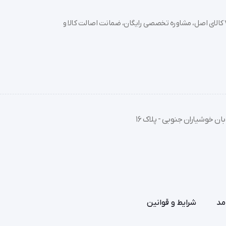
خرید تجهیزات پزشکی عمده و جزئی با بهترین قیمت از سدان مد؛ بیش از 7000 کالای اصل، مشاوره تخصصی رایگان، ضمانت اصالت کالا و
ان خوشیاران جنوبی - پلاک 16
مد
شرایط و قوانین