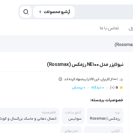
آرشیو محصولات
ل
تماس با ما
نبولایزر مدل NE100 رزمکس (Rossmax)
100٪ از کاربران، این کالا را پیشنهاد کرده اند.
5
(0)
0 دیدگاه
0 پرسش
خصوصیات برجسته:
برند:
کشور ساخت:
اقلام همراه:
رزمکس | Rossmax
سوئیس
اتصال دهانی و ماسک بزرگسال و کود
گارانتی:
مدل نبولایزر: