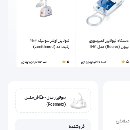
دستگاه نبولایزر کمپرسوری
نبولایزر اولتراسونیک 2103
بیورر (Beurer) مدل IH21
زنیت مد (zenithmed)
یوول (Yuwell
5
5
5
استعلام موجودی
استعلام موجودی
نبولایزر مدل NE100 رزمکس
(Rossmax)
کنید، نبولایزر مدل NE100 رزمکس (Rossmax) یک همراه مطمئن
فروشنده