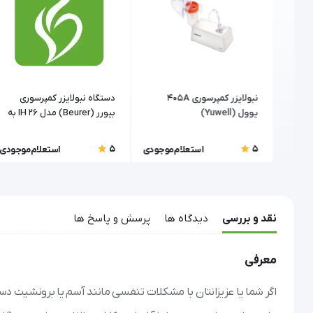
نبولایزر کمپرسوری 405A
دستگاه نبولایزر کمپرسوری
یوول (Yuwell)
بیورر (Beurer) مدل IH 26 به
همراه دوش بینی
5
5
موجودی
استعلام موجودی
استعلام موجودی
نقد و بررسی
دیدگاه ها
پرسش و پاسخ ها
معرفی