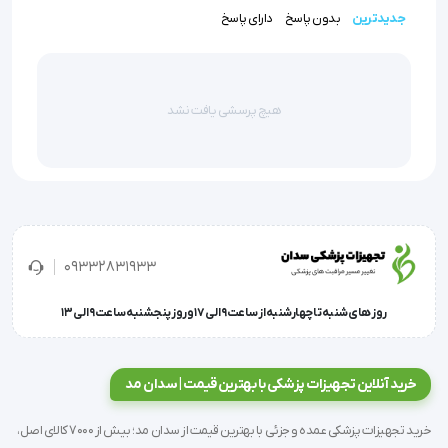
جدیدترین
بدون پاسخ
دارای پاسخ
این مولاژ با گایدر حساس جهت آموزش های تخصصی به 
کار می رود و دارای سیستم مینیاتوری در دهانه ورودی نای 
و مری می باشد که با عبور لوله تراشه از هر یک از مجاری بر 
هیچ پرسشی یافت نشد
روی گایدر آلارم مورد نظر به نمایش در می آید.
ویژگی ها و مشخصات مولاژ لوله گذاری 
بزرگسال با گایدر
09332831933
روز های شنبه تا چهارشنبه از ساعت 9 الی 17 و روز پنجشنبه ساعت 9 الی 13
در این مدل امکان شبیه سازی سیستم تنفسی وجود دارد.
خرید آنلاین تجهیزات پزشکی با بهترین قیمت | سدان مد
خرید تجهیزات پزشکی عمده و جزئی با بهترین قیمت از سدان مد؛ بیش از 7000 کالای اصل،
این محصول از لحاظ آناتومی شبیه به انسان طراحی و 