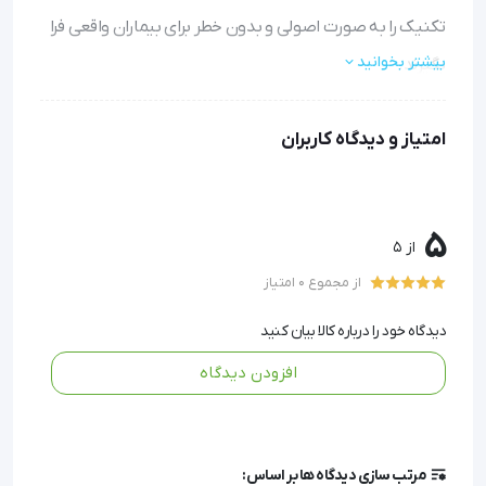
تکنیک را به صورت اصولی و بدون خطر برای بیماران واقعی فرا
بیشتر بخوانید
بگیرند.
آموزش عملی و بی‌خطر:
با این مولاژ می‌توانید بارها و بارها
امتیاز و دیدگاه کاربران
تمرین کنید تا مهارت لوله‌گذاری را به شکل صحیح و بدون
نگرانی از آسیب به بیماران کسب نمایید.
سیستم هشدار هوشمند:
گایدر تعبیه‌شده به محض عبور
5
لوله از مسیر نادرست (مری) یا صحیح (نای) با آلارم شما را
از 5
مطلع می‌کند و بازخورد فوری ارائه می‌دهد.
از مجموع 0 امتیاز
شبیه‌سازی واقع‌گرایانه:
طراحی دقیق و آناتومیک مجاری
تنفسی، حس و شرایط یک لوله‌گذاری واقعی را برای شما
دیدگاه خود را درباره کالا بیان کنید
شبیه‌سازی می‌کند.
افزودن دیدگاه
یادگیری اصولی:
این ابزار به شما کمک می‌کند تا نه تنها
تکنیک، بلکه آناتومی و حس عبور لوله از مسیر درست را به
خوبی درک کنید.
مرتب سازی دیدگاه ها بر اساس: