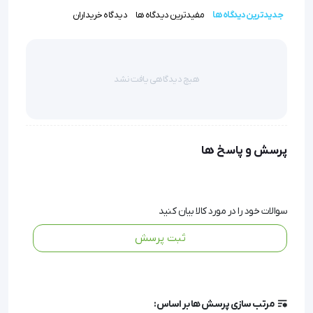
جدیدترین دیدگاه ها
مفیدترین دیدگاه ها
دیدگاه خریداران
این مولاژ لوله‌گذاری بزرگسالان با گایدر یک ابزار آموزشی
indispensable برای هر کلاس درس، بخش ICU یا اورژانس
است که به ارتقای ایمنی بیمار و مهارت‌های کلینیکی کمک
هیچ دیدگاهی یافت نشد
شایانی می‌کند.
پرسش و پاسخ ها
مولاژ ( مانکن ) لوله گذاری بزرگسالان با گایدر
سوالات خود را در مورد کالا بیان کنید
مولاژ (مانکن) لوله گذاری بزرگسال با گایدر
 ساخت کشور 
ثبت پرسش
چین یک مولاژ نیم تنه به همراه گایدر به جهت آموزش 
لوله گذاری در سیستم تنفسی است.
مرتب سازی پرسش ها بر اساس: