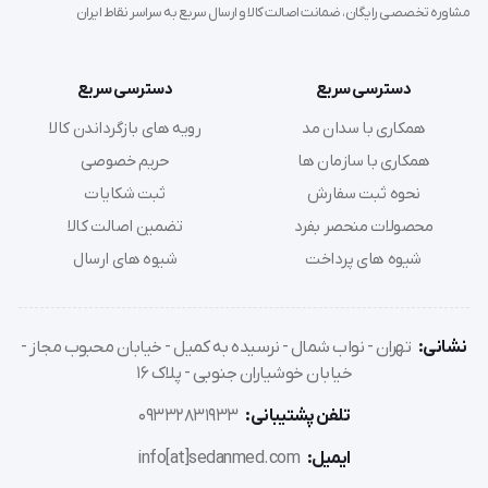
مشاوره تخصصی رایگان، ضمانت اصالت کالا و ارسال سریع به سراسر نقاط ایران
تولید شده است.
دسترسی سریع
دسترسی سریع
جنس این مدل از PVC است.
همکاری با سدان مد
رویه های بازگرداندن کالا
همکاری با سازمان ها
حریم خصوصی
گایدر ارائه شده به جهت سهولت در یادگیری صحیح لوله 
نحوه ثبت سفارش
ثبت شکایات
گذاری بسیار کاربردی است و در صورت بروز خطا هشدار 
محصولات منحصر بفرد
تضمین اصالت کالا
می دهد و باعث می گردد تا عمل لوله گذاری را بطور 
شیوه های پرداخت
شیوه های ارسال
صحیح و اصولی انجام شود.
نشانی:
تهران - نواب شمال - نرسیده به کمیل - خیابان محبوب مجاز -
خیابان خوشیاران جنوبی - پلاک 16
تلفن پشتیبانی:
09332831933
'  مولاژ ( مانکن ) لوله گذاری بزرگسالان با گایدرمولاژ (مانکن) لوله 
ایمیل:
info[at]sedanmed.com
گذاری بزرگسال با گایدر ساخت کشور چین یک مولاژ نیم تنه به 