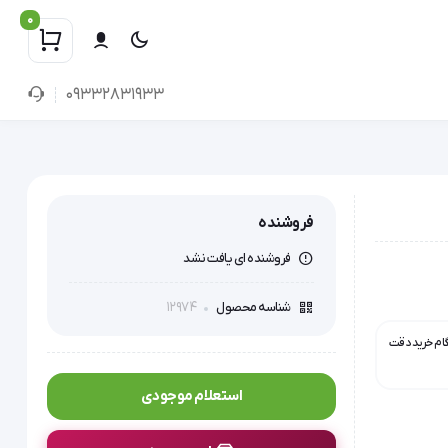
0
09332831933
فروشنده
فروشنده ای یافت نشد
12974
شناسه محصول
گام خرید دقت
استعلام موجودی