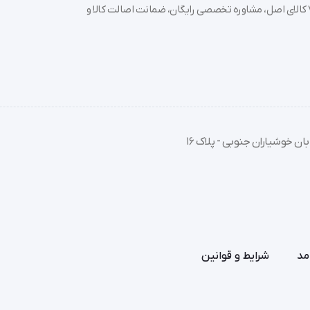
خرید تجهیزات پزشکی عمده و جزئی با بهترین قیمت از سدان مد؛ بیش از 7000 کالای اصل، مشاوره تخصصی رایگان، ضمانت اصالت کالا و
ان خوشیاران جنوبی - پلاک 16
مد
شرایط و قوانین