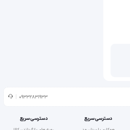
09332831933
دسترسی سریع
دسترسی سریع
همکاری با سدان مد
رویه های بازگرداندن کالا