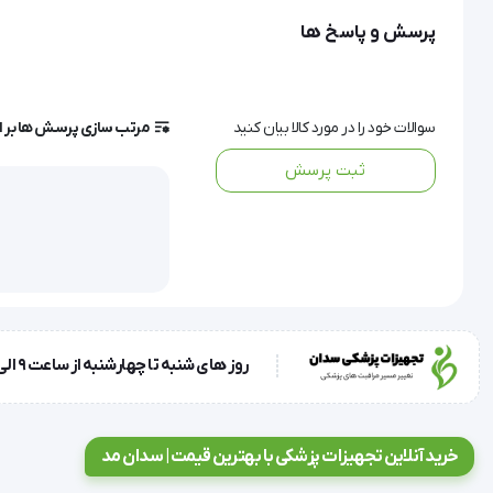
پرسش و پاسخ ها
این مولاژ با هدف آموزش طراحی و تولید شده است و از آن می تو
سوالات خود را در مورد کالا بیان کنید
مرتب سازی پرسش ها بر 
ثبت پرسش
ویژگی ها و مشخصات مولاژ طب سوزنی زن
مانکن 48 سانتی متری مونث
روز های شنبه تا چهارشنبه از ساعت 9 الی 17 و روز پنجشنبه ساعت 9 الی 13
نمایشگر کامل نقاط طب سوزنی
خرید آنلاین تجهیزات پزشکی با بهترین قیمت | سدان مد
از جنس PVC