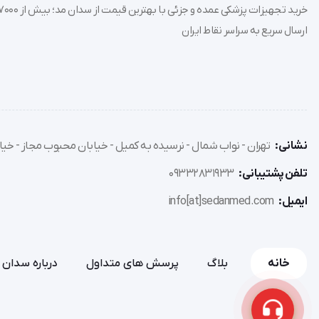
ارسال سریع به سراسر نقاط ایران
دارای گواهینامه CE، FDA ،ISO
نشانی:
تهران - نواب شمال - نرسیده به کمیل - خیابان محبوب مجاز - خیاب
تلفن پشتیبانی:
09332831933
ایمیل:
info[at]sedanmed.com
سوزنی نقاط
خانه
بلاگ
پرسش های متداول
درباره سدان 