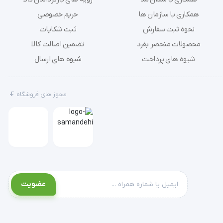
همکاری با سازمان ها
حریم خصوصی
نحوه ثبت سفارش
ثبت شکایات
محصولات منحصر بفرد
تضمین اصالت کالا
شیوه های پرداخت
شیوه های ارسال
مجوز های فروشگاه
'  مولاژ طب سوزنی زن مولاژ طب سوزنی زن ساخت کشور چین یک مانکن زن 48 سانتی متری است و نقاط طب سوزنی را به طور کامل به نمایش می گذارد. نقاط طب 
عضویت