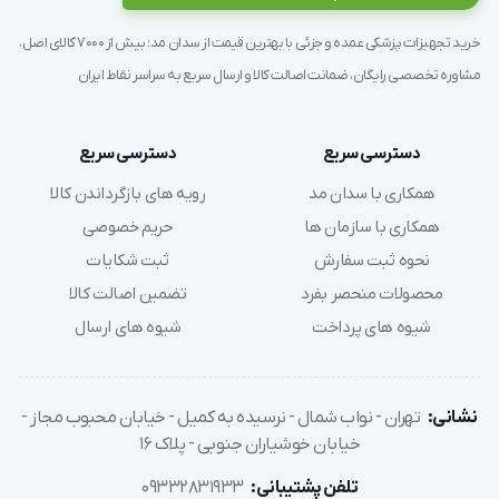
خرید تجهیزات پزشکی عمده و جزئی با بهترین قیمت از سدان مد؛ بیش از 7000 کالای اصل،
مشاوره تخصصی رایگان، ضمانت اصالت کالا و ارسال سریع به سراسر نقاط ایران
دسترسی سریع
دسترسی سریع
همکاری با سدان مد
رویه های بازگرداندن کالا
همکاری با سازمان ها
حریم خصوصی
نحوه ثبت سفارش
ثبت شکایات
محصولات منحصر بفرد
تضمین اصالت کالا
شیوه های پرداخت
شیوه های ارسال
نشانی:
تهران - نواب شمال - نرسیده به کمیل - خیابان محبوب مجاز -
خیابان خوشیاران جنوبی - پلاک 16
تلفن پشتیبانی:
09332831933