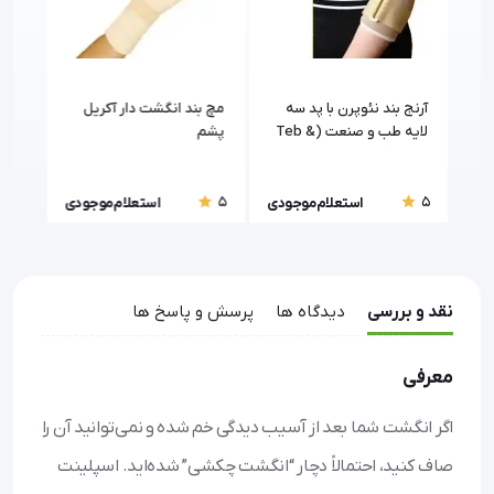
رن
آرنج بند نئوپرن با پد سه
مچ بند انگشت دار آکریل
مچ ب
لایه طب و صنعت (Teb &
پشم
صنع
Sanat)
5
5
5
ودی
استعلام موجودی
استعلام موجودی
نقد و بررسی
دیدگاه ها
پرسش و پاسخ ها
معرفی
اگر انگشت شما بعد از آسیب دیدگی خم شده و نمی‌توانید آن را
صاف کنید، احتمالاً دچار “انگشت چکشی” شده‌اید. اسپلینت