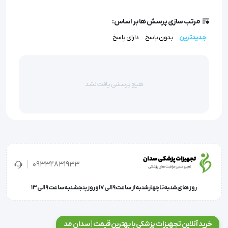
محتویات جعبه :
مرتب سازی پرسش ها بر اساس:
جدیدترین
بدون پاسخ
دارای پاسخ
 جعبه یک عددی (سایز 12-1)،جعبه دوازده عددی (تمام سایزها +24 
روکش نخی انگشت)
هیچ پرسشی یافت نشد
'  مالت فینگر اسپلینتانگشت چکشی یا مالت فینگر، یک نوع 
آسیبب عضلانی است که در اثر پارگی تاندون بند آخر (تاندون باز 
09332831933
کننده انگشت) ایجاد میشود.از نشانه های این
روز های شنبه تا چهارشنبه از ساعت 9 الی 17 و روز پنجشنبه ساعت 9 الی 13
خرید آنلاین تجهیزات پزشکی با بهترین قیمت | سدان مد