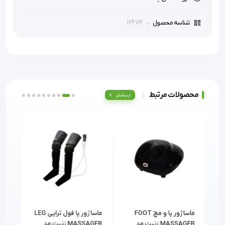
12674
شناسه محصول
محصولات مرتبط
بیشتر
M-
ماساژور پا و مچ FOOT
ماساژور پا فول تراپی LEG
جکوز
MASSAGER زنیت مد
MASSAGER زنیت مد