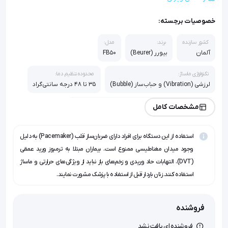
خصوصیات برجسته:
کشور سازنده:
برند:
مدل:
آلمان
بیورر (Beurer)
FB50
تکنولوژی ماساژ:
محدوده تنظیم دما:
لرزشی (Vibration) و حباب‌ساز (Bubble)
35 تا 48 درجه سانتی‌گراد
تراپی‌های جانبی:
مشخصات کامل
مگنت‌تراپی (Magnetic Field) و مادون قرمز (Infrared)
استفاده از این دستگاه برای افراد دارای ضربان‌ساز قلب (Pacemaker) به دلیل
تعداد ضمائم پدیکور:
3 عدد (قابل تعویض)
وجود میدان مغناطیسی ممنوع است. بیماران مبتلا به ترمبوز ورید عمقی
(DVT)، التهابات حاد وریدی و زخم‌های باز نباید از ویژگی‌های حرارتی و ماساژ
استفاده کنند. زنان باردار قبل از استفاده با پزشک مشورت نمایند.
فروشنده
فروشنده ای یافت نشد