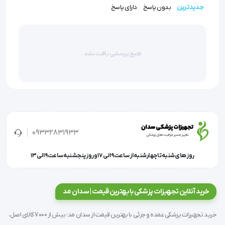
دما را حفظ می‌کنند، FB50 توانایی گرم کردن آب سرد را داراست
جدیدترین
بدون پاسخ
دارای پاسخ
(پنج سطح دمایی قابل تنظیم).
ماساژ دوگانه (Dual Action):
ترکیب همزمان ماساژ لرزشی
(Vibration) برای تحریک عضلانی و ماساژ حبابی (Bubble) برای
هیچ پرسشی یافت نشد
ایجاد فشار هیدرواستاتیک ملایم.
سری‌های پدیکور حرفه‌ای:
دارای سه سری قابل تعویض
(برس، ماساژور و سنگ پا) که با چرخش خودکار به لایه‌برداری و
بهداشت پوست پا کمک می‌کنند.
ساختار دوجداره:
جهت عایق‌بندی حرارتی و جلوگیری از اتلاف
09332831933
انرژی.
نمایشگر دیجیتال LED:
برای پایش دقیق دما و زمان تنظیم
روز های شنبه تا چهارشنبه از ساعت 9 الی 17 و روز پنجشنبه ساعت 9 الی 13
شده.
خرید آنلاین تجهیزات پزشکی با بهترین قیمت | سدان مد
کاربردهای بالینی و مزایا
خرید تجهیزات پزشکی عمده و جزئی با بهترین قیمت از سدان مد؛ بیش از 7000 کالای اصل،
بهبود میکروسیرکولاسیون (Microcirculation) در بیماران