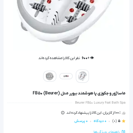
👁️ +
600
نفر این کالا را مشاهده کرده‌اند
👁️ +
600
نفر این کالا را مشاهده کرده‌اند
ماساژور و جکوزی پا هوشمند بیورر مدل FB50 (Beurer)
Beurer FB50 Luxury Foot Bath Spa
100٪ از کاربران، این کالا را پیشنهاد کرده اند.
5
(0)
0 دیدگاه
0 پرسش
راهنمای ویژگی‌ها