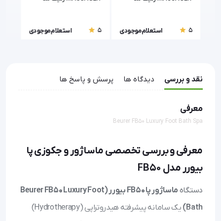
(Zenithmed)
(Zenithmed)
قابل
5
5
5
ودی
استعلام موجودی
استعلام موجودی
نقد و بررسی
دیدگاه ها
پرسش و پاسخ ها
معرفی
Beurer FB50 Luxury Foot Bath Spa
معرفی و بررسی تخصصی ماساژور و جکوزی پا
بیورر مدل FB50
دستگاه
ماساژور پا FB50 بیورر (Beurer FB50 Luxury Foot
Bath)
یک سامانه پیشرفته هیدروتراپی (Hydrotherapy)