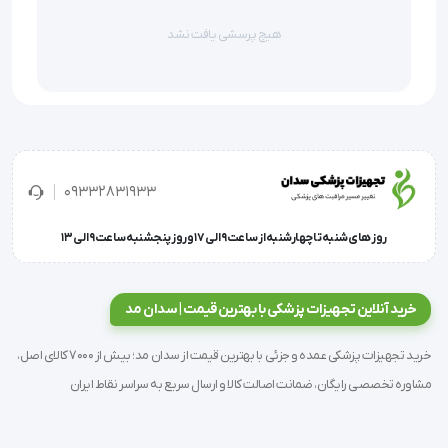
5 موتور لرزاننده
هیچ پرسشی یافت نشد
امکان روشن کردن عملکرد گرما در پشت
عملکرد گرما همراه با ماساژ یا مجزا
کاربرد آسان با کلید دستی
09332831933
دارای فندکی برای استفاده در اتومبیل
روز های شنبه تا چهارشنبه از ساعت 9 الی 17 و روز پنجشنبه ساعت 9 الی 13
قابل استفاده برای هر نوع صندلی و مبل با عمق کافی
خرید آنلاین تجهیزات پزشکی با بهترین قیمت | سدان مد
دارای بند برای بستن روکش صندلی
خرید تجهیزات پزشکی عمده و جزئی با بهترین قیمت از سدان مد؛ بیش از 7000 کالای اصل،
مشاوره تخصصی رایگان، ضمانت اصالت کالا و ارسال سریع به سراسر نقاط ایران
بهترین تطابق با شکل بدن و محل نشیمن
قابل استفاده با فندکی اتومبیل