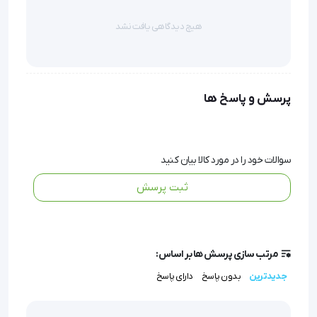
داتلود دفترچه راهنما MG158
هیچ دیدگاهی یافت نشد
پرسش و پاسخ ها
ماساژور ماشین حرفه ای همه کاره MG158
روکش صندلی ماساژور
سوالات خود را در مورد کالا بیان کنید
احساس دلچسب ماساژ با ماساژ لرزشی گرم و مطبوع لذت
ثبت پرسش
بخش
آرام بخشی سریع
مرتب سازی پرسش ها بر اساس:
با 3 برنامه ماساژ و 3 منطقه ماساژ قابل انتخاب جداگانه
جدیدترین
بدون پاسخ
دارای پاسخ
دارای 2 درجه تنظیم شدت ماساژ