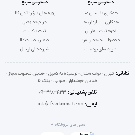
دسترسی سریع
دسترسی سریع
همکاری با سدان مد
رویه های بازگرداندن کالا
ماساژور حرفه ای همه کاره برای همه جا
همکاری با سازمان ها
حریم خصوصی
ایده آل برای استفاده در خانه، محل کار یا در حین رانندگی
نحوه ثبت سفارش
ثبت شکایات
با اتومبیل
محصولات منحصر بفرد
تضمین اصالت کالا
شیوه های پرداخت
شیوه های ارسال
توان 12 وات
با دفترچه راهنمای فارسی،انگلیسی و آلمانی
نشانی:
تهران - نواب شمال - نرسیده به کمیل - خیابان محبوب مجاز -
خیابان خوشیاران جنوبی - پلاک 16
برای اطلاعات بیشتر،میتوانید این محصولات را در
تلفن پشتیبانی:
09332831933
سایت اختصاصی آن
مشاهده نمایید.
ایمیل:
info[at]sedanmed.com
وسایل موجود در بسته بندی هنگام تحویل :
مجوز های فروشگاه
روکش صندلی ماساژور