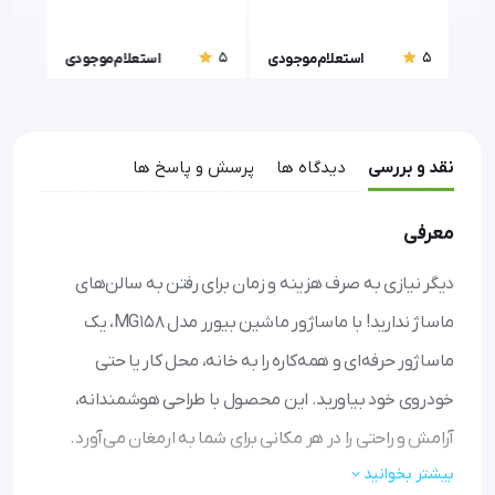
MG295
5
5
5
ودی
استعلام موجودی
استعلام موجودی
نقد و بررسی
دیدگاه ها
پرسش و پاسخ ها
معرفی
دیگر نیازی به صرف هزینه و زمان برای رفتن به سالن‌های
ماساژ ندارید! با ماساژور ماشین بیورر مدل MG158، یک
ماساژور حرفه‌ای و همه‌کاره را به خانه، محل کار یا حتی
خودروی خود بیاورید. این محصول با طراحی هوشمندانه،
آرامش و راحتی را در هر مکانی برای شما به ارمغان می‌آورد.
بیشتر بخوانید
ماساژ کامل بدن:
با ۵ موتور لرزاننده و قابلیت انتخاب ۳