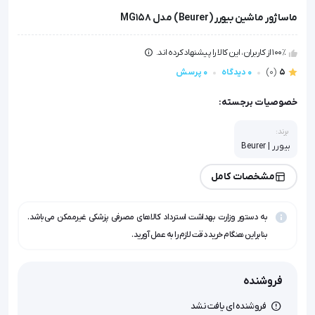
ماساژور ماشین بیورر (Beurer) مدل MG158
100٪ از کاربران، این کالا را پیشنهاد کرده اند.
5
(0)
0 دیدگاه
0 پرسش
خصوصیات برجسته:
برند:
بیورر | Beurer
مشخصات کامل
به دستور وزارت بهداشت استرداد کالاهای مصرفی پزشکی غیرممکن می‌باشد.
بنابراین هنگام خرید دقت لازم را به عمل آورید.
فروشنده
فروشنده ای یافت نشد