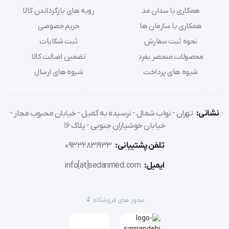
همکاری با سدان مد
رویه های بازگرداندن کالا
همکاری با سازمان ها
حریم خصوصی
نحوه ثبت سفارش
ثبت شکایات
محصولات منحصر بفرد
تضمین اصالت کالا
شیوه های پرداخت
شیوه های ارسال
نشانی:
تهران - نواب شمال - نرسیده به کمیل - خیابان محبوب مجاز -
خیابان خوشیاران جنوبی - پلاک 16
تلفن پشتیبانی:
09332831933
ایمیل:
info[at]sedanmed.com
مجوز های فروشگاه