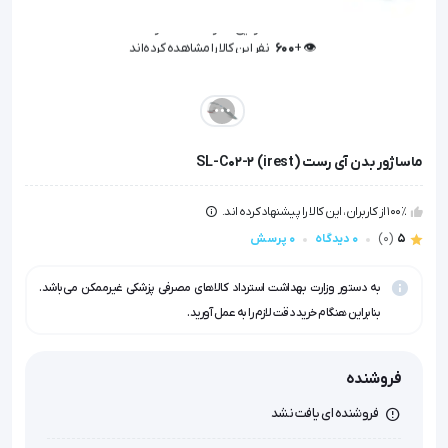
👁️ +
600
نفر این کالا را مشاهده کرده‌اند
👁️ +
600
نفر این کالا را مشاهده کرده‌اند
ماساژور بدن آی رست (irest) SL-C02-2
100٪ از کاربران، این کالا را پیشنهاد کرده اند.
5
(0)
0 دیدگاه
0 پرسش
به دستور وزارت بهداشت استرداد کالاهای مصرفی پزشکی غیرممکن می‌باشد.
بنابراین هنگام خرید دقت لازم را به عمل آورید.
فروشنده
فروشنده ای یافت نشد