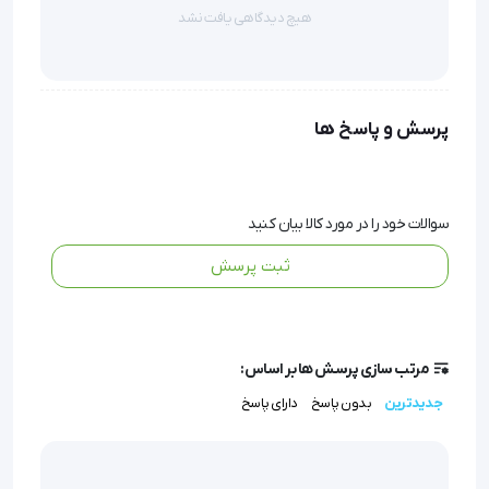
  مجهز به 2 سری سرماساژور با قابلیت تنظیم 
هیچ دیدگاهی یافت نشد
سرعت
  قدرت:28 وات
  دارای ماساژ لرزشی به همراه کمپرس گرمایشی
پرسش و پاسخ ها
  فوائد ماساژ درمانی:
  رفع خستگی و عملکرد بهتر عضلات بدن
سوالات خود را در مورد کالا بیان کنید
  بهبود گردش خون جهت خروج اسید لاکتیک
ثبت پرسش
  کاهش استرس و تنشهای روزانه
  رفع خستگی ناشی از بیخوابی
  کمک به داشتن خوابی آرام
مرتب سازی پرسش ها بر اساس:
  عملکرد بهتر خون رسانی به مغز و سلولهای بدن
جدیدترین
بدون پاسخ
دارای پاسخ
  رفع دردهای عضلانی و تسکین گرفتگی کمر
  کاهش افسردگی