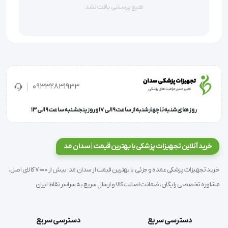
  افزایش تمرکز
هیچ پرسشی یافت نشد
  شادابی و طراوت پوست بدن
  جلوگیری از حملات قلبی
  هماهنگ کردن فعل و انفعالات در بدن
  تسریع روند بهبود عضلات آسیب دیده  
09332831933
روز های شنبه تا چهارشنبه از ساعت 9 الی 17 و روز پنجشنبه ساعت 9 الی 13
'  ماساژور بدن آی رست SL-C02-2 ماساژور دستی دو سره مادون 
خرید آنلاین تجهیزات پزشکی با بهترین قیمت | سدان مد
قرمز چند کاره مجهز به 2 سری سرماساژور با قابلیت تنظیم سرعت 
خرید تجهیزات پزشکی عمده و جزئی با بهترین قیمت از سدان مد؛ بیش از 7000 کالای اصل،
قدرت:28 وات دارای ماساژ لرزشی به همراه
مشاوره تخصصی رایگان، ضمانت اصالت کالا و ارسال سریع به سراسر نقاط ایران
دسترسی سریع
دسترسی سریع