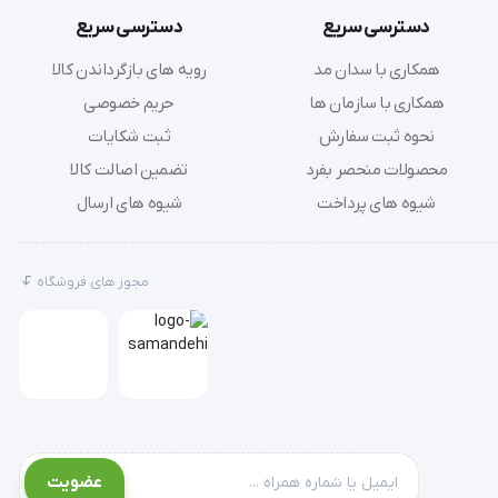
دسترسی سریع
دسترسی سریع
همکاری با سدان مد
رویه های بازگرداندن کالا
همکاری با سازمان ها
حریم خصوصی
نحوه ثبت سفارش
ثبت شکایات
'  لا انگشتی طبی طب و صنعت 10300 :- این قطعه را هنگام فعالیت های روزمره بین شست و انگشت دوم قرار دهید- سایز: Large, Smallموارد استفاده :- در مراحل 
محصولات منحصر بفرد
تضمین اصالت کالا
شیوه های پرداخت
شیوه های ارسال
مجوز های فروشگاه
عضویت