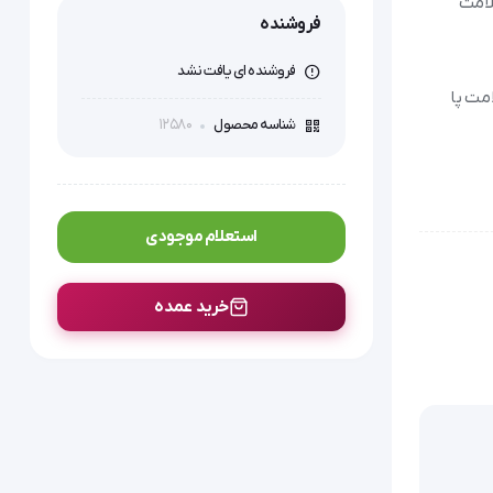
داندن سلامت
فروشنده
فروشنده ای یافت نشد
امت پا
12580
شناسه محصول
استعلام موجودی
خرید عمده