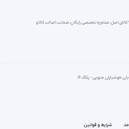
ر است.
خرید تجهیزات پزشکی عمده و جزئی با بهترین قیمت از سدان مد؛ بیش از 7000 کالای اصل، مشاوره تخصصی رایگان، ضمانت اصالت کالا و
ان خوشیاران جنوبی - پلاک 16
مد
شرایط و قوانین