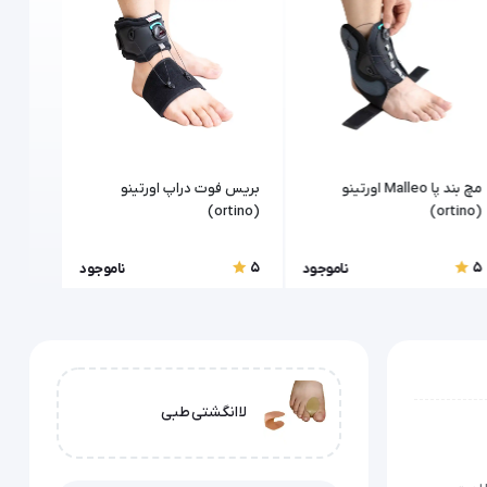
مچ بند پا Malleo اورتینو
بریس فوت دراپ اورتینو
بریس ف
(ortino)
(ortino)
(ortino)
5
5
5
ناموجود
ناموجود
لا انگشتی طبی