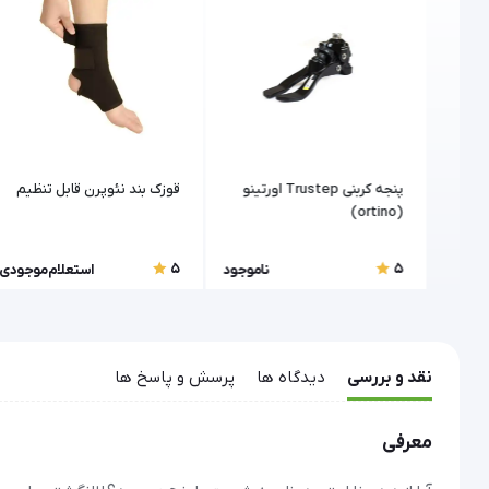
د از عمل
پنجه کربنی Trustep اورتینو
قوزک بند نئوپرن قابل تنظیم
(ortino)
5
5
موجودی
ناموجود
استعلام موجودی
نقد و بررسی
دیدگاه ها
پرسش و پاسخ ها
معرفی