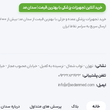
- استفاده از کفی طبی به منظور جلوگیری از پیشرفت بیماری موث
خرید آنلاین تجهیزات پزشکی با بهترین قیمت | سدان مد
ارسال سریع به سراسر نقاط ایران
شروع
نشانی:
تهران - نواب شمال - نرسیده به کمیل - خیابان محبوب مجاز - خیاب
تلفن پشتیبانی:
09332831933
ایمیل:
info[at]sedanmed.com
خانه
بلاگ
پرسش های متداول
درباره سدان 