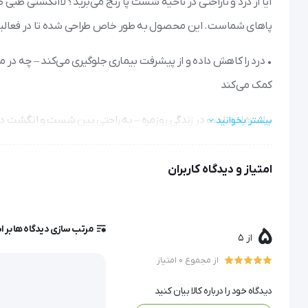
پاهای شماست. این محصول به طور خاص طراحی شده تا در فعالیت‌
• درد را کاهش داده و از پیشرفت بیماری جلوگیری می‌کند – چه در م
کمک می‌کند
• استفاده راحت در زندگی روزمره – به راحتی بین شست و انگشت دو
بیشتر بخوانید
• در دو سایز Large و Small – امکان انتخاب اندازه مناسب برای پای شما فراهم شده است
امتیاز و دیدگاه کاربران
• پیشگیری موثر – در کنار استفاده از کفی طبی و پرهیز از کفش‌ه
توجه: استفاده از این لاانگشتی طبی باید تحت نظر پزشک انجام شود
مرتب سازی دیدگاه ها بر 
5
از 5
از مجموع 0 امتیاز
لا انگشتی طبی طب و صنعت 10300 :
دیدگاه خود را درباره کالا بیان کنید