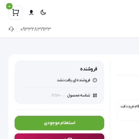
0
09332831933
فروشنده
فروشنده ای یافت نشد
12580
شناسه محصول
گام خرید دقت
استعلام موجودی