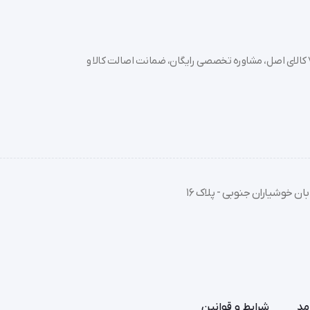
خرید تجهیزات پزشکی عمده و جزئی با بهترین قیمت از سدان مد؛ بیش از 7000 کالای اصل، مشاوره تخصصی رایگان، ضمانت اصالت کالا و
ان خوشیاران جنوبی - پلاک 16
مد
شرایط و قوانین