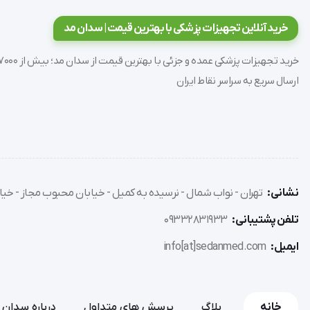
ثابت نگهداشتن نمونه آزمایشگاهی
خرید آنلاین تجهیزات پزشکی با بهترین قیمت | سدان مد
روش استفاده :
ارسال سریع به سراسر نقاط ایران
قبل از استفاده به خوبی محلول را تکان بدهید.
نشانی:
تهران - نواب شمال - نرسیده به کمیل - خیابان محبوب مجاز - خیاب
از فاصله 2.5 سانتیمتری بر روی نمومه اسپری کنید.
تلفن پشتیبانی:
09332831933
یک یا دوبار اسپری کنید.
ایمیل:
info[at]sedanmed.com
خانه
بلاگ
پرسش های متداول
درباره سدان 