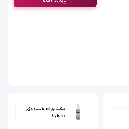
خرید عمده
فیکساتور 100ml سیتولوژی
Cyto Fix