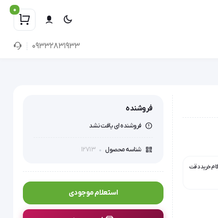
0
09332831933
فروشنده
فروشنده ای یافت نشد
12713
شناسه محصول
گام خرید دقت
استعلام موجودی