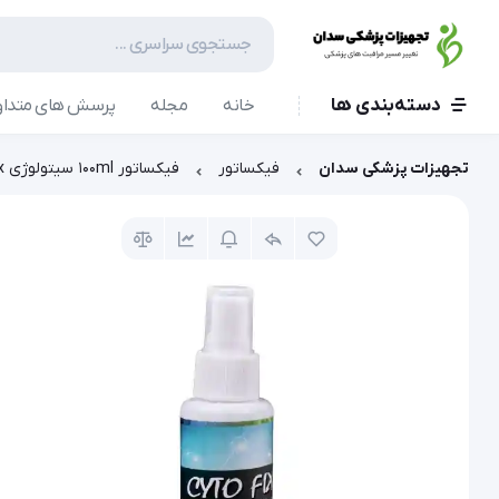
دسته‌بندی ها
خانه
مجله
پرسش های متداو
تجهیزات پزشکی سدان
فیکساتور
فیکساتور 100ml سیتولوژی Cyto Fix