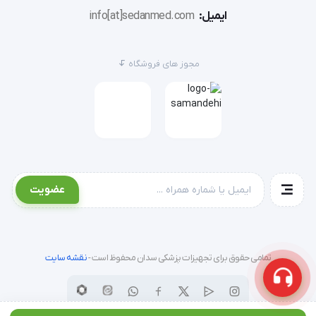
ایمیل:
info[at]sedanmed.com
شاخص
نمایشگر ال سی دی دیجیتال
مجوز های فروشگاه
روش اندازه گیری
سنجش اوسیلومتریک
طیف اندازه گیری
فشار : 280-30 میلیمتر جیوه
دقت
فشار ایستا : 3+ میلیمتر
عضویت
نیروی برق دستگاه
ولت 4x5/1
ابعاد
تمامی حقوق برای تجهیزات پزشکی سدان محفوظ است -
نقشه سایت
وزن
'  فشار سنج بازویی PG-800B16 بریسک (Brisk)مزایا :سیستم 