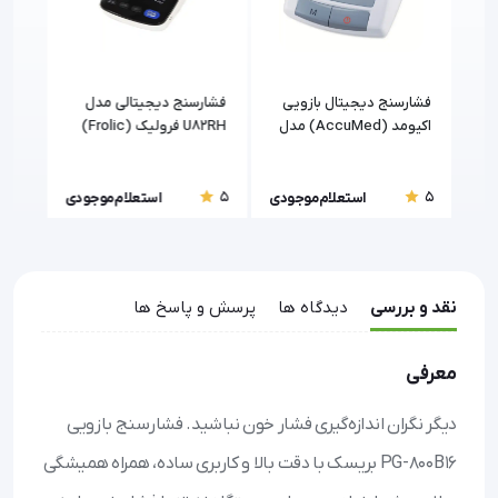
گو
فشارسنج دیجیتال بازویی
فشارسنج دیجیتالی مدل
فشار
اکیومد (AccuMed) مدل
U82RH فرولیک (Frolic)
MH901F
تشخ
5
5
5
ودی
استعلام موجودی
استعلام موجودی
نقد و بررسی
دیدگاه ها
پرسش و پاسخ ها
معرفی
دیگر نگران اندازه‌گیری فشار خون نباشید. فشارسنج بازویی
PG-800B16 بریسک با دقت بالا و کاربری ساده، همراه همیشگی