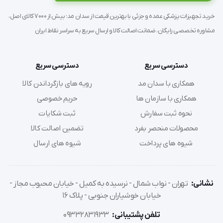
به منظور صرفه جویی در باتری ،ظرف یک دقیقه بطور 
خرید تجهیزات پزشکی عمده و جزئی با بهترین قیمت از سدان مد؛ بیش از 7000 کالای اصل،
خودکار خاموش میشود.
مشاوره تخصصی رایگان، ضمانت اصالت کالا و ارسال سریع به سراسر نقاط ایران
آشکار سازی ضربان های نامنظم قلب
دسترسی سریع
دسترسی سریع
همکاری با سدان مد
رویه های بازگرداندن کالا
دارای درجه تب زیر زبانی
همکاری با سازمان ها
حریم خصوصی
نحوه ثبت سفارش
ثبت شکایات
محصولات منحصر بفرد
تضمین اصالت کالا
ویژگی ها :
شیوه های پرداخت
شیوه های ارسال
نشانی:
تهران - نواب شمال - نرسیده به کمیل - خیابان محبوب مجاز -
خیابان خوشیاران جنوبی - پلاک 16
تلفن پشتیبانی:
09332831933