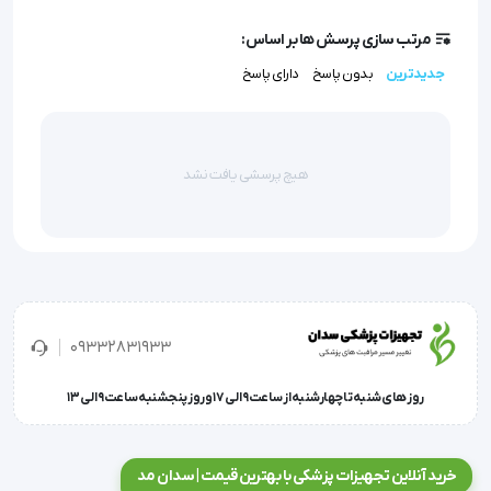
مرتب سازی پرسش ها بر اساس:
سیستم سخنگوی 6 زبانه (فارسی ،آذری ،ترکی ،عربی ، 
جدیدترین
بدون پاسخ
دارای پاسخ
انگلیسی ،آلمانی)
هیچ پرسشی یافت نشد
حافظه آن میتواند 60/60 اندازه گیری را نگهداری کند.
صفحه نمایش ال سی دی بزرگ و شفاف
نمایش رده بندی فشارخون توسط WHO
09332831933
روز های شنبه تا چهارشنبه از ساعت 9 الی 17 و روز پنجشنبه ساعت 9 الی 13
کاربری آسان
خرید آنلاین تجهیزات پزشکی با بهترین قیمت | سدان مد