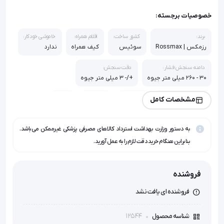
خصوصیات برجسته:
برند:
کشور ساخت:
اقلام همراه:
خاموشی خودکار:
رزمکس | Rossmax
سوئیس
کیف همراه
ندارد
دامنه سنجش فشار:
دقت سنجش:
30 - 260 میلی متر جیوه
+/- 3 میلی متر جیوه
سایز کاف:
سخنگو:
ضد ضربه:
گارانتی:
مشخصات کامل
13.5 - 22 سانتی متر
نمی باشد
نیست
1 سال
به دستور وزارت بهداشت استرداد کالاهای مصرفی پزشکی غیرممکن می‌باشد.
نمایش ضربان قلب:
نوع فشارسنج:
دارد
دیجیتال مچی
بنابراین هنگام خرید دقت لازم را به عمل آورید.
فروشنده
فروشنده ای یافت نشد
12544
شناسه محصول