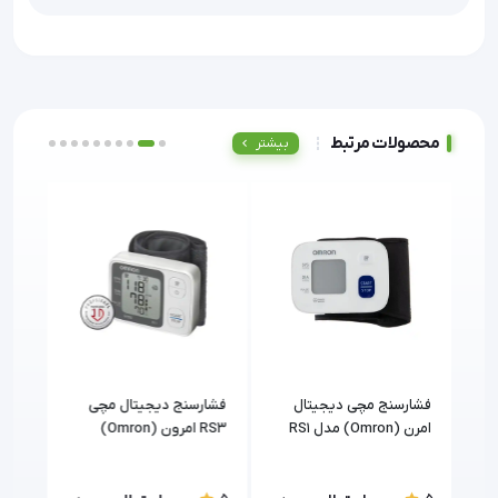
محصولات مرتبط
بیشتر
و
فشارسنج مچی دیجیتال
فشارسنج دیجیتال مچی
فشار
امرن (Omron) مدل RS1
RS3 امرون (Omron)
RS2 امرون (Omron
دل LD-