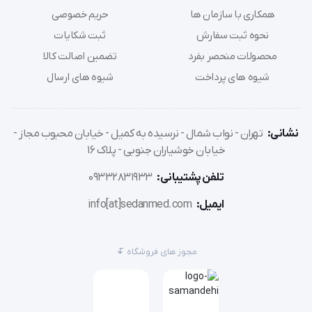
همکاری با سازمان ها
حریم خصوصی
با این فشار سنج شما می توانید فشار خون خود را با 
نحوه ثبت سفارش
ثبت شکایات
سرعت و دقت بالا از طریق مچ دست خود اندازه بگیرید این 
محصولات منحصر بفرد
تضمین اصالت کالا
شیوه های پرداخت
شیوه های ارسال
فشارسنج در موقع استفاده کم فشاری و پر فشاری را اخطار 
می دهد.
نشانی:
تهران - نواب شمال - نرسیده به کمیل - خیابان محبوب مجاز -
خیابان خوشیاران جنوبی - پلاک 16
ویژگی ها و مشخصات فنی
تلفن پشتیبانی:
09332831933
ایمیل:
info[at]sedanmed.com
مجوز های فروشگاه
برند: رزمکس (Rossmax)
کشور ساخت: سوئیس