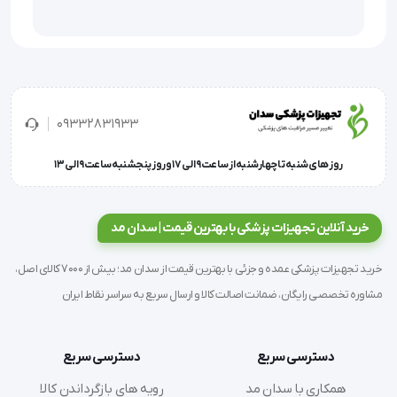
است.
این دستگاه سنجش فشار خون از روش اسیلومتریک برای 
سنجش فشار خون و میزان نبض استفاده میکند.
09332831933
روز های شنبه تا چهارشنبه از ساعت 9 الی 17 و روز پنجشنبه ساعت 9 الی 13
شما هیچ شک و تردیدی درباره صحت نتایج این فشار 
سنج نباید داشته باشید چون این دستگاه مطابق با 
خرید آنلاین تجهیزات پزشکی با بهترین قیمت | سدان مد
قوانین اتحادیه اروپاو قوانین EC طراحی شده است.
خرید تجهیزات پزشکی عمده و جزئی با بهترین قیمت از سدان مد؛ بیش از 7000 کالای اصل،
مشاوره تخصصی رایگان، ضمانت اصالت کالا و ارسال سریع به سراسر نقاط ایران
علاوه بر این دقت فشارسنج رزمکس S150 تست شده 
است و از لحاظ قابل اعتماد بودن معتبر است.
دسترسی سریع
دسترسی سریع
همکاری با سدان مد
رویه های بازگرداندن کالا