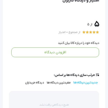
امتیاز و دیدگاه کاربران
ضربان قلب را در کمتر از یک دقیقه با دقت پزشکی اندازه‌گیری
کنید.
هشدار هوشمند
: دستگاه به صورت خودکار در صورت
5
تشخیص فشار خون غیرطبیعی (پرفشاری یا کم‌فشاری) به شما
از 5
اخطار می‌دهد.
از مجموع 0 امتیاز
حافظه داخلی
: تا ۹۰ نتیجه اندازه‌گیری را ذخیره می‌کند تا
بتوانید تغییرات فشار خون خود را در طول زمان پیگیری کنید.
دیدگاه خود را درباره کالا بیان کنید
قابل حمل و استفاده آسان
: با طراحی جمع و جور و مچ‌بند قابل
افزودن دیدگاه
تنظیم، حتی در سفر هم می‌توانید از آن استفاده کنید.
مطمئن و ایمن
: این فشارسنج رزمکس مطابق با استانداردهای
اروپایی ساخته شده و دقت آن تأیید شده است.
مرتب سازی دیدگاه ها بر اساس:
جدیدترین دیدگاه ها
مفیدترین دیدگاه ها
دیدگاه خریداران
فشارسنج مچی مدل S150F رزمکس انتخابی ایده‌آل برای
خانواده‌هایی است که به سلامت قلب و عروق خود اهمیت
می‌دهند.
هیچ دیدگاهی یافت نشد