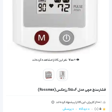
👁️ +
700
نفر این کالا را مشاهده کرده‌اند
👁️ +
700
نفر این کالا را مشاهده کرده‌اند
فشارسنج مچی مدل S150F رزمکس (Rossmax)
100٪ از کاربران، این کالا را پیشنهاد کرده اند.
5
(0)
0 دیدگاه
0 پرسش