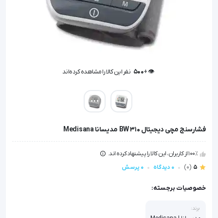
👁️ +
500
نفر این کالا را مشاهده کرده‌اند
👁️ +
500
نفر این کالا را مشاهده کرده‌اند
فشارسنج مچی دیجیتال BW 310 مدیسانا Medisana
100٪ از کاربران، این کالا را پیشنهاد کرده اند.
5
(0)
0 دیدگاه
0 پرسش
خصوصیات برجسته:
برند: