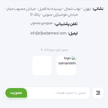
نشانی:
تهران - نواب شمال - نرسیده به کمیل - خیابان محبوب مجاز -
خیابان خوشیاران جنوبی - پلاک 16
تلفن پشتیبانی:
09332831933
ایمیل:
info[at]sedanmed.com
مجوز های فروشگاه
عضویت