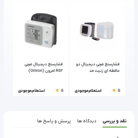
دو
فشارسنج مچی دیجیتال دو
فشارسنج دیجیتال مچی
فشار
حافظه ای زنیت مد
RS2 امرون (Omron)
امرن (Omron)
دل LD-
(Zenithmed) مدل LD-
752
5
5
5
ودی
استعلام موجودی
استعلام موجودی
نقد و بررسی
دیدگاه ها
پرسش و پاسخ ها