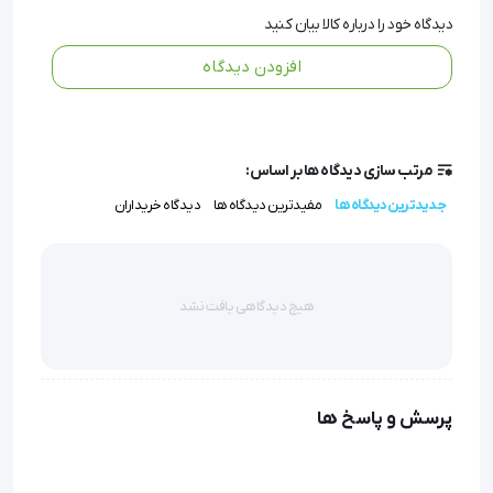
• محاسبه میانگین خودکار: متوسط سه اندازه‌گیری آخر را
دیدگاه خود را درباره کالا بیان کنید
محاسبه کرده و نتیجه دقیق‌تری ارائه می‌دهد.
افزودن دیدگاه
• استفاده آسان: طراحی مچی سبک و جمع‌وجور، امکان
استفاده راحت حتی در سفر را فراهم می‌کند.
مرتب سازی دیدگاه ها بر اساس:
فشارسنج مچی دیجیتال BW 310 مدیسانا
جدیدترین دیدگاه ها
مفیدترین دیدگاه ها
دیدگاه خریداران
Medisana
خصوصیات فشارسنج مچی دیجیتال BW 310
هیچ دیدگاهی یافت نشد
مدیسانا Medisana
نوع محصول :
فشارسنج مچی دیجیتال
پرسش و پاسخ ها
شرکت سازنده :
مدیسانا - Medisana
مدل محصول :
BW 310