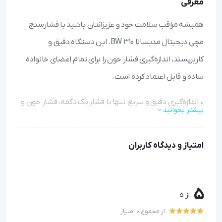
معرفی
همیشه مراقب سلامت خود و عزیزانتان باشید با فشارسنج
مچی دیجیتال مدیسانا BW 310. این دستگاه دقیق و
کاربرپسند، اندازه‌گیری فشار خون را برای تمام اعضای خانواده
ساده و قابل اعتماد کرده است.
• اندازه‌گیری دقیق و سریع: تنها با فشار یک دکمه، فشار خون و
بیشتر بخوانید
ضربان قلب را با دقت بالا اندازه‌گیری کنید.
• مناسب برای دو نفر: حافظه دستگاه تا ۹۹ نتیجه برای هر یک
امتیاز و دیدگاه کاربران
از دو کاربر را ذخیره می‌کند تا بتوانید روند تغییرات فشار خون را
پیگیری کنید.
• هشدار هوشمند: سیستم نشانگر آریتمی قلب، هرگونه
5
از 5
ضربان نامنظم را به شما هشدار می‌دهد.
از مجموع 0 امتیاز