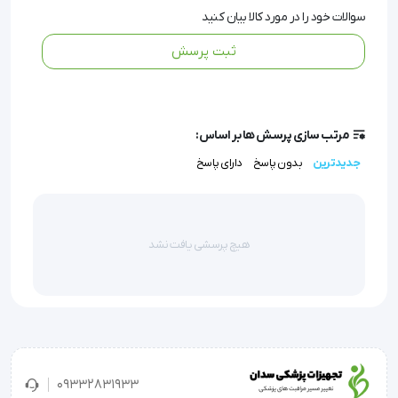
رنگ :
سفید نقره ای
سوالات خود را در مورد کالا بیان کنید
ساخت :
آلمان
ثبت پرسش
قابلیت های
فشارسنج مچی دیجیتال مدیسانا :
روش اندازه گیری :
اوسیلومتریک
مرتب سازی پرسش ها بر اساس:
تعداد کاربر :
جدیدترین
بدون پاسخ
دارای پاسخ
حافظه :
دخیره 99 رکورد برای هرنفر
دارای
نشانگر آریتمی
دارای
نشانگر تاریخ و ساعت
هیچ پرسشی یافت نشد
محاسبه متوسط 3 اندازه گیری آخر
' فشارسنج مچی دیجیتال BW 310 مدیسانا Medisana
خصوصیات فشارسنج مچی دیجیتال BW 310 مدیسانا Medisana
09332831933
نوع محصول : فشارسنج مچی دیجیتال شرکت سازنده : مدیسانا -