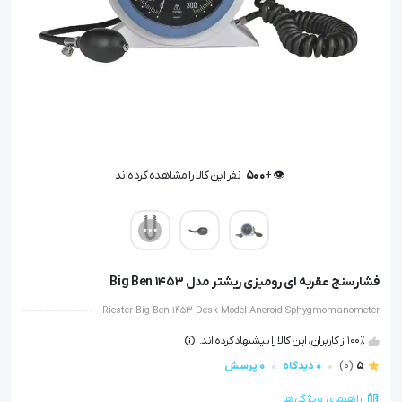
👁️ +
500
نفر این کالا را مشاهده کرده‌اند
👁️ +
500
نفر این کالا را مشاهده کرده‌اند
فشارسنج عقربه ای رومیزی ریشتر مدل Big Ben 1453
Riester Big Ben 1453 Desk Model Aneroid Sphygmomanometer
100٪ از کاربران، این کالا را پیشنهاد کرده اند.
5
(0)
0 دیدگاه
0 پرسش
راهنمای ویژگی‌ها