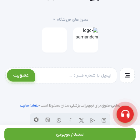
روی کاف، دقیقا روی شریان بازویی (Brachial Artery) قرار
گرفته است.
گوشی پزشکی (Stethoscope) را روی شریان زیر کاف قرار
مجوز های فروشگاه
دهید (این دستگاه فاقد گوشی متصل است و باید جداگانه
تهیه شود).
با استفاده از پوآر، کاف را باد کنید تا عقربه به حدود 20 تا 30
میلی‌متر جیوه بالاتر از فشار احتمالی سیستولیک برسد.
پیچ شیر تخلیه را به آرامی باز کنید تا هوا با سرعت 2 تا 3
میلی‌متر جیوه در ثانیه خارج شود.
عضویت
اولین صدای ضربان (Korotkoff Sound) نشان‌دهنده فشار
سیستولیک و قطع صدا نشان‌دهنده فشار دیاستولیک است.
تمامی حقوق برای تجهیزات پزشکی سدان محفوظ است -
نقشه سایت
سوالات متداول (FAQ)
1. آیا این دستگاه نیاز به کالیبراسیون دوره‌ای دارد؟
استعلام موجودی
بله، مانند تمامی تجهیزات دقیق پزشکی، توصیه می‌شود هر 2