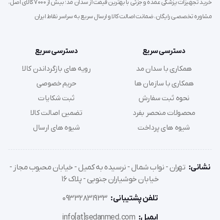
خرید تجهیزات پزشکی عمده و جزئی با بهترین قیمت از سدان مد؛ بیش از 7000 کالای اصل،
استفاده در استیشن‌های پرستاری و اتاق‌های معاینه پزشکان
عمومی و متخصص.
مشاوره تخصصی رایگان، ضمانت اصالت کالا و ارسال سریع به سراسر نقاط ایران
پایش دقیق فشار خون سیستولیک و دیاستولیک در بیماران
مبتلا به فشار خون بالا (Hypertension).
دسترسی سریع
دسترسی سریع
تشخیص ناهنجاری‌های ضربان قلب (Arrhythmia) از طریق
همکاری با سدان مد
رویه های بازگرداندن کالا
سمع (Auscultation) دقیق حین اندازه‌گیری.
همکاری با سازمان ها
حریم خصوصی
بخش‌های سرپایی و تریاژ که نیاز به تجهیزات ثابت و همیشه
نحوه ثبت سفارش
ثبت شکایات
در دسترس دارند.
محصولات منحصر بفرد
تضمین اصالت کالا
شیوه های پرداخت
شیوه های ارسال
دستورالعمل استفاده صحیح (Step-by-Step Guide)
دستگاه را روی یک سطح صاف و محکم قرار دهید تا پایه
نشانی:
تهران - نواب شمال - نرسیده به کمیل - خیابان محبوب مجاز -
تعادل کامل داشته باشد.
خیابان خوشیاران جنوبی - پلاک 16
کاف دستگاه را متناسب با سایز بازوی بیمار انتخاب کرده و آن
را حدود 2 تا 3 سانتی‌متر بالاتر از خم آرنج ببندید.
تلفن پشتیبانی:
09332831933
مطمئن شوید که تیوپ‌ها گره نخورده‌اند و نشانگر "Artery"
ایمیل:
info[at]sedanmed.com