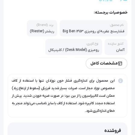
خصوصیات برجسته:
نام محصول:
برند (Brand):
فشارسنج عقربه‌ای رومیزی Big Ben 1453
ریشتر (Riester)
کشور سازنده:
نوع کاربری:
آلمان
رومیزی (Desk Model) / کلینیکال
دامنه اندازه‌گیری:
دقت اندازه‌گیری:
مشخصات کامل
0 تا 300 میلی‌متر جیوه (mmHg)
±3 میلی‌متر جیوه
این محصول برای اندازه‌گیری فشار خون نوزادان تنها با استفاده از کاف
جنس دیافراگم:
قطر صفحه نمایش:
وزن:
آلیاژ مس-بریلیوم سخت‌کاری شده
147.2 میلی‌متر
1300 گرم
مخصوص نوزاد مجاز است. ضربات بسیار شدید فیزیکی (سقوط از ارتفاع زیاد)
ممکن است کالیبراسیون را از بین ببرد؛ در صورت ضربه خوردن شدید، پیش از
گارانتی:
استفاده مجدد کالیبره شود. استفاده از کاف با سایز نامناسب می‌تواند منجر به
اصالت و سلامت فیزیکی کالا
خطای اندازه‌گیری شود.
فروشنده