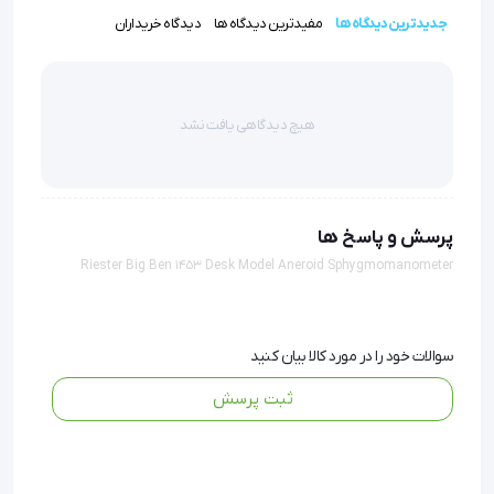
مقاوم و مهندسی دقیق آن باعث شده تا در برابر فشارهای
جدیدترین دیدگاه ها
مفیدترین دیدگاه ها
دیدگاه خریداران
ناگهانی تا 600 میلی‌متر جیوه مقاوم باشد، که نشان‌دهنده
طول عمر بالای این محصول در شرایط سخت کاری است.
هیچ دیدگاهی یافت نشد
ویژگی‌های فنی و مزایای کلیدی
دقت و کالیبراسیون پایدار:
حداکثر خطای مجاز این دستگاه ±3
پرسش و پاسخ ها
میلی‌متر جیوه (mmHg) است که مطابق با استانداردهای
Riester Big Ben 1453 Desk Model Aneroid Sphygmomanometer
سخت‌گیرانه اتحادیه اروپا می‌باشد.
صفحه نمایش کنتراست بالا:
صفحه گرد با قطر تقریبی 147
میلی‌متر و اعداد خوانا، امکان قرائت دقیق فشار را حتی از
سوالات خود را در مورد کالا بیان کنید
فاصله دورتر برای پزشک فراهم می‌کند.
ثبت پرسش
سیستم محافطت میکروفیلتر (Microfilter Protection):
شیر تخلیه هوا و سیستم اندازه‌گیری مجهز به میکروفیلتر
هستند تا از ورود گرد و غبار و ذرات ریز به داخل مکانیزم