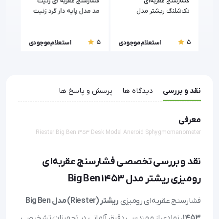
AB
فشارسنج عقربه‌ای
فشارسنج عقربه ای زنیت
فشار
تک‌شلنگ ریشتر مدل
مد مدل پایه دار گرد زنیت
500
Presisa N 1360-107
مد (Zenithmed) مدل
7002
5
5
5
ودی
استعلام موجودی
استعلام موجودی
نقد و بررسی
دیدگاه ها
پرسش و پاسخ ها
معرفی
Riester Big Ben 1453 Desk Model Aneroid Sphygmomanometer
نقد و بررسی تخصصی فشارسنج عقربه‌ای
رومیزی ریشتر مدل Big Ben 1453
فشارسنج عقربه‌ای رومیزی
ریشتر (Riester) مدل Big Ben
1453
، نمادی از مهندسی دقیق آلمانی در تجهیزات تشخیصی