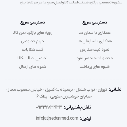
مشاوره تخصصی رایگان، ضمانت اصالت کالا و ارسال سریع به سراسر نقاط ایران
مناسب برای دانشجویان پزشکی و پرستاری جهت یادگیری
دقیق سمع صداهای قلبی و عروقی.
استفاده در کیف‌های احیاء و آمبولانس‌ها به دلیل عدم
دسترسی سریع
دسترسی سریع
وابستگی به منبع انرژی الکتریکی.
همکاری با سدان مد
رویه های بازگرداندن کالا
همکاری با سازمان ها
حریم خصوصی
دستورالعمل نحوه استفاده صحیح
نحوه ثبت سفارش
ثبت شکایات
محصولات منحصر بفرد
تضمین اصالت کالا
برای دستیابی به دقیق‌ترین نتایج، لطفاً مراحل زیر را با دقت
شیوه های پرداخت
شیوه های ارسال
دنبال کنید:
بیمار باید حداقل 5 دقیقه قبل از اندازه‌گیری در حالت
نشانی:
تهران - نواب شمال - نرسیده به کمیل - خیابان محبوب مجاز -
استراحت باشد و از مصرف کافئین یا سیگار خودداری کرده
خیابان خوشیاران جنوبی - پلاک 16
باشد.
تلفن پشتیبانی:
09332831933
کاف را دور بازوی چپ (معمولاً) و حدود 2 تا 3 سانتی‌متر بالاتر
از چین آرنج ببندید. مطمئن شوید که علامت شریان روی کاف
ایمیل:
info[at]sedanmed.com
دقیقاً روی شریان بازویی قرار گرفته باشد.