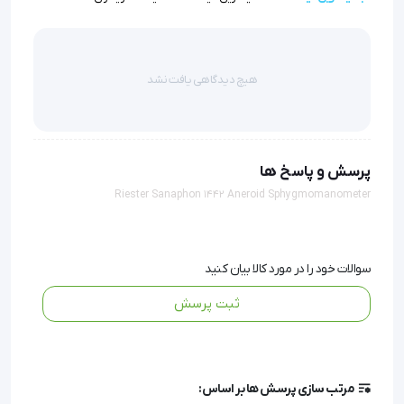
دستگاه بدون نیاز به باتری عمل کرده و در شرایط بحرانی یا
اورژانسی، عملکردی بی‌نقص و قابل اعتماد ارائه می‌دهد.
هیچ دیدگاهی یافت نشد
ویژگی‌های فنی و مزایای کلیدی
دقت مهندسی آلمانی:
تضمین دقت اندازه‌گیری تا ±3
پرسش و پاسخ ها
میلی‌متر جیوه که مطابق با استانداردهای اتحادیه اروپا (CE)
Riester Sanaphon 1442 Aneroid Sphygmomanometer
و سازمان غذا و داروی آمریکا (FDA) می‌باشد.
طراحی ارگونومیک (Ergonomic Design):
فرم طراحی
مانومتر به گونه‌ای است که خواندن صفحه مدرج و پمپاژ هوا با
سوالات خود را در مورد کالا بیان کنید
حداقل خستگی دست انجام پذیرد.
ثبت پرسش
سیستم گوشی یکپارچه:
وجود چست‌پیس (Chest-piece)
تعبیه شده در کاف، موقعیت‌دهی صحیح روی شریان بازویی
(Brachial Artery) را تضمین کرده و خطای کاربر را کاهش
می‌دهد.
مرتب سازی پرسش ها بر اساس: