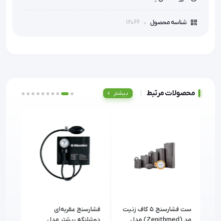
12066
شناسه محصول
محصولات مرتبط
بیشتر
وشی
ست فشارسنج 5 کاف زنیت
فشارسنج عقربه‌ای
فشار
مد (Zenithmed) مدل
دوشلنگه ریشتر مدل
و دی