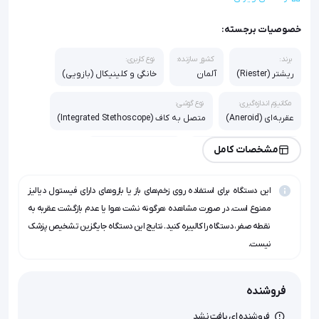
خصوصیات برجسته:
برند:
کشور سازنده:
نوع کاربری:
ریشتر (Riester)
آلمان
خانگی و کلینیکال (بازویی)
مکانیزم اندازه‌گیری:
نوع گوشی:
عقربه‌ای (Aneroid)
متصل به کاف (Integrated Stethoscope)
دقت اندازه‌گیری:
محدوده فشار کاف:
مشخصات کامل
±3 میلی‌متر جیوه (mmHg)
0 تا 300 میلی‌متر جیوه
این دستگاه برای استفاده روی زخم‌های باز یا بازوهای دارای فیستول دیالیز
جنس دیافراگم:
مس-بریلیوم (Tempered Copper-Beryllium)
ممنوع است. در صورت مشاهده هرگونه نشت هوا یا عدم بازگشت عقربه به
نقطه صفر، دستگاه را کالیبره کنید. نتایج این دستگاه جایگزین تشخیص پزشک
نیست.
فروشنده
فروشنده ای یافت نشد