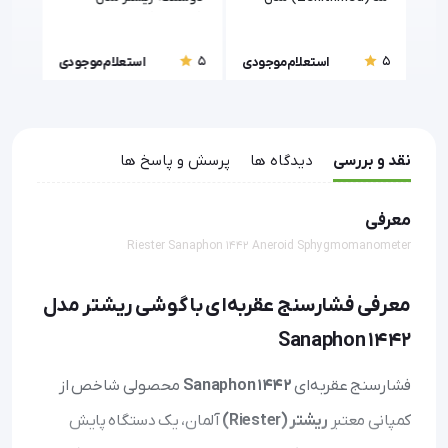
3002
Exacta 1350 (Riester)
(Zenithmed) مدل 6005
5
5
5
ودی
استعلام موجودی
استعلام موجودی
نقد و بررسی
دیدگاه ها
پرسش و پاسخ ها
معرفی
Riester Sanaphon 1442 Aneroid Sphygmomanometer
معرفی فشارسنج عقربه‌ای با گوشی ریشتر مدل
Sanaphon 1442
فشارسنج عقربه‌ای
Sanaphon 1442
محصولی شاخص از
کمپانی معتبر
ریشتر (Riester)
آلمان، یک دستگاه پایش