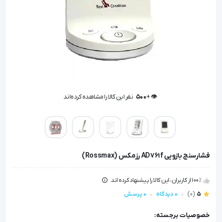
👁️ +
500
نفر این کالا را مشاهده کرده‌اند
👁️ +
500
نفر این کالا را مشاهده کرده‌اند
فشارسنج بازویی AD761f رزمکس (Rossmax)
100٪ از کاربران، این کالا را پیشنهاد کرده اند.
5
(0)
0 دیدگاه
0 پرسش
خصوصیات برجسته: