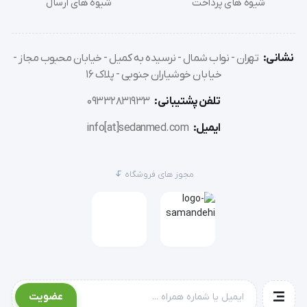
شیوه های پرداخت
شیوه های ارسال
حافظه)میباشد
نشانی:
تهران - نواب شمال - نرسیده به کمیل - خیابان محبوب مجاز -
ROSSMAX HSD  پایداری دینامیک فشار خون  این 
خیابان خوشیاران جنوبی - پلاک 16
تکنولوژی به کاربر اطلاع می دهد که اندازه گیری در حالت 
تلفن پشتیبانی:
09332831933
ساکن و مناسب انجام شده ، که در این صورت نمایشگر 
ایمیل:
info[at]sedanmed.com
فشارخون صحیح تری را تضمین میکند. معمول ترین نوع 
خطا در اندازه گیری فشار خون زمانی است که کاربران به 
مجوز های فروشگاه
لحاظ فیزیکی یا روحی یا دینامیک خون آسوده نباشند و در 
نتیجه می تواند بر اندازه گیری تاثیر گذاشته و نادرست 
باشد.
عوامل فیزیکی و روحی می توانند تاثیر عمده ایی بر روی 
فشار خون واقعی داشته باشند. بالا رفتن آرام از پله ها 
عضویت