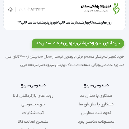
انجمن AAMI  برای پیشرفت های ابزار پزشکی را دارا می 
09332831933
باشد
روز های شنبه تا چهارشنبه از ساعت 9 الی 17 و روز پنجشنبه ساعت 9 الی 13
خرید آنلاین تجهیزات پزشکی با بهترین قیمت | سدان مد
این مانیتور فشار خون به بالاترین درجه ممکن (A / A) با 
توجه به معیارهای جامعه فشار خون بریتانیا به دست 
خرید تجهیزات پزشکی عمده و جزئی با بهترین قیمت از سدان مد؛ بیش از 7000 کالای اصل،
آورد. این مانیتور بیشتر با استاندارد های مورد نیاز توسط 
مشاوره تخصصی رایگان، ضمانت اصالت کالا و ارسال سریع به سراسر نقاط ایران
انجمن پیشرفت ابزار دقیق پزشکی (AAMI) مطابقت دارد.
دسترسی سریع
دسترسی سریع
همکاری با سدان مد
رویه های بازگرداندن کالا
میانگین 3 سنجش آخر
همکاری با سازمان ها
حریم خصوصی
نحوه ثبت سفارش
ثبت شکایات
محصولات منحصر بفرد
تضمین اصالت کالا
این دستگاه دارای 120 جایگاه حافظه (هرکاربر 60 