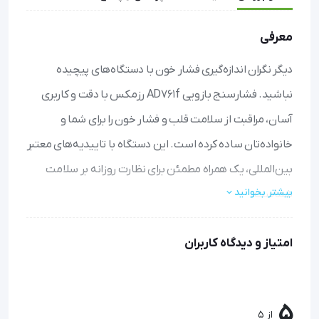
معرفی
دیگر نگران اندازه‌گیری فشار خون با دستگاه‌های پیچیده
نباشید. فشارسنج بازویی AD761f رزمکس با دقت و کاربری
آسان، مراقبت از سلامت قلب و فشار خون را برای شما و
خانواده‌تان ساده کرده است. این دستگاه با تاییدیه‌های معتبر
بین‌المللی، یک همراه مطمئن برای نظارت روزانه بر سلامت
بیشتر بخوانید
شماست.
تشخیص ضربان نامنظم قلب:
در حین اندازه‌گیری، وجود
امتیاز و دیدگاه کاربران
هرگونه آریتمی قلبی را به شما هشدار می‌دهد تا برای بررسی
بیشتر به پزشک مراجعه کنید.
تکنولوژی هوشمند تنظیم فشار کاف:
دستگاه به صورت
5
خودکار بهترین سطح باد شدن کاف را تشخیص می‌دهد و از
از 5