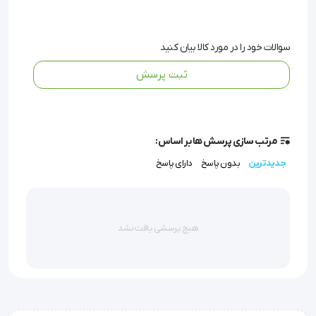
است که به افرادی که ضربان نامنظم قلب دارند امکان می 
دهد تا اندازه گیری های دقیق را بدست آورند و به کاربر در 
سوالات خود را در مورد کالا بیان کنید
مورد وجود ضربان نامنظم قلب در طولاندازه گیری هشدار 
ثبت پرسش
می دهد.
توجه: شدیداً توصیه می شود در صورتی که علامت 
نامنظم قلب بارها و بارها ظاهر می شود، با پزشک خود 
مرتب سازی پرسش ها بر اساس:
جدیدترین
مشورت کنید.
بدون پاسخ
دارای پاسخ
نشانگر خطر فشار خون بالا
هیچ پرسشی یافت نشد
این فشارسنج معیار های جامع و لازم از جامعه فشار خون  
اروپا را دارد این فشارسنج با استاندارد های مورد نیاز تسط 