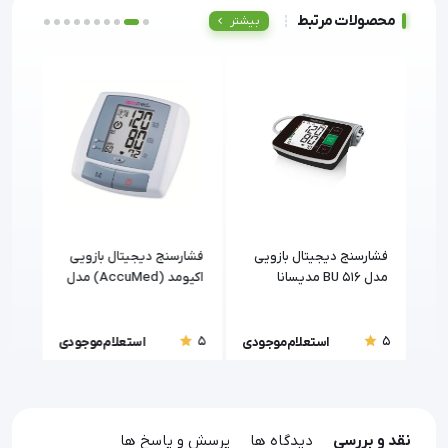
محصولات مرتبط
بیشتر
فشارسنج دیجیتال بازویی
فشارسنج دیجیتال بازویی
فشار
مدل BU 516 مدیسانا
اکیومد (AccuMed) مدل
(medisana)
MH901F
مدل LD528 | ش
5
5
5
ودی
استعلام موجودی
استعلام موجودی
نقد و بررسی
دیدگاه ها
پرسش و پاسخ ها