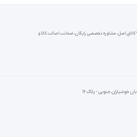
است:
خرید تجهیزات پزشکی عمده و جزئی با بهترین قیمت از سدان مد؛ بیش از 7000 کالای اصل، مشاوره تخصصی رایگان، ضمانت اصالت کالا و
د 2 تا 3 سانتی‌متر بالاتر از خم آرنج باشد.
ید و بازوی خود را روی تکیه‌گاه (مانند میز) قرار دهید تا کاف در سطح قلب ب
نکنید و حرکت نکنید. منتظر بمانید تا تخلیه باد کامل شود و نتایج نمایش دا
ان خوشیاران جنوبی - پلاک 16
بله، طبق استانداردهای تجهیزات پزشکی، پیشنهاد می‌شود فشارسنج‌های دیجیتال هر 2 سال یک‌بار جهت اطمینان از دقت سنسورها
 پایان کار به صورت ممتد یا با علامت خاص نمایش داده شود، ممکن است ه