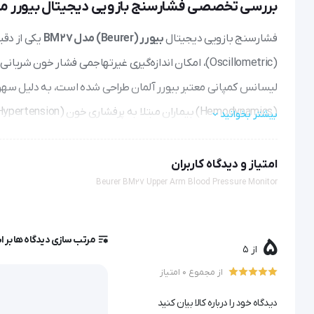
بررسی تخصصی فشارسنج بازویی دیجیتال بیورر مدل 7
فشارسنج بازویی دیجیتال
بیورر (Beurer) مدل BM27
یکی از دقی
(Oscillometric)، امکان اندازه‌گیری غیرتهاجمی فشار خو
لیسانس کمپانی معتبر بیورر آلمان طراحی شده است، به دلیل سهولت
(Hemodynamics) بیماران مبتلا به پرفشاری خون (Hypertension) در منزل و کلینیک‌های سرپایی محسوب می‌شود.
بیشتر بخوانید
امتیاز و دیدگاه کاربران
سنسورهای پیشرفته تعبیه شده در این دستگاه، این نوسان‌ها را ب
Beurer BM27 Upper Arm Blood Pressure Monitor
قلب را بر روی نمایشگر LCD بزرگ خود نمایش می‌دهند.
مرتب سازی دیدگاه ها بر 
5
ویژگی‌های کلیدی و مزایای بالینی
از 5
از مجموع 0 امتیاز
کاف یونیورسال (Universal Cuff):
اضافه وزن، بدون نیاز به خرید کاف جداگانه قابل استفاده می‌کند.
دیدگاه خود را درباره کالا بیان کنید
سیستم کنترل وضعیت کاف (Cuff Wrapping Control):