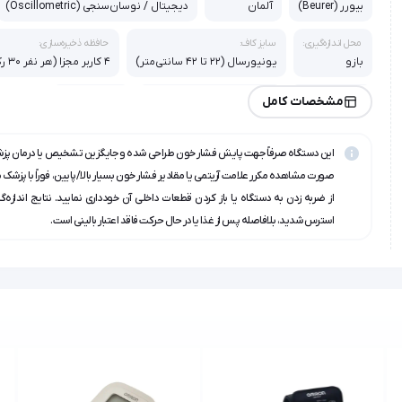
بیورر (Beurer)
آلمان
دیجیتال / نوسان‌سنجی (Oscillometric)
محل اندازه‌گیری:
سایز کاف:
حافظه ذخیره‌سازی:
بازو
یونیورسال (22 تا 42 سانتی‌متر)
4 کاربر مجزا (هر نفر 30 رکورد)
تشخیص آریتمی:
منبع تغذیه:
خاموشی خودکار:
مشخصات کامل
دارد
4 عدد باتری نیم‌قلمی (AAA)
دارد
این دستگاه صرفاً جهت پایش فشار خون طراحی شده و جایگزین تشخیص یا درمان پز
دامنه سنجش فشار خون:
0 تا 300 میلی‌متر جیوه
صورت مشاهده مکرر علامت آریتمی یا مقادیر فشار خون بسیار بالا/پایین، فوراً با پزشک
از ضربه زدن به دستگاه یا باز کردن قطعات داخلی آن خودداری نمایید. نتایج اندازه‌گ
استرس شدید، بلافاصله پس از غذا یا در حال حرکت فاقد اعتبار بالینی است.