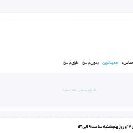
 به حداقل می‌رساند.
ته قابلیت شناسایی الگوی نامنظم ضربان قلب را دارد و در صورت وقوع، کاربر را
زشک مراجعه کند.
کنار یک نوار رنگی (از سبز تا قرمز) نمایش داده می‌شوند که تفسیر سریع وضعیت
‌سازد.
قابلیت ذخیره‌سازی اطلاعات برای 4 کاربر مجزا (هر کدام 30 جایگاه حافظه) به همراه محاسبه میانگین نتایج، این دستگاه ر
اساس:
جدیدترین
بدون پاسخ
دارای پاسخ
هیچ پرسشی یافت نشد
 دوز دارو توسط پزشک.
.