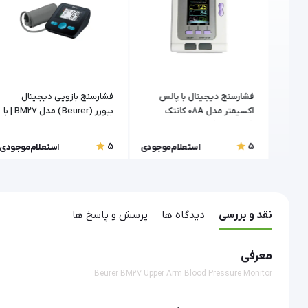
ل
فشارسنج دیجیتال با پالس
فشارسنج بازویی دیجیتال
اکسیمتر مدل 08A کانتک
بیورر (Beurer) مدل BM27 | با
(CONTEC)
کاف یونیورسال
5
5
موجودی
استعلام موجودی
استعلام موجودی
نقد و بررسی
دیدگاه ها
پرسش و پاسخ ها
معرفی
Beurer BM27 Upper Arm Blood Pressure Monitor