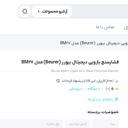
آرشیو محصولات
ل
تماس با ما
جیتال بیورر (Beurer) مدل BM27
فشارسنج بازویی دیجیتال بیورر (Beurer) مدل BM27
Beurer BM27 Upper Arm Blood Pressure Monitor
100٪ از کاربران، این کالا را پیشنهاد کرده اند.
5
(0)
0 دیدگاه
0 پرسش
راهنمای ویژگی‌ها
خصوصیات برجسته:
برند:
کشور مبدا برند:
نوع عملکرد: