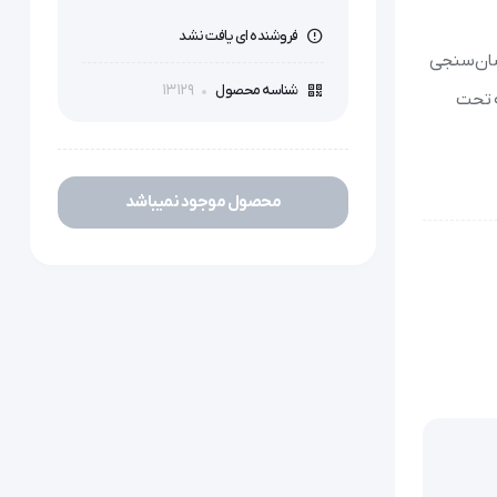
فروشنده ای یافت نشد
سان‌سنجی
13129
شناسه محصول
که تحت
محصول موجود نمیباشد
 بازویی (Brachial artery) هنگام تخلیه باد کاف است.
و ضربان
ر تا افراد دارای
 شریان