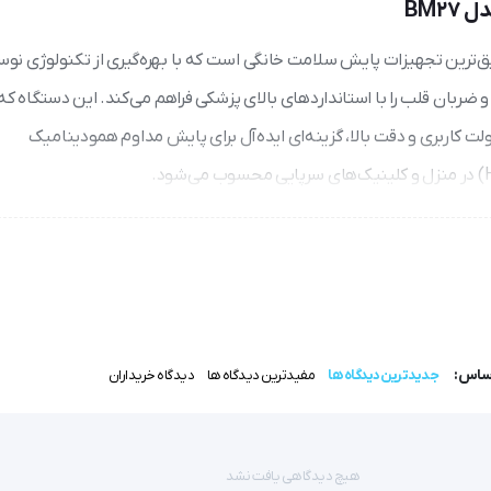
BM2
ق‌ترین تجهیزات پایش سلامت خانگی است که با بهره‌گیری از تکنولوژی نو
ن شریانی و ضربان قلب را با استانداردهای بالای پزشکی فراهم می‌کند. این دستگاه 
 کاربری و دقت بالا، گزینه‌ای ایده‌آل برای پایش مداوم همودینامیک
مکانیزم عملکرد این دستگاه بر اساس تشخیص لرزش‌های ایجاد شده توسط جریان خون در شریان
ه سیگنال‌های دیجیتال تبدیل کرده و نتایج فشار سیستولیک، دیاستولیک 
اساس:
جدیدترین دیدگاه ها
مفیدترین دیدگاه ها
دیدگاه خریداران
طراحی ویژه کاف برای دور بازوی 22 تا 42 سانتی‌متر، این دستگاه را برای طیف وسیعی از کاربران، از افراد لاغ
هیچ دیدگاهی یافت نشد
نماد «OK» بر روی نمایشگر، کاربر را از بسته شدن صحیح کاف و قرارگیری درست آن روی