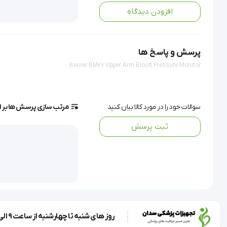
افزودن دیدگاه
اطمینان می‌دهد که این امر خطای ناشی از پوزیشن‌دهی نامناسب را
تشخیص آریتمی (Arrhythmia Detection):
این تکنولوژی پیشرف
هشدار آگاه می‌سازد تا جهت بررسی‌های قلبی-عروقی تکمیلی به پ
پرسش و پاسخ ها
رده‌بندی مطابق استانداردهای WHO:
نتایج اندازه‌گیری شده در 
Beurer BM27 Upper Arm Blood Pressure Monitor
را بر اساس دستورالعمل‌های سازمان جهانی بهداشت امکان‌پذیر می
حافظه چندکاربره:
پرونده سلامت خانوادگی تبدیل کرده است.
سوالات خود را در مورد کالا بیان کنید
مرتب سازی پرسش ها بر 
ثبت پرسش
کاربردهای پزشکی و گروه‌های هدف
پایش روزانه بیماران مبتلا به فشار خون اولیه و ثانویه جهت کنترل
غربالگری اولیه برای تشخیص زودهنگام اختلالات ریتم قلب (آریتمی)
استفاده در مراکز مراقبت در منزل (Home Care) برای سالمندان.
روز های شنبه تا چهارشنبه از ساعت 9 الی 17 و روز پنجشنبه ساعت 9 الی 13
دستورالعمل استفاده صحیح (How to Use)