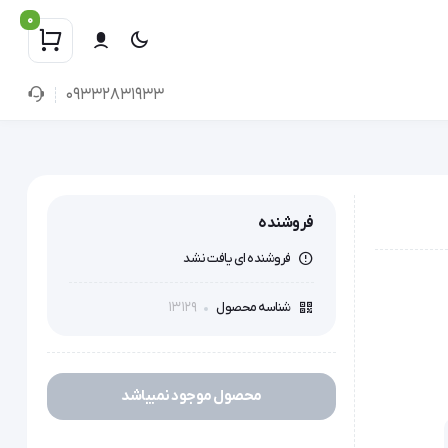
0
09332831933
فروشنده
فروشنده ای یافت نشد
13129
شناسه محصول
محصول موجود نمیباشد