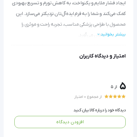
ایجاد فشار ملایم و یکنواخت، به کاهش تورم و تسریع بهبودی
کمک می‌کند و شما را به فرم ایده‌آل‌تان نزدیکتر می‌سازد. این
محصول با طراحی پزشکی مناسب، تجربه راحت و موثری را
بیشتر بخوانید
برایتان به ارمغان می‌آورد.
– تسریع بهبودی: با اعمال فشار کنترل‌شده، تورم و درد پس از
امتیاز و دیدگاه کاربران
جراحی را به میزان قابل توجهی کاهش می‌دهد و روند بهبود را
سریعتر می‌کند.
– فرم‌دهی بهتر: به حفظ و تثبیت شکل جدید بدن کمک کرده و
5
از 5
نتایج عمل جراحی را بهبود می‌بخشد.
از مجموع 0 امتیاز
– تنفس‌پذیری و راحتی: با استفاده از پارچه قابل تنفس، امکان
دیدگاه خود را درباره کالا بیان کنید
استفاده طولانی‌مدت را بدون احساس ناراحتی فراهم می‌کند.
افزودن دیدگاه
– تطبیق‌پذیری آسان: در سایزهای مختلف (S، M، L، XL)
موجود است تا متناسب با ابعاد بدنتان بتوانید مناسب‌ترین