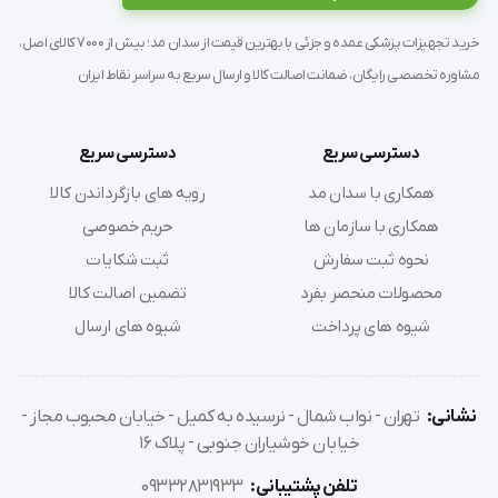
خرید تجهیزات پزشکی عمده و جزئی با بهترین قیمت از سدان مد؛ بیش از 7000 کالای اصل،
مشاوره تخصصی رایگان، ضمانت اصالت کالا و ارسال سریع به سراسر نقاط ایران
دسترسی سریع
دسترسی سریع
همکاری با سدان مد
رویه های بازگرداندن کالا
همکاری با سازمان ها
حریم خصوصی
نحوه ثبت سفارش
ثبت شکایات
محصولات منحصر بفرد
تضمین اصالت کالا
شیوه های پرداخت
شیوه های ارسال
نشانی:
تهران - نواب شمال - نرسیده به کمیل - خیابان محبوب مجاز -
خیابان خوشیاران جنوبی - پلاک 16
تلفن پشتیبانی:
09332831933