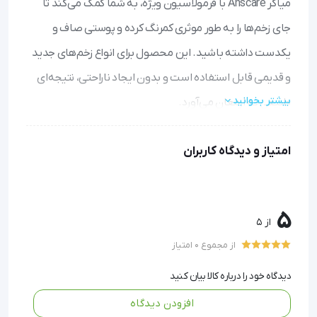
میاکر Anscare با فرمولاسیون ویژه، به شما کمک می‌کند تا
جای زخم‌ها را به طور موثری کمرنگ کرده و پوستی صاف و
یکدست داشته باشید. این محصول برای انواع زخم‌های جدید
و قدیمی قابل استفاده است و بدون ایجاد ناراحتی، نتیجه‌ای
بیشتر بخوانید
طبیعی به ارمغان می‌آورد.
رطوبت‌رسانی عمقی: با هیدراته کردن پوست، به کاهش
امتیاز و دیدگاه کاربران
رنگدانه‌ها و نرم شدن بافت جای زخم کمک می‌کند و ظاهری
یکنواخت ایجاد می‌نماید.
استفاده آسان و نامحسوس: پس از خشک شدن، لایه‌ای شفاف
5
و سبک تشکیل می‌دهد که احساس نمی‌شود و حتی امکان
از 5
آرایش روی آن وجود دارد.
از مجموع 0 امتیاز
مناسب برای همه نواحی بدن: روی صورت، مفاصل، و حتی
مناطق پرمو به راحتی قابل استفاده است و بدون اثرات جانبی
دیدگاه خود را درباره کالا بیان کنید
قابل اعتماد می‌باشد.
افزودن دیدگاه
تسریع بهبودی: با تقویت کلاژن‌سازی، به بازگرداندن