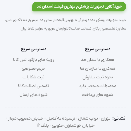
مو قابل استفاده است.
خرید آنلاین تجهیزات پزشکی با بهترین قیمت | سدان مد
خرید تجهیزات پزشکی عمده و جزئی با بهترین قیمت از سدان مد؛ بیش از 7000 کالای اصل،
مشاوره تخصصی رایگان، ضمانت اصالت کالا و ارسال سریع به سراسر نقاط ایران
جای زخم را کم رنگ کرده و رنگدانه ها را کاهش می دهد
دسترسی سریع
دسترسی سریع
- هیدراسیون
همکاری با سدان مد
رویه های بازگرداندن کالا
همکاری با سازمان ها
حریم خصوصی
نحوه ثبت سفارش
ثبت شکایات
- باعث القاء هیدراسیون در بافت های کوتیکولی و افزایش 
محصولات منحصر بفرد
تضمین اصالت کالا
نگهداری و حفظ آب پوست و تنظیم پشته سازی کلاژن ها 
شیوه های پرداخت
شیوه های ارسال
می شود.
نشانی:
تهران - نواب شمال - نرسیده به کمیل - خیابان محبوب مجاز -
خیابان خوشیاران جنوبی - پلاک 16
- ساختار استرئواسکوپی (برجسته بینی) باعث پرورش و 