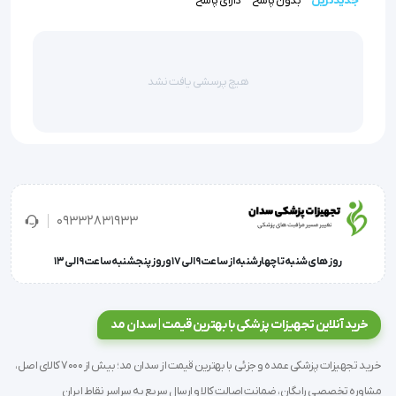
جدیدترین
بدون پاسخ
دارای پاسخ
'  سیلیکون جدا کننده انگشت پا Dr med T005
هیچ پرسشی یافت نشد
09332831933
روز های شنبه تا چهارشنبه از ساعت 9 الی 17 و روز پنجشنبه ساعت 9 الی 13
خرید آنلاین تجهیزات پزشکی با بهترین قیمت | سدان مد
خرید تجهیزات پزشکی عمده و جزئی با بهترین قیمت از سدان مد؛ بیش از 7000 کالای اصل،
مشاوره تخصصی رایگان، ضمانت اصالت کالا و ارسال سریع به سراسر نقاط ایران