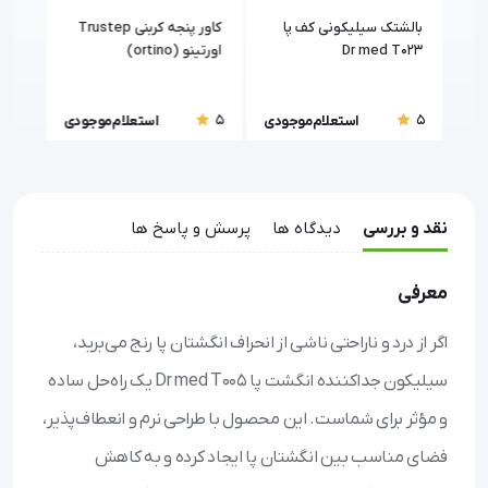
بالشتک سیلیکونی کف پا
کاور پنجه کربنی Trustep
قوزک
Dr med T023
اورتینو (ortino)
5
5
5
ودی
استعلام موجودی
استعلام موجودی
نقد و بررسی
دیدگاه ها
پرسش و پاسخ ها
معرفی
اگر از درد و ناراحتی ناشی از انحراف انگشتان پا رنج می‌برید،
سیلیکون جداکننده انگشت پا Dr med T005 یک راه‌حل ساده
و مؤثر برای شماست. این محصول با طراحی نرم و انعطاف‌پذیر،
فضای مناسب بین انگشتان پا ایجاد کرده و به کاهش