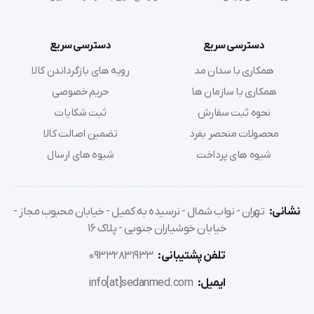
دسترسی سریع
دسترسی سریع
همکاری با سدان مد
رویه های بازگرداندن کالا
همکاری با سازمان ها
حریم خصوصی
نحوه ثبت سفارش
ثبت شکایات
محصولات منحصر بفرد
تضمین اصالت کالا
شیوه های پرداخت
شیوه های ارسال
نشانی:
تهران - نواب شمال - نرسیده به کمیل - خیابان محبوب مجاز -
خیابان خوشیاران جنوبی - پلاک 16
تلفن پشتیبانی:
09332831933
ایمیل:
info[at]sedanmed.com