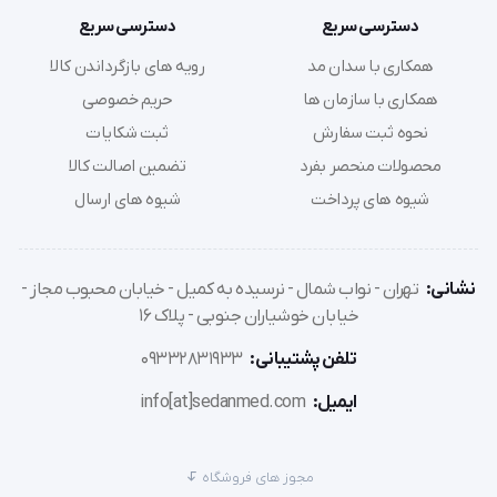
دسترسی سریع
دسترسی سریع
'  سنگ ماساژ ام تی HML12 MT سنگ های سفید بیضی شکل 
همکاری با سدان مد
رویه های بازگرداندن کالا
همکاری با سازمان ها
حریم خصوصی
مرمر برای سرما درمانی استفاده می شوند این سنگ ها در دمای 
نحوه ثبت سفارش
ثبت شکایات
اتاق استفاده می شود به طوری که ماساژ گیرنده کمی
محصولات منحصر بفرد
تضمین اصالت کالا
شیوه های پرداخت
شیوه های ارسال
نشانی:
تهران - نواب شمال - نرسیده به کمیل - خیابان محبوب مجاز -
خیابان خوشیاران جنوبی - پلاک 16
تلفن پشتیبانی:
09332831933
ایمیل:
info[at]sedanmed.com
مجوز های فروشگاه