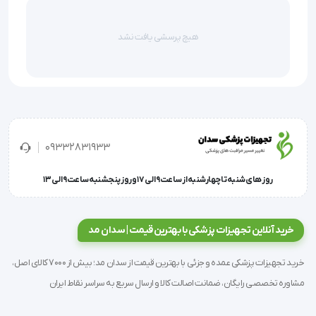
طوری که ماساژ گیرنده کمی احساس خنکی داشته باشد 
بنابراین نیاز به سرما درمانی اضافه ندارد.
هیچ پرسشی یافت نشد
  این سنگ ها عموما برای صورت، گردن و کف دست 
استفاده می شود.
  همچنین برای کاهش دادن ورم اطراف چشم 
استفاده می شوند
09332831933
  قبل از استفاده از سنگ داغ برای طراوت و شادابی 
شخص ماساژ گیرنده از این سنگ استفاده می شود.
روز های شنبه تا چهارشنبه از ساعت 9 الی 17 و روز پنجشنبه ساعت 9 الی 13
  همچنین پیشنهاد می شود کازا این سنگ ها روی 
مفاصل استفاده نشود زیرا ممکن است باعث رماتیسم 
خرید آنلاین تجهیزات پزشکی با بهترین قیمت | سدان مد
شود.
خرید تجهیزات پزشکی عمده و جزئی با بهترین قیمت از سدان مد؛ بیش از 7000 کالای اصل،
  این سنگ در بسته های 12تایی می باشد.  
مشاوره تخصصی رایگان، ضمانت اصالت کالا و ارسال سریع به سراسر نقاط ایران