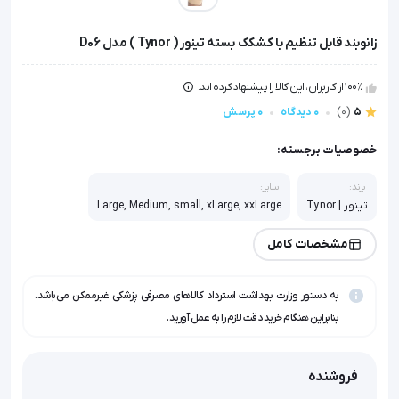
زانوبند قابل تنظیم با کشکک بسته تینور ( Tynor ) مدل D06
100٪ از کاربران، این کالا را پیشنهاد کرده اند.
5
(0)
0 دیدگاه
0 پرسش
خصوصیات برجسته:
برند:
سایز:
تینور | Tynor
Large, Medium, small, xLarge, xxLarge
مشخصات کامل
به دستور وزارت بهداشت استرداد کالاهای مصرفی پزشکی غیرممکن می‌باشد.
بنابراین هنگام خرید دقت لازم را به عمل آورید.
فروشنده