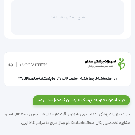
هیچ پرسشی یافت نشد
زانوبند قابل تنظیم با کشکک بسته دارای قابلیت فشرده سازی در 
اطراف زانو میباشد.در این نوع زانوبند محافظت از زانو توسط بست 
های فلزی در دو طرف زانو انجام میشود ، درحالیکه امکان خمش 
نرمال زانو وجود دارد.
09332831933
کاربردها و موارد مصرف :
روز های شنبه تا چهارشنبه از ساعت 9 الی 17 و روز پنجشنبه ساعت 9 الی 13
حفظ حرارت بدن و مراقبت از زانوهای ضعیف
کنترل ورم دردناک زانو
خرید آنلاین تجهیزات پزشکی با بهترین قیمت | سدان مد
پیشگیری از صدمات در ورزش
جلوگیری از رگ به رگ شدن عضو ، به خصوص در افراد مسن
خرید تجهیزات پزشکی عمده و جزئی با بهترین قیمت از سدان مد؛ بیش از 7000 کالای اصل،
مشاوره تخصصی رایگان، ضمانت اصالت کالا و ارسال سریع به سراسر نقاط ایران
ویژگی ها :