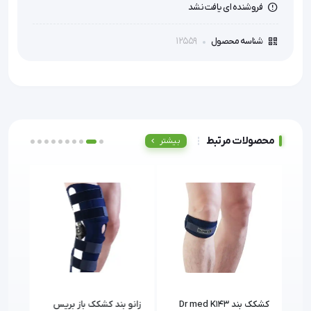
فروشنده ای یافت نشد
12559
شناسه محصول
محصولات مرتبط
بیشتر
صل
کشکک بند Dr med K143
زانو بند کشکک باز بریس
سیل