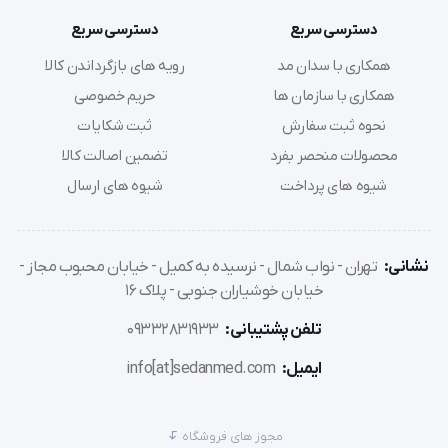
دارای بند اتصال اضافی برای تناسب بهتر با زانو
دسترسی سریع
دسترسی سریع
دارای پارچه کششی و دو لایه
همکاری با سدان مد
رویه های بازگرداندن کالا
دارای لولا برای ایجاد حرکت طبیعی زانو
همکاری با سازمان ها
حریم خصوصی
لولاها توسط فوم پلی اتیلن پوشانده میشوند.
نحوه ثبت سفارش
ثبت شکایات
هشدارها :
محصولات منحصر بفرد
تضمین اصالت کالا
زانوبند D 06 باید تحت نظارت دقیق پزشک استفاده گردد.
شیوه های پرداخت
شیوه های ارسال
در صورت بروز علائم زیر استفاده از این مچ بند را متوقف کرده و از 
پزشک متخصص راهنمایی بگیرید :
نشانی:
تهران - نواب شمال - نرسیده به کمیل - خیابان محبوب مجاز -
خیابان خوشیاران جنوبی - پلاک 16
کاهش حس دست
کاهش جریان خون
تلفن پشتیبانی:
09332831933
خارش یا التهاب پوستی
ایمیل:
info[at]sedanmed.com
عدم بهبود یا افزایش درد
در صورت استفاده همزمان از دیگر محصولات پزشکی با دکتر خود 
مجوز های فروشگاه