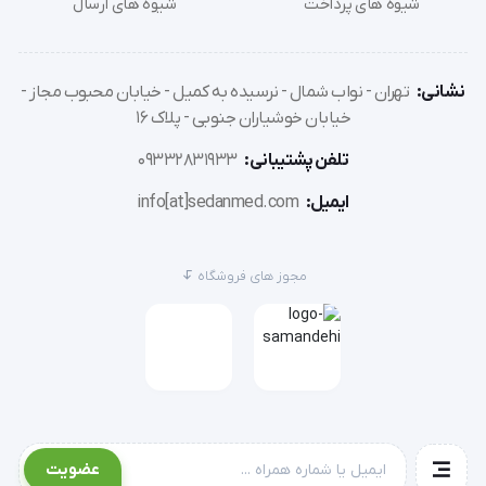
شیوه های پرداخت
شیوه های ارسال
'  دستکش معاینه لاتکس کم پودر  (MaxLife)ویژگی ها : پوشیده 
نشانی:
تهران - نواب شمال - نرسیده به کمیل - خیابان محبوب مجاز -
شده ار پودر نشاسته ذرت قابل جذب برای جلوگیری از ایجاد 
خیابان خوشیاران جنوبی - پلاک 16
حساسیت پودرهای باقی مانده به راحتی با یک حوله
تلفن پشتیبانی:
09332831933
ایمیل:
info[at]sedanmed.com
مجوز های فروشگاه
عضویت