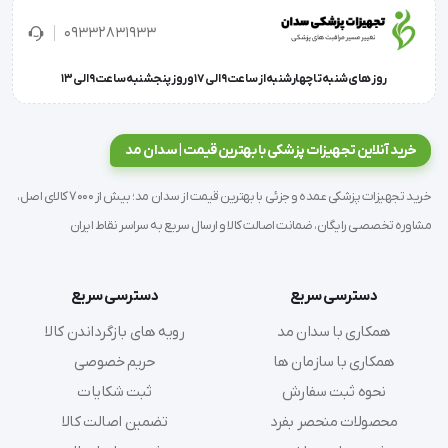
09332831933
برای هر دو دست
روز های شنبه تا چهارشنبه از ساعت 9 الی 17 و روز پنجشنبه ساعت 9 الی 13
 یکبار مصرف
خرید آنلاین تجهیزات پزشکی با بهترین قیمت | سدان مد
خرید تجهیزات پزشکی عمده و جزئی با بهترین قیمت از سدان مد؛ بیش از 7000 کالای اصل،
مشاوره تخصصی رایگان، ضمانت اصالت کالا و ارسال سریع به سراسر نقاط ایران
 کم پودر
دسترسی سریع
دسترسی سریع
همکاری با سدان مد
رویه های بازگرداندن کالا
همکاری با سازمان ها
حریم خصوصی
نحوه ثبت سفارش
ثبت شکایات
 محتوی 100جفت
محصولات منحصر بفرد
تضمین اصالت کالا