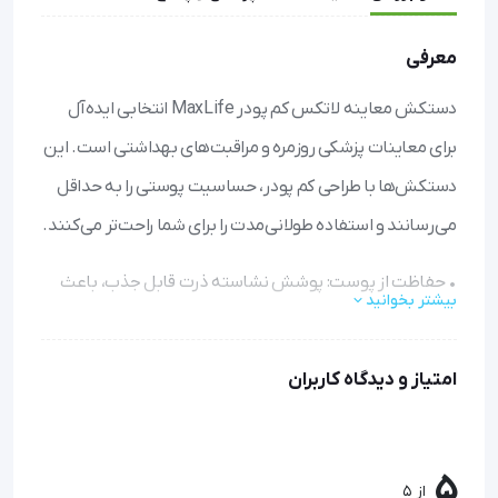
معرفی
دستکش معاینه لاتکس کم پودر MaxLife انتخابی ایده‌آل
برای معاینات پزشکی روزمره و مراقبت‌های بهداشتی است. این
دستکش‌ها با طراحی کم پودر، حساسیت پوستی را به حداقل
می‌رسانند و استفاده طولانی‌مدت را برای شما راحت‌تر می‌کنند.
• حفاظت از پوست: پوشش نشاسته ذرت قابل جذب، باعث
بیشتر بخوانید
کاهش تحریکات پوستی و جلوگیری از ایجاد آلرژی می‌شود.
• تمیزکاری آسان: باقیمانده پودر به راحتی با یک حوله مرطوب
امتیاز و دیدگاه کاربران
پاک می‌شود و هیچ اثری روی دست یا وسایل باقی نمی‌گذارد.
• انعطاف‌پذیری و راحتی: طراحی ارگونومیک و کشسانی بالای
لاتکس، امکان حرکت آزادانه و انجام کارهای ظریف را فراهم
5
از 5