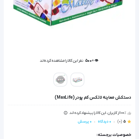
👁️ +
500
نفر این کالا را مشاهده کرده‌اند
👁️ +
500
نفر این کالا را مشاهده کرده‌اند
دستکش معاینه لاتکس کم پودر (MaxLife)
100٪ از کاربران، این کالا را پیشنهاد کرده اند.
5
(0)
0 دیدگاه
0 پرسش
خصوصیات برجسته: