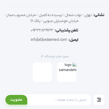
کلاس فشار 3 (CC3):   34-46 میلیمتر جیوه
نشانی:
تهران - نواب شمال - نرسیده به کمیل - خیابان محبوب مجاز -
خیابان خوشیاران جنوبی - پلاک 16
بنابراین برای انتخاب جوراب مناسب:
تلفن پشتیبانی:
09332831933
ایمیل:
info[at]sedanmed.com
اول - 
کلاس فشار مناسب را انتخاب نمایید - معمولاً کلاس 
فشار 1 برای مقاصد پیشگیری و کلاس فشار 2 برای درمان 
مجوز های فروشگاه
خانگی به کار میرود.
دوم -
 اندازه های مورد نیاز شامل دور 5 سانتیمتر بالاتر از 
مچ پا، دور ران، دور 3 سانتیمتر زیر زانو و ارتفاع جوراب (زیر 
زانو، بالای زانو و یا شلواری) انتخاب نمایید.
عضویت