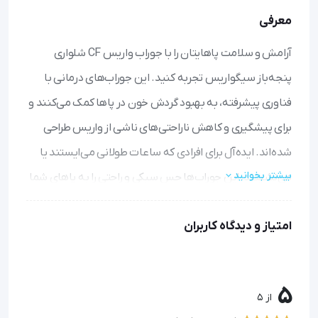
معرفی
آرامش و سلامت پاهایتان را با جوراب واریس CF شلواری
پنجه‌باز سیگواریس تجربه کنید. این جوراب‌های درمانی با
فناوری پیشرفته، به بهبود گردش خون در پاها کمک می‌کنند و
برای پیشگیری و کاهش ناراحتی‌های ناشی از واریس طراحی
شده‌اند. ایده‌آل برای افرادی که ساعات طولانی می‌ایستند یا
بیشتر بخوانید
می‌نشینند، این جوراب‌ها حس سبکی و راحتی را به پاهای شما
بازمی‌گردانند.
امتیاز و دیدگاه کاربران
پشتیبانی هدفمند:
با توزیع فشار یکنواخت از مچ تا ران، ورم و
خستگی پا را کاهش می‌دهد و به شما کمک می‌کند روز را با
انرژی بیشتری سپری کنید.
5
طراحی راحت و کاربردی:
پنجه‌ی باز اجازه تنفس بهتر به
از 5
انگشتان می‌دهد و جنس نرم و انعطاف‌پذیر آن، پوشیدن