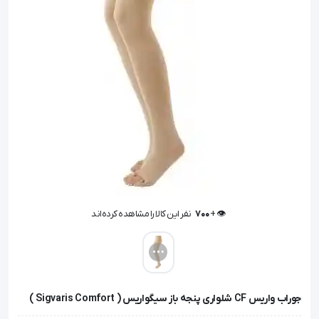
👁️ +
700
نفر این کالا را مشاهده کرده‌اند
👁️ +
700
نفر این کالا را مشاهده کرده‌اند
جوراب واریس CF شلواری پنجه باز سیگواریس ( Sigvaris Comfort )