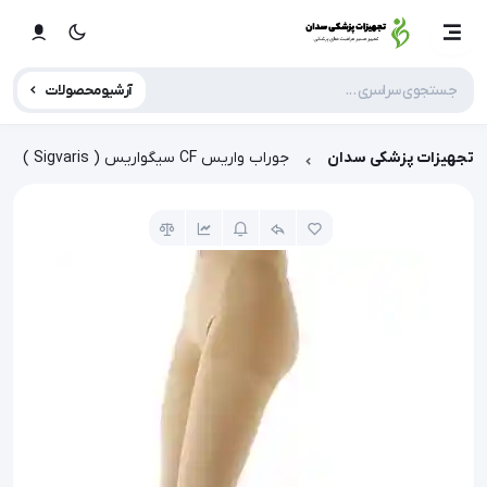
آرشیو محصولات
تجهیزات پزشکی سدان
جوراب واریس CF سیگواریس ( Sigvaris )