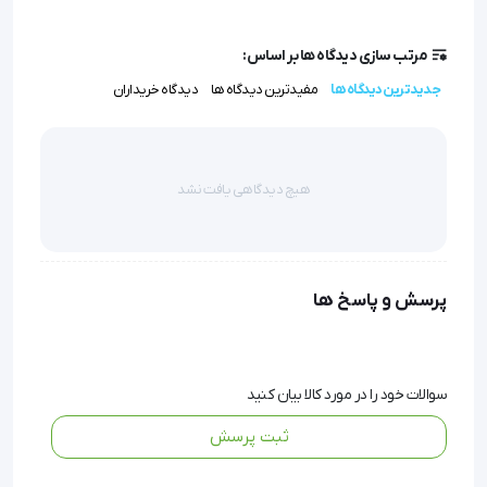
است.
• طراحی بر اساس فیزیولوژی بدن: سیکل کاری تشک شبیه به
مرتب سازی دیدگاه ها بر اساس:
حرکات طبیعی بدن در خواب است تا بهترین نتیجه را ارائه دهد.
جدیدترین دیدگاه ها
مفیدترین دیدگاه ها
دیدگاه خریداران
• کاهش خطرات ناشی از بی‌تحرکی: با بهبود خون‌رسانی، هم از
بروز زخم پیشگیری می‌کند و هم روند بهبود را تسریع
هیچ دیدگاهی یافت نشد
می‌بخشد.
تشک مواج تایوانی AZMAX انتخابی مطمئن برای حفظ
سلامت و آسایش بیماران بی‌تحرک است.
پرسش و پاسخ ها
سوالات خود را در مورد کالا بیان کنید
تشک مواج تایوانی AZMAX
ثبت پرسش