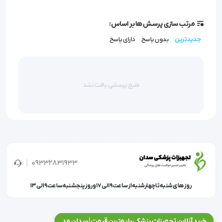
بیمارانی که مجبورند ساعات زیادی را در حالت خاصی ( 
نشسته یا خوابیده ) سپری کنند پس از گذشت مدت زمانی 
مرتب سازی پرسش ها بر اساس:
مبتلا به زخم بستر می شوند امروزه برای جلوگیری از ابتلا به 
جدیدترین
بدون پاسخ
دارای پاسخ
زخم بست تشک هایی تحت عنوان تشک مواج طراحی شده 
است که باعث می شود تا خون رسانی به اندام های 
هیچ پرسشی یافت نشد
تحتانی و اندام هایی که دچار زخم بستر می شوند به نحو 
احسنت انجام شود.
تشک مواج نوعی تشک طبی است که با فشار هوا باد 
09332831933
میشود. یک پمپ الکتریکی فشار هوای قسمت های مختلف 
آن را بطور دائم کم و زیاد میکند. نتیجه اینست که فشاری 
روز های شنبه تا چهارشنبه از ساعت 9 الی 17 و روز پنجشنبه ساعت 9 الی 13
که تشک به هر قسمت از بدن وارد میکند دائما در حال
خرید آنلاین تجهیزات پزشکی با بهترین قیمت | سدان مد