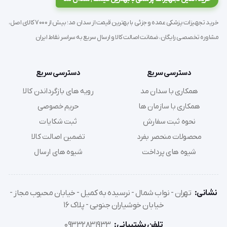
تغییر است. از تشک مواج برای پیشگیری و درمان زخم 
خرید تجهیزات پزشکی عمده و جزئی با بهترین قیمت از سدان مد؛ بیش از 7000 کالای اصل،
بستر استفاده میشود.
مشاوره تخصصی رایگان، ضمانت اصالت کالا و ارسال سریع به سراسر نقاط ایران
دسترسی سریع
دسترسی سریع
زخم بستر چیست؟
همکاری با سدان مد
رویه های بازگرداندن کالا
همکاری با سازمان ها
حریم خصوصی
نحوه ثبت سفارش
ثبت شکایات
زخم بستر , زخمی است که به مساحتی از پوست و بافت 
محصولات منحصر بفرد
تضمین اصالت کالا
زمینه ای بز اثر فشار و یا اصطحکاک بوجود می آید . به 
شیوه های پرداخت
شیوه های ارسال
دلیل تماس یک لایه نازک از پوست با یک سطح سخت 
مانند تخت خواب , ویلچر و غیره ایجاد میشود . بدن 
نشانی:
تهران - نواب شمال - نرسیده به کمیل - خیابان محبوب مجاز -
میتواند فشار بالا را برای یک مدت کوتاه تحمل کند و فشار 
خیابان خوشیاران جنوبی - پلاک 16
بطور منظم نباشد . با تغییر وضعیت دوره ای میتواند تا 
تلفن پشتیبانی:
09332831933