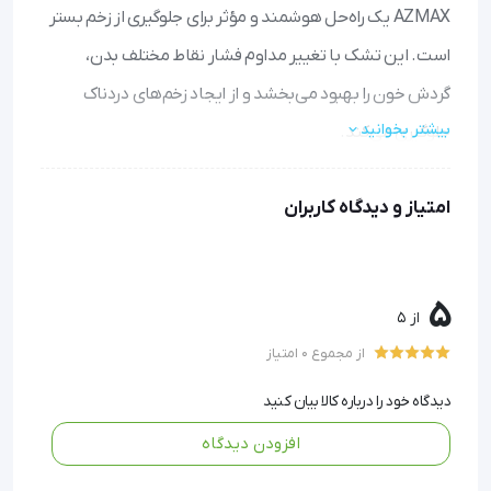
AZMAX یک راه‌حل هوشمند و مؤثر برای جلوگیری از زخم بستر
است. این تشک با تغییر مداوم فشار نقاط مختلف بدن،
گردش خون را بهبود می‌بخشد و از ایجاد زخم‌های دردناک
بیشتر بخوانید
جلوگیری می‌کند.
• محافظت مؤثر در برابر زخم بستر: با طراحی سلول‌های هوای
امتیاز و دیدگاه کاربران
متناوب، فشار وارد بر نقاط حساس بدن را به طور مداوم تغییر
می‌دهد و از ایجاد زخم جلوگیری می‌کند.
• استفاده آسان و بدون نیاز به تنظیم دستی: پس از نصب و
5
از 5
روشن کردن دستگاه، تشک به طور خودکار کار می‌کند و نیاز به
از مجموع 0 امتیاز
جابه‌جایی مداوم بیمار را کاهش می‌دهد.
دیدگاه خود را درباره کالا بیان کنید
• مناسب برای تمام مراحل زخم بستر: از پیشگیری تا مراحل
افزودن دیدگاه
پیشرفته‌تر، این تشک مواج پاسخگوی نیازهای مختلف مراقبتی