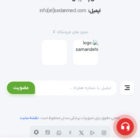
حدودی از زخم بستر جلو گیری کرد . افراد مسن بلیل پوست 
ایمیل:
info[at]sedanmed.com
نازک تر و شکننده تر بیشتر در معرض زخم بستر هستند . 
زخم بستر میتواند در چند ساعت ایجاد شود .
مجوز های فروشگاه
کاربرد تشک مواج:
تشک مخصوص بیمارانی است که بی تحرک هستند و یا 
عضویت
تحرک کمی دارند. این بی تحرکی در بیمار باعث زخم 
بسترشده و منجر به آسیبهای جدی و مرگ می شود. تشک 
مواج به عنوان بهترین راه حل برای جلوگیری از بروز چنین 
تمامی حقوق برای تجهیزات پزشکی سدان محفوظ است -
نقشه سایت
آسیبهایی توصیه اکید می شود.