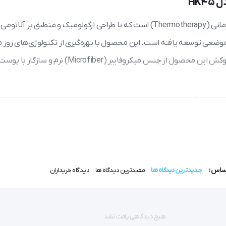
HK
تشکچه برقی بیورر (Beurer) مدل HK45، یک ابزار پیشرفته گرما درمانی (Thermotherapy) است که با طراحی ارگونومیک و منطبق بر
ضعی توسعه یافته است. این محصول با بهره‌گیری از تکنولوژی‌های روز
پزشکی آلمان، ترکیبی از ایمنی بالا و کارایی درمانی را ارائه می‌دهد. روکش این محصول از جنس میکروفایبر
ز طریق المنت‌های داخلی، گرمایی یکنواخت را به بافت‌های عمقی شانه و گرد
می‌کند. افزایش دمای موضعی منجر به اتساع عروق خونی (Vasodilation) می‌شود که نتیجه آن، افزایش خون‌رسانی، اکسیژن‌رسانی ب
اساس:
جدیدترین دیدگاه ها
مفیدترین دیدگاه ها
دیدگاه خریداران
هیچ دیدگاهی یافت نشد