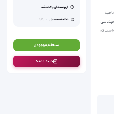
فروشنده ای یافت نشد
 آناتومی ناحیه
11891
شناسه محصول
 مهندسی
 (Microfiber) نرم و سازگار با پوست است که
استعلام موجودی
خرید عمده
ن منتقل
هتر به بافت‌ها و
دفع سریع‌تر مواد زائد متابولیک مانند اسید لاکتیک است. این فرآیند فیزیولوژیک به طور مستقیم در کاهش اسپاسم‌های عضلانی (Muscle Spasms) و