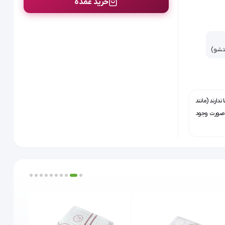
خرید عمده
تشو)
ندارند (مانند
ر صورت وجود