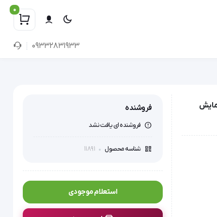
0
09332831933
HK45 | سیستم گرمایش
فروشنده
فروشنده ای یافت نشد
11891
شناسه محصول
استعلام موجودی