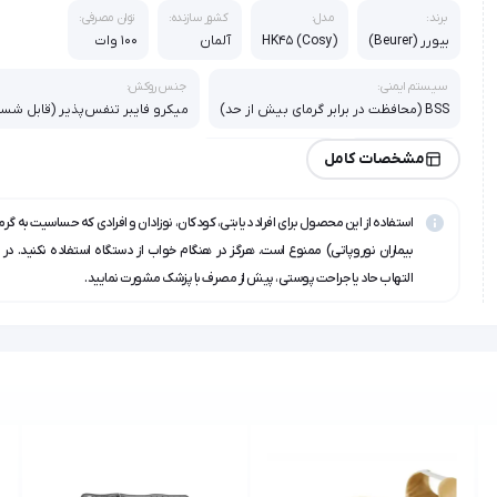
برند:
مدل:
کشور سازنده:
توان مصرفی:
بیورر (Beurer)
HK45 (Cosy)
آلمان
100 وات
سیستم ایمنی:
جنس روکش:
BSS (محافظت در برابر گرمای بیش از حد)
میکرو فایبر تنفس‌پذیر (قابل شس
خاموشی خودکار:
تنظیمات دما:
مشخصات کامل
پس از 90 دقیقه
3 سطح (الکترونیکی)
استفاده از این محصول برای افراد دیابتی، کودکان، نوزادان و افرادی که حساسیت به گرما 
بیماران نوروپاتی) ممنوع است. هرگز در هنگام خواب از دستگاه استفاده نکنید. د
التهاب حاد یا جراحت پوستی، پیش از مصرف با پزشک مشورت نمایید.