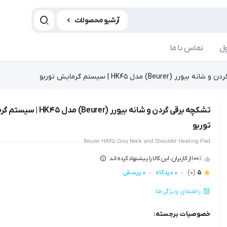
آرشیو محصولات
ل
تماس با ما
 (Beurer) مدل HK45 | سیستم گرمایش توربو
تشکچه برقی گردن و شانه بیورر (Beurer) مدل 
توربو
Beurer HK45 Cosy Neck and Shoulder Heating Pad
100٪ از کاربران، این کالا را پیشنهاد کرده اند.
5
(0)
0 دیدگاه
0 پرسش
راهنمای ویژگی‌ها
خصوصیات برجسته: