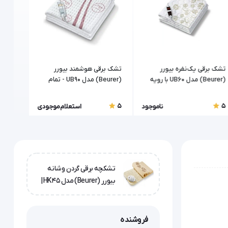
تشک برقی یک‌نفره بیورر
تشک برقی هوشمند بیورر
تشکچه 
(Beurer) مدل UB60 با رویه
(Beurer) مدل UB90 - تمام
(Beurer) مدل HK49 Cosy
میکروفلیس
کتان
5
5
5
ناموجود
استعلام موجودی
تشکچه برقی گردن و شانه
بیورر (Beurer) مدل HK45 |
سیستم گرمایش توربو
فروشنده