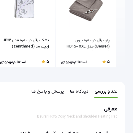
پتو برقی دو نفره بیورر
تشک برقی دو نفره مدل UB112
(Beurer) مدل HD 150 XXL
زنیت مد (zenithmed)
)
(سایز بزرگ)
5
5
موجودی
استعلام موجودی
استعلام موجودی
نقد و بررسی
دیدگاه ها
پرسش و پاسخ ها
معرفی
Beurer HK45 Cosy Neck and Shoulder Heating Pad