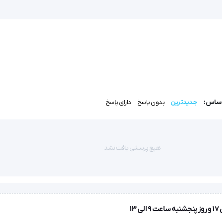
حصاری با سنسورهای دقیق الکترونیکی، در صورت بروز هرگونه نقص فنی یا گرم
یب جلوگیری شود.
ه دمای مطلوب رسیده و نیازی به انتظار طولانی برای گرم شدن ندارد.
وستی، دما را در سه سطح کم، متوسط و زیاد توسط کنترلر دیجیتال تنظیم نماید.
در ماشین لباسشویی (در دمای 30 درجه سانتی‌گراد) را فراهم می‌آورد.
 استاندارد زیست‌محیطی بوده و فاقد مواد مضر برای سلامت انسان هستند.
اساس:
جدیدترین
بدون پاسخ
دارای پاسخ
هیچ پرسشی یافت نشد
ن.