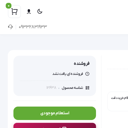
0
09332831933
فروشنده
فروشنده ای یافت نشد
12438
شناسه محصول
گام خرید دقت
استعلام موجودی