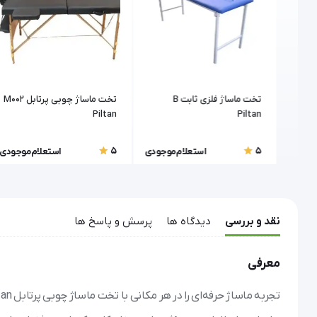
سوراخ دار Piltan
تخت ماساژ فلزی ثابت B
تخت ماساژ چوبی پرتابل M002
Piltan
Piltan
5
5
موجودی
استعلام موجودی
استعلام موجودی
نقد و بررسی
دیدگاه ها
پرسش و پاسخ ها
معرفی