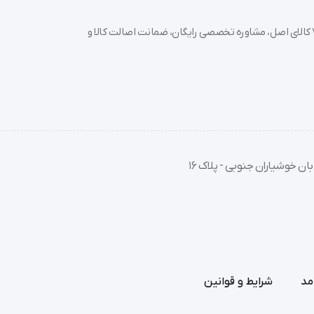
خرید تجهیزات پزشکی عمده و جزئی با بهترین قیمت از سدان مد؛ بیش از 7000 کالای اصل، مشاوره تخصصی رایگان، ضمانت اصالت کالا و
ان خوشیاران جنوبی - پلاک 16
مد
شرایط و قوانین