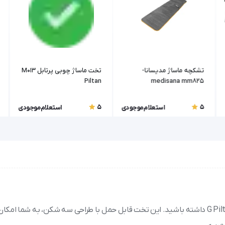
تشکچه ماساژ مدیسانا-
تخت ماساژ چوبی پرتابل M013
Piltan
medisana mm825
5
5
استعلام موجودی
استعلام موجودی
تجربه ماساژ حرفه‌ای را در هر مکانی با تخت ماساژ چوبی پرتابل G Piltan داشته باشید. این تخت قابل حمل با طراحی سه شکن، به ش