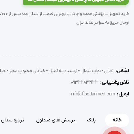
  اندازه جعبه: 100 - 75 - 20cm
ارسال سریع به سراسر نقاط ایران
کنید  
نشانی:
تهران - نواب شمال - نرسیده به کمیل - خیابان محبوب مجاز - خیاب
تلفن پشتیبانی:
09332831933
ایمیل:
info[at]sedanmed.com
قسمت کناری
خانه
بلاگ
پرسش های متداول
درباره سدان 