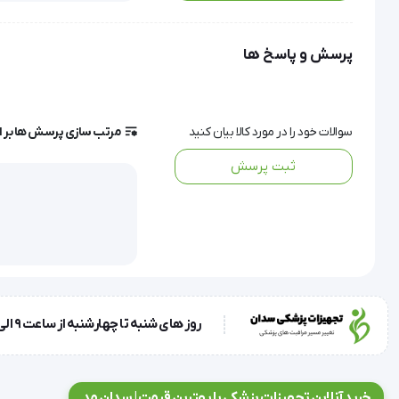
پرسش و پاسخ ها
تخت ماساژ پرتابل
  تخت چوبی سه شکن قابل حمل
  دارای قسمت نگهدارنده سر قابل تنظیم
سوالات خود را در مورد کالا بیان کنید
مرتب سازی پرسش ها بر 
  دارای قسمت پشتی قابل تنظیم
ثبت پرسش
  دارای قسمت کناری برای استراحت دست
  جنس چوب: چوب گیلاس و درخت سدر
  دارای قابلیت تنظیم ارتفاع از 69cm تا 85cm
  اندازه تخت: 195 - 70cm
  ضخامت روکش: 5cm
روز های شنبه تا چهارشنبه از ساعت 9 الی 17 و روز پنجشنبه ساعت 9 الی 13
  وزن ناخالص: 20 کیلوگرم
  وزن خالص: 17 کیلوگرم
خرید آنلاین تجهیزات پزشکی با بهترین قیمت | سدان مد