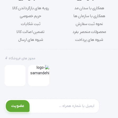
همکاری با سدان مد
رویه های بازگرداندن کالا
  به همراه محصول روغن ماساژ ناوراتنا،توپ فشرده اسطوخودوس و یک رول یکبار مصرف سی دی آموزش ماساژ به صورت هدیه دریافت می 
همکاری با سازمان ها
حریم خصوصی
نحوه ثبت سفارش
ثبت شکایات
محصولات منحصر بفرد
تضمین اصالت کالا
شیوه های پرداخت
شیوه های ارسال
مجوز های فروشگاه
'  تخت ماساژ چوبی پرتابل G Piltan تخت ماساژ پرتابل تخت چوبی سه شکن قابل حمل دارای قسمت نگهدارنده سر قابل تنظیم دارای قسمت پشتی قابل تنظیم دارای 
عضویت