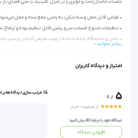
جلسات ماساژ راحت و مؤثری را در منزل، کلینیک یا حتی فضای باز برگ
• طراحی قابل حمل و سه شکن: به راحتی جمع شده و حمل می‌شود و 
• تنظیمات متنوع: قسمت سر و پشتی قابل تنظیم بوده و ارتفاع تخت از ۶۹ تا ۸۵ سانتی‌متر قابل تغییر است تا برای هر مراجعه‌ای اید
بیشتر بخوانید
نرم و بادوام فراهم می‌کند.
• لوازم جانبی مفید: شامل روغن ماساژ، توپ فشرده اسطوخودوس 
امتیاز و دیدگاه کاربران
تخت ماساژ چوبی پرتابل G Piltan انتخابی عالی برای متخصصان ماساژ و علاقه‌مندان به سلامتی است.
مرتب سازی دیدگاه ها بر 
5
از 5
از مجموع 0 امتیاز
تخت ماساژ چوب
دیدگاه خود را درباره کالا بیان کنید
افزودن دیدگاه