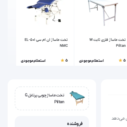
تخت ماساژ فلزی ثابت W
تخت ماساژ ان ام سی EL-501
تخت ما
Piltan
NMC
Piltan سرمه ای
5
5
5
استعلام موجودی
استعلام موجودی
تخت ماساژ چوبی پرتابل G
Piltan
ما امکان می‌دهد
فروشنده