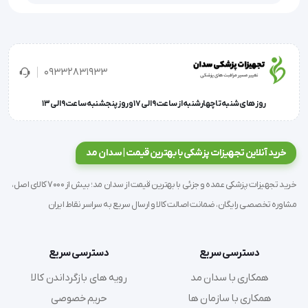
 موارد مصرف : ماساژ، بیمارستان، مطب، کلینیک، 
اپیلاسیون، سالنهای زیبایی و . . .
09332831933
روز های شنبه تا چهارشنبه از ساعت 9 الی 17 و روز پنجشنبه ساعت 9 الی 13
'  تخت ماساژ سوراخ دار Piltan تخت ماساژ پایه چوبی کیفیت فوق 
خرید آنلاین تجهیزات پزشکی با بهترین قیمت | سدان مد
العاده بالا دارای قسمت نگهدارنده صورت تحمل وزن : 180 کیلوگرم 
خرید تجهیزات پزشکی عمده و جزئی با بهترین قیمت از سدان مد؛ بیش از 7000 کالای اصل،
وزن تخت : 13 کیلوگرم ابعاد تخت : 70
مشاوره تخصصی رایگان، ضمانت اصالت کالا و ارسال سریع به سراسر نقاط ایران
دسترسی سریع
دسترسی سریع
همکاری با سدان مد
رویه های بازگرداندن کالا
همکاری با سازمان ها
حریم خصوصی