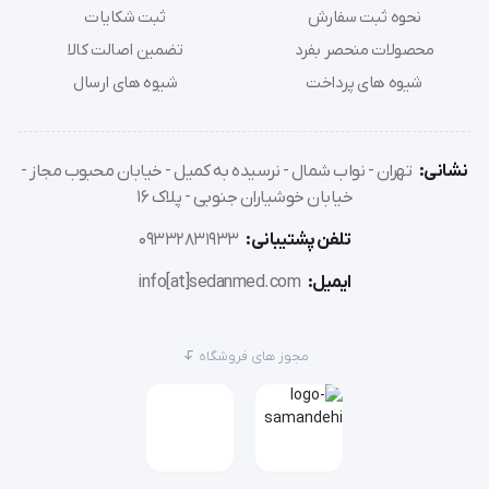
نحوه ثبت سفارش
ثبت شکایات
محصولات منحصر بفرد
تضمین اصالت کالا
شیوه های پرداخت
شیوه های ارسال
نشانی:
تهران - نواب شمال - نرسیده به کمیل - خیابان محبوب مجاز -
خیابان خوشیاران جنوبی - پلاک 16
تلفن پشتیبانی:
09332831933
ایمیل:
info[at]sedanmed.com
مجوز های فروشگاه