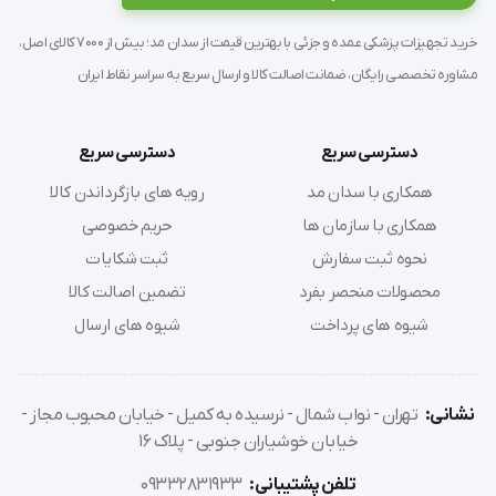
اپیلاسیون، سالنهای زیبایی و . . .   
خرید تجهیزات پزشکی عمده و جزئی با بهترین قیمت از سدان مد؛ بیش از 7000 کالای اصل،
مشاوره تخصصی رایگان، ضمانت اصالت کالا و ارسال سریع به سراسر نقاط ایران
دسترسی سریع
دسترسی سریع
همکاری با سدان مد
رویه های بازگرداندن کالا
همکاری با سازمان ها
حریم خصوصی
نحوه ثبت سفارش
ثبت شکایات
محصولات منحصر بفرد
تضمین اصالت کالا
شیوه های پرداخت
شیوه های ارسال
نشانی:
تهران - نواب شمال - نرسیده به کمیل - خیابان محبوب مجاز -
'  تخت ماساژ سوراخ دار Piltan تخت ماساژ پایه چوبی کیفیت فوق 
خیابان خوشیاران جنوبی - پلاک 16
العاده بالا دارای قسمت نگهدارنده صورت تحمل وزن : 180 کیلوگرم 
تلفن پشتیبانی:
09332831933
وزن تخت : 13 کیلوگرم ابعاد تخت : 70