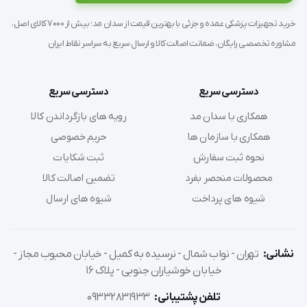
بیشترین حالت
  پایه های تخت قابلیت تا شدن جهت جابجایی بهتر 
خرید تجهیزات پزشکی عمده و جزئی با بهترین قیمت از سدان مد؛ بیش از 7000 کالای اصل،
مشاوره تخصصی رایگان، ضمانت اصالت کالا و ارسال سریع به سراسر نقاط ایران
را دارد
  موارد مصرف : ماساژ، بیمارستان، مطب، کلینیک، 
دسترسی سریع
دسترسی سریع
اپیلاسیون، سالنهای زیبایی و . . .  
همکاری با سدان مد
رویه های بازگرداندن کالا
همکاری با سازمان ها
حریم خصوصی
نحوه ثبت سفارش
ثبت شکایات
محصولات منحصر بفرد
تضمین اصالت کالا
شیوه های پرداخت
شیوه های ارسال
نشانی:
تهران - نواب شمال - نرسیده به کمیل - خیابان محبوب مجاز -
خیابان خوشیاران جنوبی - پلاک 16
تلفن پشتیبانی:
09332831933