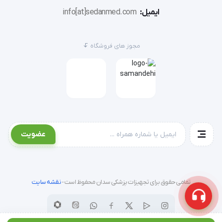
'  تخت ماساژ بدون سوراخ Piltan تخت ماساژ پایه چوبی کیفیت 
ایمیل:
info[at]sedanmed.com
فوق العاده بالا فاقد جای نگهدارنده صورت تحمل وزن : 180 
مجوز های فروشگاه
کیلوگرم وزن تخت : 13 کیلوگرم ابعاد تخت : 70
عضویت
تمامی حقوق برای تجهیزات پزشکی سدان محفوظ است -
نقشه سایت