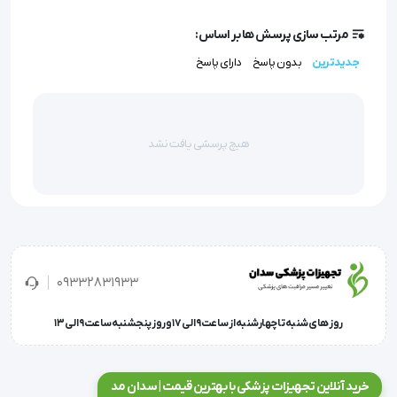
مرتب سازی پرسش ها بر اساس:
جدیدترین
بدون پاسخ
دارای پاسخ
هیچ پرسشی یافت نشد
تخت ماساژ پایه چوبی
  کیفیت فوق العاده بالا
  فاقد جای نگهدارنده صورت
  تحمل وزن : 180 کیلوگرم
09332831933
  وزن تخت : 13 کیلوگرم
روز های شنبه تا چهارشنبه از ساعت 9 الی 17 و روز پنجشنبه ساعت 9 الی 13
  ابعاد تخت : 70 cm طول در 180 cm عرض
  ارتفاع تخت : 62 cm کمترین حالت و 72 cm 
خرید آنلاین تجهیزات پزشکی با بهترین قیمت | سدان مد