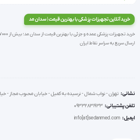
بهبود عفونت‌های تنفسی:
حفظ رطوبت مخاط بینی و گلو، که در تسکین سرفه خشک
کاهش علائم آلرژی و آسم:
به دام انداختن مواد آلرژن از طریق یو
خرید آنلاین تجهیزات پزشکی با بهترین قیمت | سدان مد
سلامت پوست:
جلوگیری از دهیدراته شدن پوست و اگزما، به ویژه د
بهبود خواب:
ایجاد محیطی با رطوبت استاندارد که از خشکی گلو و 
ارسال سریع به سراسر نقاط ایران
دستورالعمل استفاده (User Guide)
دستگاه را روی یک سطح صاف، محکم و ارتفاع‌دار (مانند میز) و با فاص
مخزن را جدا کرده، درپوش پیچی آن را باز کنید و با آب تصفیه شده
درپوش را محکم بسته و مخزن را روی پایه دستگاه قرار دهید.
نشانی:
تهران - نواب شمال - نرسیده به کمیل - خیابان محبوب مجاز - خیاب
دوشاخه را به پریز برق متصل کرده و دکمه پاور را فشار دهید.
تلفن پشتیبانی:
09332831933
با استفاده از دکمه‌های لمسی یا ریموت کنترل، حالت بخور (سرد یا گ
در صورت تمایل به استفاده از رایحه درمانی، پد مخصوص را در م
ایمیل:
info[at]sedanmed.com
نکات نگهداری و هشدارهای ایمنی