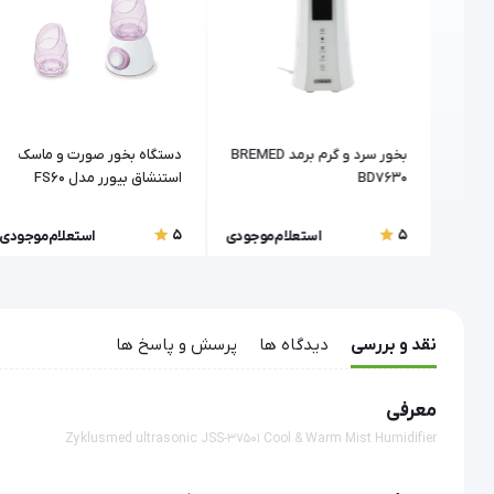
ژی
بخور سرد و گرم برمد BREMED
دستگاه بخور صورت و ماسک
بیورر مدل FC96 (Beurer) -
BD7630
استنشاق بیورر مدل FS60
5
5
موجودی
استعلام موجودی
استعلام موجودی
نقد و بررسی
دیدگاه ها
پرسش و پاسخ ها
معرفی
Zyklusmed ultrasonic JSS-37501 Cool & Warm Mist Humidifier