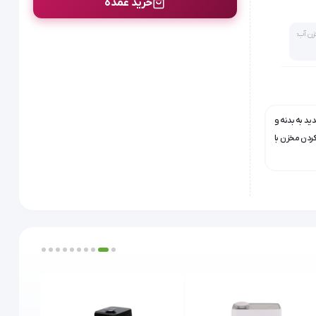
خرید عمده
ن آب:
موت کنترل:
رد
ید به بدنه و
ردن مخزن با