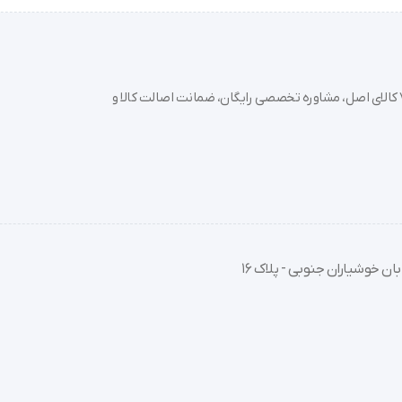
 و علائم خروسک (Croup) در کودکان موثر است.
نیزاسیون و مرطوب نگه داشتن مجاری تنفسی.
ر ماه‌های سرد سال که وسایل گرمایشی رطوبت هوا را از بین می‌برند.
خرید تجهیزات پزشکی عمده و جزئی با بهترین قیمت از سدان مد؛ بیش از 7000 کالای اصل، مشاوره تخصصی رایگان، ضمانت اصالت کالا و
خروپف ناشی از خشکی مجاری جلوگیری می‌کند.
له از دیوار قرار دهید.
 یا جوشیده سرد شده پر کنید.
ان خوشیاران جنوبی - پلاک 16
رم) و میزان خروجی بخار را تنظیم کنید.
حفظه اسانس (نه در مخزن آب) به چند قطره اسانس آغشته کنید.