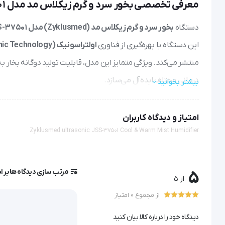
معرفی تخصصی بخور سرد و گرم زیکلاس مد مدل JSS-37501
دستگاه
بخور سرد و گرم زیکلاس مد (Zyklusmed) مدل JSS-37501
این دستگاه با بهره‌گیری از فناوری
اولتراسونیک (Ultrasonic Technology)
منتشر می‌کند. ویژگی متمایز این مدل، قابلیت تولید دوگانه بخار 
درمانی مختلف ایده‌آل می‌سازد.
بیشتر بخوانید
امتیاز و دیدگاه کاربران
Zyklusmed ultrasonic JSS-37501 Cool & Warm Mist Humidifier
استفاده طولانی‌مدت در طول شبانه‌روز طراحی شده است.
مرتب سازی دیدگاه ها بر 
5
مکانیسم اثر و فناوری عملکرد
از 5
از مجموع 0 امتیاز
در حالت بخور سرد، دیافراگم پیزوالکتریک دستگاه با فرکانس بالا می‌ل
دیدگاه خود را درباره کالا بیان کنید