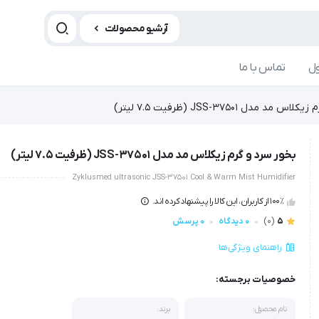
آرشیو محصولات
ل
تماس با ما
د مدل JSS-37501 (ظرفیت 7.5 لیتر)
بخور سرد و گرم زیکلاس مد مدل JSS-37501 (ظرفیت 7.5 لیتر)
Zyklusmed ultrasonic JSS-37501 Cool & Warm Mist Humidifier
100٪ از کاربران، این کالا را پیشنهاد کرده اند.
5
(0)
0 دیدگاه
0 پرسش
راهنمای ویژگی‌ها
خصوصیات برجسته:
نام محصول:
برند: