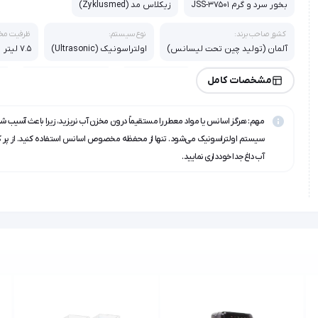
بخور سرد و گرم JSS-37501
زیکلاس مد (Zyklusmed)
کشور صاحب برند:
نوع سیستم:
ظرفیت مخز
آلمان (تولید چین تحت لیسانس)
اولتراسونیک (Ultrasonic)
7.5 لیتر
حداکثر خروجی بخار:
فضای پوشش‌دهی:
قابلیت یونیزاسیون:
ری
مشخصات کامل
400 میلی‌لیتر در ساعت
40 تا 50 متر مربع
دارد (تولید یون منفی)
دا
مهم: هرگز اسانس یا مواد معطر را مستقیماً درون مخزن آب نریزید، زیرا باعث آسیب شد
گارانتی:
24 ماهه شرکتی
سیستم اولتراسونیک می‌شود. تنها از محفظه مخصوص اسانس استفاده کنید. از پر ک
آب داغ جدا خودداری نمایید.