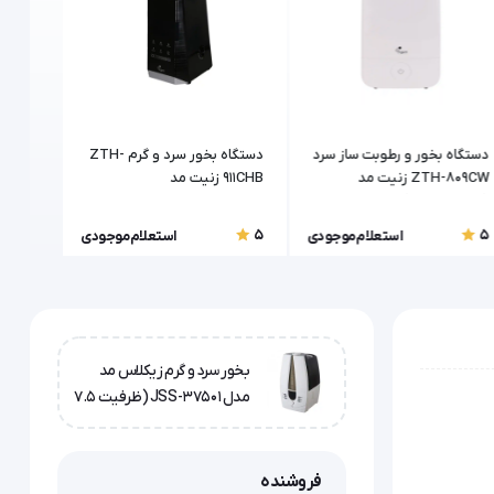
دستگاه بخور و رطوبت ساز سرد
دستگاه بخور سرد و گرم ZTH-
ZTH-809CW زنیت مد
911CHB زنیت مد
D7620
(Zenithmed)
5
5
5
استعلام موجودی
استعلام موجودی
بخور سرد و گرم زیکلاس مد
مدل JSS-37501 (ظرفیت 7.5
لیتر)
فروشنده