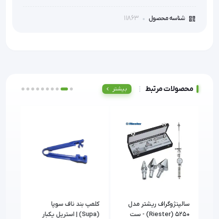
11863
شناسه محصول
محصولات مرتبط
بیشتر
کتتر آمبلیکال سوپا سایز 5
سالپنژوگراف ریشتر مدل
کلمپ بند ناف سوپا
پنس 
5250 (Riester) - ست
(Supa) | استریل یکبار
25 سانتی متر