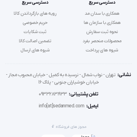
دسترسی سریع
دسترسی سریع
همکاری با سدان مد
رویه های بازگرداندن کالا
همکاری با سازمان ها
حریم خصوصی
نحوه ثبت سفارش
ثبت شکایات
محصولات منحصر بفرد
تضمین اصالت کالا
شیوه های پرداخت
شیوه های ارسال
نشانی:
تهران - نواب شمال - نرسیده به کمیل - خیابان محبوب مجاز -
خیابان خوشیاران جنوبی - پلاک 16
تلفن پشتیبانی:
09332831933
ایمیل:
info[at]sedanmed.com
مجوز های فروشگاه