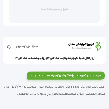
هیچ پرسشی یافت نشد
09332831933
روز های شنبه تا چهارشنبه از ساعت 9 الی 17 و روز پنجشنبه ساعت 9 الی 13
خرید آنلاین تجهیزات پزشکی با بهترین قیمت | سدان مد
خرید تجهیزات پزشکی عمده و جزئی با بهترین قیمت از سدان مد؛ بیش از 7000 کالای اصل،
مشاوره تخصصی رایگان، ضمانت اصالت کالا و ارسال سریع به سراسر نقاط ایران