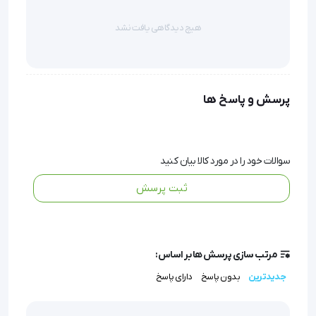
هیچ دیدگاهی یافت نشد
تولید شده با مواد مدیکال گرید
یکبارمصرف 
پرسش و پاسخ ها
سوالات خود را در مورد کالا بیان کنید
ثبت پرسش
'  اطمینان از عدم آسیب به جنینطراحی منحنی شکل که تامین 
کننده کنترل دقیق تر و حذف گردش نا خواسته آمنیوهوک در 
دست می باشدتولید شده با مواد مدیکال گریدیکبارمصرف 
مرتب سازی پرسش ها بر اساس:
جدیدترین
بدون پاسخ
دارای پاسخ