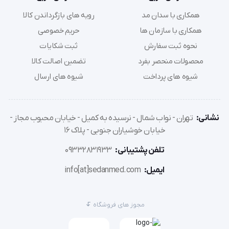
همکاری با سدان مد
رویه های بازگرداندن کالا
همکاری با سازمان ها
حریم خصوصی
نحوه ثبت سفارش
ثبت شکایات
محصولات منحصر بفرد
تضمین اصالت کالا
شیوه های پرداخت
شیوه های ارسال
نشانی:
تهران - نواب شمال - نرسیده به کمیل - خیابان محبوب مجاز -
خیابان خوشیاران جنوبی - پلاک 16
تلفن پشتیبانی:
09332831933
ایمیل:
info[at]sedanmed.com
مجوز های فروشگاه