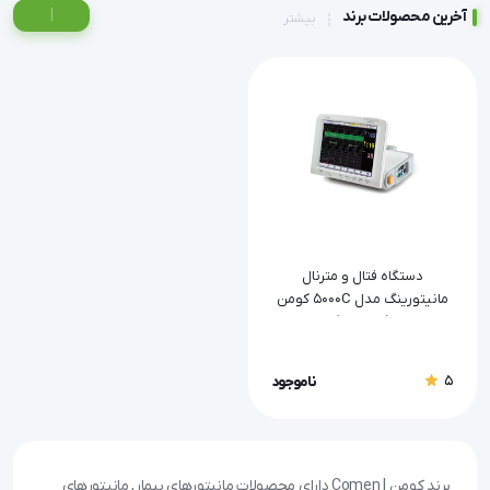
|
آخرین محصولات برند
بیشتر
دستگاه فتال‌ و مترنال
مانیتورینگ مدل 5000C کومن
(Comen)
5
ناموجود
برند کومن | Comen دارای محصولات مانیتورهای بیمار, مانیتورهای