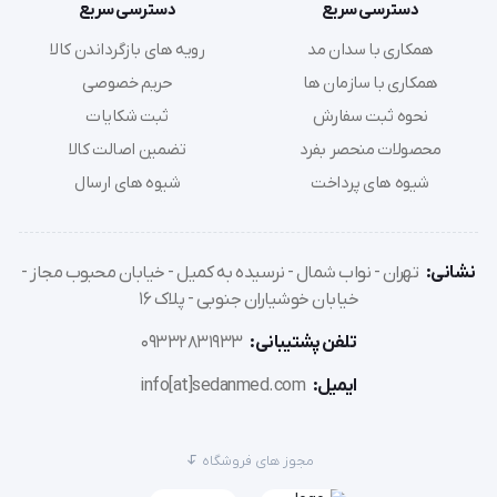
دسترسی سریع
دسترسی سریع
همکاری با سدان مد
رویه های بازگرداندن کالا
همکاری با سازمان ها
حریم خصوصی
نحوه ثبت سفارش
ثبت شکایات
محصولات منحصر بفرد
تضمین اصالت کالا
شیوه های پرداخت
شیوه های ارسال
نشانی:
تهران - نواب شمال - نرسیده به کمیل - خیابان محبوب مجاز -
خیابان خوشیاران جنوبی - پلاک 16
تلفن پشتیبانی:
09332831933
ایمیل:
info[at]sedanmed.com
مجوز های فروشگاه