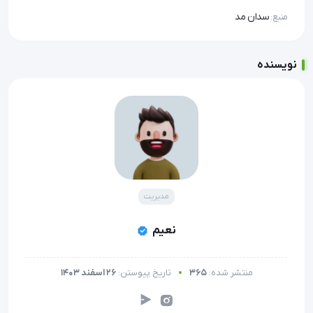
سدان مد
منبع:
نویسنده
مدیریت
نعیم
منتشر شده:
365
تاریخ پیوستن:
26 اسفند 1403