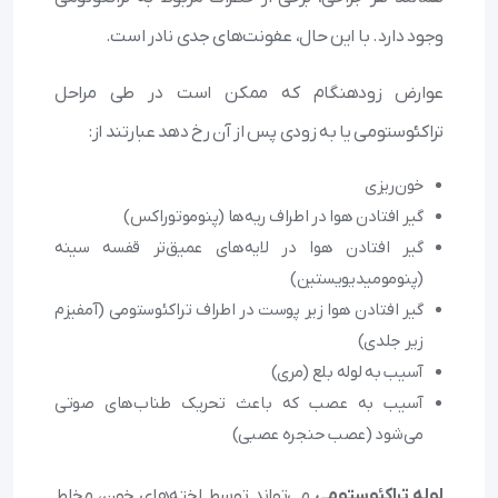
وجود دارد. با این حال، عفونت‌های جدی نادر است.
عوارض زودهنگام که ممکن است در طی مراحل
تراکئوستومی یا به زودی پس از آن رخ دهد عبارتند از:
خون‌ریزی
گیر افتادن هوا در اطراف ریه‌ها (پنوموتوراکس)
گیر افتادن هوا در لایه‌های عمیق‌تر قفسه سینه
(پنومومیدیویستین)
گیر افتادن هوا زیر پوست در اطراف تراکئوستومی (آمفیزم
زیر جلدی)
آسیب به لوله بلع (مری)
آسیب به عصب که باعث تحریک طناب‌های صوتی
می‌شود (عصب حنجره عصبی)
لوله تراکئوستومی
می‌تواند توسط لخته‌های خون، مخاط