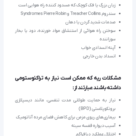
زبان بزرگ یا فک کوچک که مسدود کننده راه هوایی است
سندروم Treacher Collins و Syndromes Pierre Robin
صدمات شدید گردن یا دهان
سوختن راه هوائی از استنشاق مواد خورنده، دود یا بخار
سوزاننده
آپنه انسدادی خواب
انسداد بدن خارجی
مشکلات ریه که ممکن است نیاز به تراکئوستومی‌
داشته باشند عبارتند از:
نیاز به حمایت طولانی مدت تنفسی، مانند دیسپلازی
برونکوپلاستی (BPD)
بیماری‌های ریوی مزمن برای کاهش فضای مرده آناتومیک
آسیب دیواره قفسه سینه
اختلال عملکرد دیافراگم