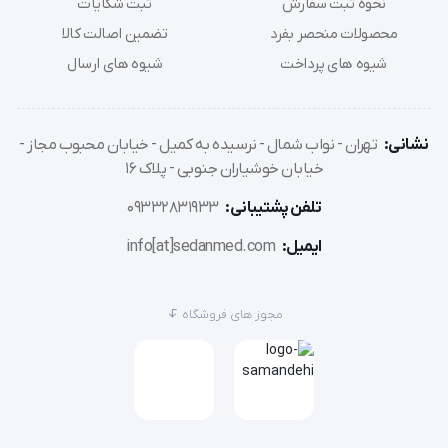
نحوه ثبت سفارش
ثبت شکایات
محصولات منحصر بفرد
تضمین اصالت کالا
شیوه های پرداخت
شیوه های ارسال
نشانی:
تهران - نواب شمال - نرسیده به کمیل - خیابان محبوب مجاز -
خیابان خوشیاران جنوبی - پلاک 16
تلفن پشتیبانی:
09332831933
ایمیل:
info[at]sedanmed.com
مجوز های فروشگاه