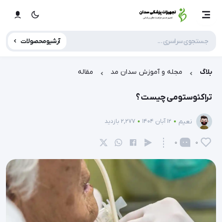
آرشیو محصولات
بلاگ
مجله و آموزش سدان مد
مقاله
تراکئوستومی چیست ؟
نعیم
12 آبان 1404
2,277 بازدید
0
0