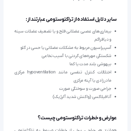
سایر دلایل استفاده از تراکئوستومی عبارتند از:
بیماری‌های عصبی عضلانی فلج و یا تضعیف عضلات سینه
و دیافراگم
آسپیراسیون مربوط به مشکلات عضلانی یا حسی در گلو
شکستگی مهره‌های گردنی با آسیب نخاعی
بیهوشی بلند مدت یا کما
اختلالات کنترل تنفسی مانند hypoventilation مرکزی
مادرزادی یا آپنه مرکزی
جراحی صورت و سوختگی صورت
آنافیلاکسی (واکنش شدید آلرژیک)
عوارض و خطرات تراکئوستومی چیست؟
همانند هر جراحی، برخی از خطرات مربوط به تراکئوتومی