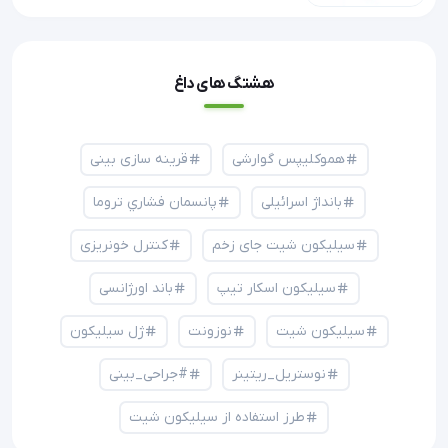
هشتگ های داغ
هموکلیپس گوارشی
قرینه سازی بینی
بانداژ اسرائیلی
پانسمان فشاري تروما
سیلیکون شیت جای زخم
کنترل خونریزی
سیلیکون اسکار تیپ
باند اورژانسی
سیلیکون شیت
نوزونت
ژل سیلیکون
نوستریل_ریتینر
#جراحی_بینی
طرز استفاده از سیلیکون شیت