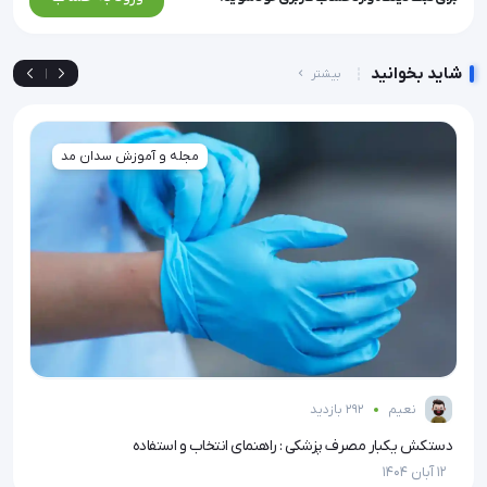
شاید بخوانید
بیشتر
|
مجله و آموزش سدان مد
نعیم
292 بازدید
دستکش یکبار مصرف پزشکی : راهنمای انتخاب و استفاده
پگ م
12 آبان 1404
12 آبان 1404