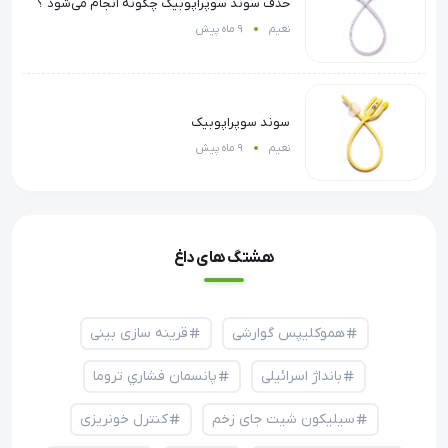
حذف سوند سوپراپوبیک چگونه انجام می‌شود ؟
نعیم
9 ماه پیش
سوند سوپراپوبیک
نعیم
9 ماه پیش
هشتگ های داغ
هموکلیپس گوارشی
قرینه سازی بینی
بانداژ اسرائیلی
پانسمان فشاري تروما
سیلیکون شیت جای زخم
کنترل خونریزی