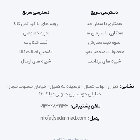
دسترسی سریع
دسترسی سریع
همکاری با سدان مد
رویه های بازگرداندن کالا
همکاری با سازمان ها
حریم خصوصی
نحوه ثبت سفارش
ثبت شکایات
محصولات منحصر بفرد
تضمین اصالت کالا
شیوه های پرداخت
شیوه های ارسال
نشانی:
تهران - نواب شمال - نرسیده به کمیل - خیابان محبوب مجاز -
خیابان خوشیاران جنوبی - پلاک 16
تلفن پشتیبانی:
09332831933
ایمیل:
info[at]sedanmed.com
مجوز های فروشگاه