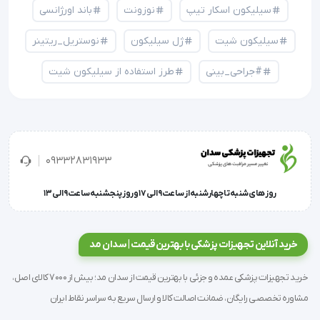
سیلیکون اسکار تیپ
نوزونت
باند اورژانسی
سیلیکون شیت
ژل سیلیکون
نوستریل_ریتینر
#جراحی_بینی
طرز استفاده از سیلیکون شیت
09332831933
روز های شنبه تا چهارشنبه از ساعت 9 الی 17 و روز پنجشنبه ساعت 9 الی 13
خرید آنلاین تجهیزات پزشکی با بهترین قیمت | سدان مد
خرید تجهیزات پزشکی عمده و جزئی با بهترین قیمت از سدان مد؛ بیش از 7000 کالای اصل،
مشاوره تخصصی رایگان، ضمانت اصالت کالا و ارسال سریع به سراسر نقاط ایران