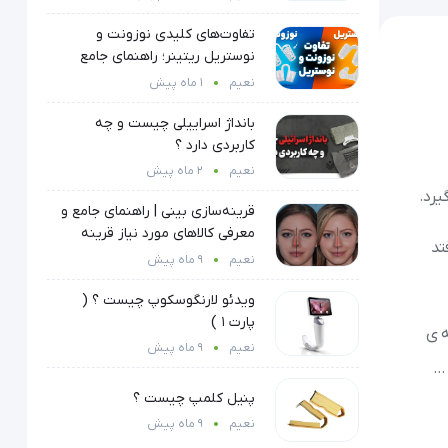
تفاوت‌های کلیدی نوزونت و
نوستریل ریتینر؛ راهنمای جامع
انتخاب مدل و زمان طلایی استفاده
نعیم
1 ماه پیش
بانداژ اسراییلی چیست و چه
کاربردی دارد ؟
نعیم
2 ماه پیش
یرد.
قرینه‌سازی بینی | راهنمای جامع و
معرفی کالاهای مورد نیاز قرینه
تد
سایزی
نعیم
9 ماه پیش
ویدئو لارنگوسکوپ چیست ؟ (
پارت ۱ )
 ی
نعیم
9 ماه پیش
 …
پنیل کلمپ چیست ؟
نعیم
9 ماه پیش