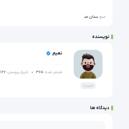
سدان مد
منبع:
نویسنده
نعیم
منتشر شده:
365
تاریخ پیوستن:
26 اسفند 1403
مدیریت
دیدگاه ها