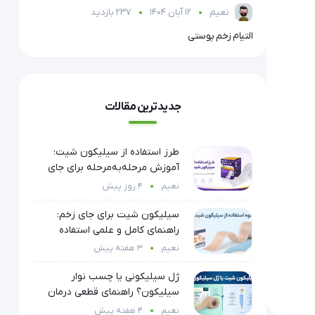
نعیم
12 آبان 1404
237 بازدید
التیام زخم پوستی
معرفی 
جدیدترین مقالات
طرز استفاده از سیلیکون شیت؛
آموزش مرحله‌به‌مرحله برای جای
زخم و بخیه
نعیم
4 روز پیش
سیلیکون شیت برای جای زخم:
راهنمای کامل و علمی استفاده
نعیم
3 هفته پیش
ژل سیلیکونی یا چسب نوار
سیلیکون؟ راهنمای قطعی درمان
جای زخم
نعیم
4 هفته پیش