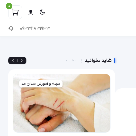
0
09332831933
شاید بخوانید
|
بیشتر
سدان مد
مجله و آموزش سدان مد