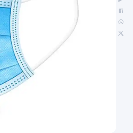
نعیم
12 آبان 1404
همه چیز درباره کانولا