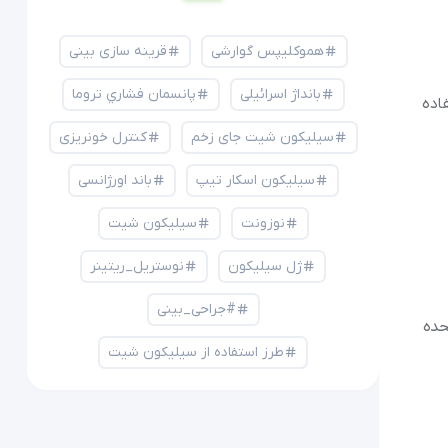
هموکلیپس گوارشی
قرینه سازی بینی
بانداژ اسرائیلی
پانسمان فشاري تروما
فاده
سیلیکون شیت جای زخم
کنترل خونریزی
سیلیکون اسکار تیپ
باند اورژانسی
نوزونت
سیلیکون شیت
ژل سیلیکون
نوستریل_ریتینر
#جراحی_بینی
حده
طرز استفاده از سیلیکون شیت