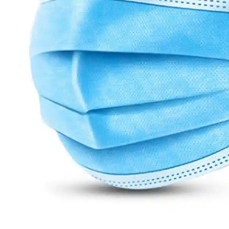
717 بازدید
نعیم
12 آبان 1404
206 بازدید
سیون
معرفی تجهیزات پزشکی خانگی